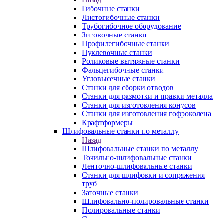
Гибочные станки
Листогибочные станки
Трубогибочное оборудование
Зиговочные станки
Профилегибочные станки
Пуклевочные станки
Роликовые вытяжные станки
Фальцегибочные станки
Угловысечные станки
Станки для сборки отводов
Станки для размотки и правки металла
Станки для изготовления конусов
Станки для изготовления гофроколена
Крафтформеры
Шлифовальные станки по металлу
Назад
Шлифовальные станки по металлу
Точильно-шлифовальные станки
Ленточно-шлифовальные станки
Станки для шлифовки и сопряжения
труб
Заточные станки
Шлифовально-полировальные станки
Полировальные станки