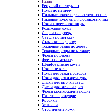
Назад
Режущий инструмент
Ножи по металлу
Пильные полотна для ленточных пил
Пильные полотна для лобзиковых пил
Ножи к пресс-ножницам
Роликовые ножи
Сверла по дереву
Сверла по металлу
Стамески по дереву
Токарные резцы по дереву
Токарные резцы по металлу
Фрезы по дереву
Фрезы по металлу
Шлифовальные круги
Ножевые валы
Ножи для резки проводов
Ножи для резки арматуры
Диски для заточки сверл
Диски для заточки фрез
Фрезы кромкоскалывающие
Пластины режущие
Коронки
Зенковки
Строгальные ножи