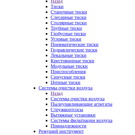
Назад
Тиски
Станочные тиски
Слесарные тиски
Столярные тиски
Трубные тиски
Глобусные тиски
Угловые тиски
Пневматические тиски
Гидравлические тиски
Лекальные тиски
Крестовинные тиски
Модульные тиски
Приспособления
Синусные тиски
Цепные тиски
Системы очистки воздуха
Назад
Системы очистки воздуха
Пылеулавливающие агрегаты
Стружкоотсосы
Вытяжные установки
Системы фильтрации воздуха
Принадлежности
Режущий инструмент