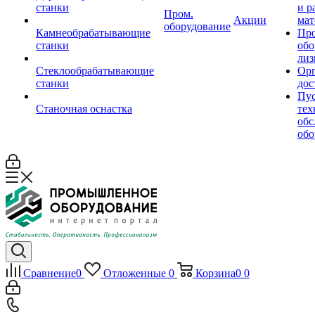
станки
и р
Пром.
Акции
мат
оборудование
Камнеобрабатывающие
Пр
станки
обо
лиз
Стеклообрабатывающие
Орг
станки
дос
Пус
Станочная оснастка
тех
обс
обо
Сравнение
0
Отложенные
0
Корзина
0
0