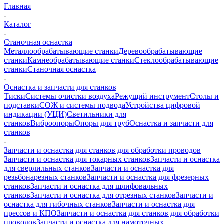
Главная
-
Каталог
-
Станочная оснастка
Металлообрабатывающие станки
Деревообрабатывающие
станки
Камнеобрабатывающие станки
Стеклообрабатывающие
станки
Станочная оснастка
-
Оснастка и запчасти для станков
Тиски
Системы очистки воздуха
Режущий инструмент
Столы и
подставки
СОЖ и системы подвода
Устройства цифровой
индикации (УЦИ)
Светильники для
станков
Виброопоры
Опоры для труб
Оснастка и запчасти для
станков
-
Запчасти и оснастка для станков для обработки проводов
Запчасти и оснастка для токарных станков
Запчасти и оснастка
для сверлильных станков
Запчасти и оснастка для
резьбонарезных станков
Запчасти и оснастка для фрезерных
станков
Запчасти и оснастка для шлифовальных
станков
Запчасти и оснастка для отрезных станков
Запчасти и
оснастка для гибочных станков
Запчасти и оснастка для
прессов и КПО
Запчасти и оснастка для станков для обработки
проводов
Запчасти и оснастка для намоточных