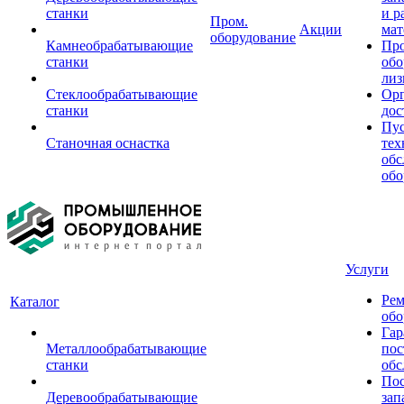
станки
и р
Пром.
Акции
мат
оборудование
Камнеобрабатывающие
Пр
станки
обо
лиз
Стеклообрабатывающие
Орг
станки
дос
Пус
Станочная оснастка
тех
обс
обо
Услуги
Рем
Каталог
обо
Гар
Металлообрабатывающие
пос
станки
обс
Пос
Деревообрабатывающие
зап