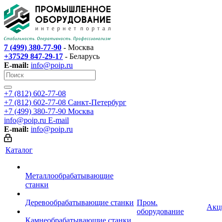
7 (499) 380-77-90
- Москва
+37529 847-29-17
- Беларусь
E-mail:
info@poip.ru
+7 (812) 602-77-08
+7 (812) 602-77-08
Санкт-Петербург
+7 (499) 380-77-90
Москва
info@poip.ru
E-mail
E-mail:
info@poip.ru
Каталог
Металлообрабатывающие
станки
Деревообрабатывающие станки
Пром.
Акц
оборудование
Камнеобрабатывающие станки