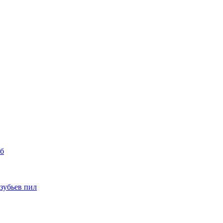
уб
 зубьев пил