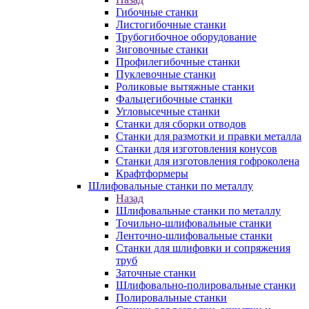
Гибочные станки
Листогибочные станки
Трубогибочное оборудование
Зиговочные станки
Профилегибочные станки
Пуклевочные станки
Роликовые вытяжные станки
Фальцегибочные станки
Угловысечные станки
Станки для сборки отводов
Станки для размотки и правки металла
Станки для изготовления конусов
Станки для изготовления гофроколена
Крафтформеры
Шлифовальные станки по металлу
Назад
Шлифовальные станки по металлу
Точильно-шлифовальные станки
Ленточно-шлифовальные станки
Станки для шлифовки и сопряжения
труб
Заточные станки
Шлифовально-полировальные станки
Полировальные станки