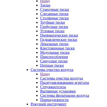
Назад
Тиски
Станочные тиски
Слесарные тиски
Столярные тиски
Трубные тиски
Глобусные тиски
Угловые тиски
Пневматические тиски
Гидравлические тиски
Лекальные тиски
Крестовинные тиски
Модульные тиски
Приспособления
Синусные тиски
Цепные тиски
Системы очистки воздуха
Назад
Системы очистки воздуха
Пылеулавливающие агрегаты
Стружкоотсосы
Вытяжные установки
Системы фильтрации воздуха
Принадлежности
Режущий инструмент