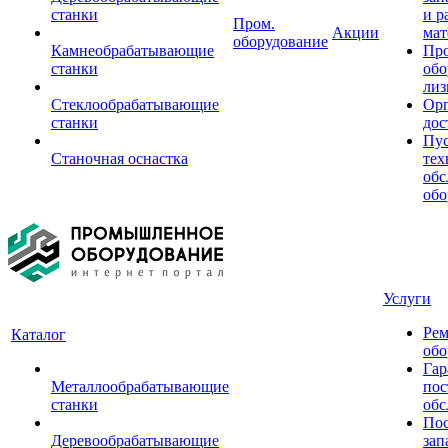
станки
и р
Пром.
Акции
мат
оборудование
Камнеобрабатывающие
Пр
станки
обо
лиз
Стеклообрабатывающие
Орг
станки
дос
Пус
Станочная оснастка
тех
обс
обо
Услуги
Рем
Каталог
обо
Гар
Металлообрабатывающие
пос
станки
обс
Пос
Деревообрабатывающие
зап