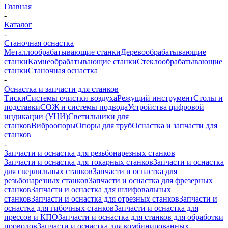
Главная
-
Каталог
-
Станочная оснастка
Металлообрабатывающие станки
Деревообрабатывающие
станки
Камнеобрабатывающие станки
Стеклообрабатывающие
станки
Станочная оснастка
-
Оснастка и запчасти для станков
Тиски
Системы очистки воздуха
Режущий инструмент
Столы и
подставки
СОЖ и системы подвода
Устройства цифровой
индикации (УЦИ)
Светильники для
станков
Виброопоры
Опоры для труб
Оснастка и запчасти для
станков
-
Запчасти и оснастка для резьбонарезных станков
Запчасти и оснастка для токарных станков
Запчасти и оснастка
для сверлильных станков
Запчасти и оснастка для
резьбонарезных станков
Запчасти и оснастка для фрезерных
станков
Запчасти и оснастка для шлифовальных
станков
Запчасти и оснастка для отрезных станков
Запчасти и
оснастка для гибочных станков
Запчасти и оснастка для
прессов и КПО
Запчасти и оснастка для станков для обработки
проводов
Запчасти и оснастка для комбинированных