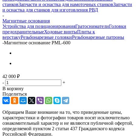
станков
Запчасти и оснастка для намоточных станков
Запчасти
и оснастка для станков для изготовления РВД
-
Магнитные основания
Устройства для позиционирования
Гратосниматели
Головки
предохранительные
Ходовые винты
Плиты к
верстаку
Резьбонарезные головки
Резьбонарезные патроны
-
Магнитное основание PML-600
42 000
₽
-
+
В корзину
Поделиться
Обращаем Ваше внимание на то, что приведенные цены,
характеристики и фотографии товаров носят исключительно
ознакомительный характер и не являются публичной офертой,
определяемой пунктом 2 статьи 437 Гражданского кодекса
Российской Федерации.