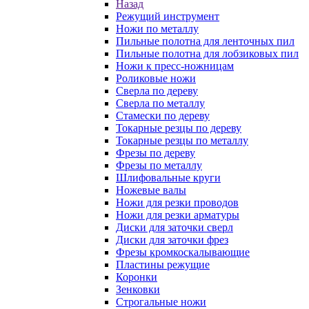
Назад
Режущий инструмент
Ножи по металлу
Пильные полотна для ленточных пил
Пильные полотна для лобзиковых пил
Ножи к пресс-ножницам
Роликовые ножи
Сверла по дереву
Сверла по металлу
Стамески по дереву
Токарные резцы по дереву
Токарные резцы по металлу
Фрезы по дереву
Фрезы по металлу
Шлифовальные круги
Ножевые валы
Ножи для резки проводов
Ножи для резки арматуры
Диски для заточки сверл
Диски для заточки фрез
Фрезы кромкоскалывающие
Пластины режущие
Коронки
Зенковки
Строгальные ножи