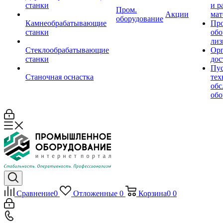
станки
и р
Пром.
Акции
мат
оборудование
Камнеобрабатывающие
Пр
станки
обо
лиз
Стеклообрабатывающие
Орг
станки
дос
Пус
Станочная оснастка
тех
обс
обо
Сравнение
0
Отложенные
0
Корзина
0
0