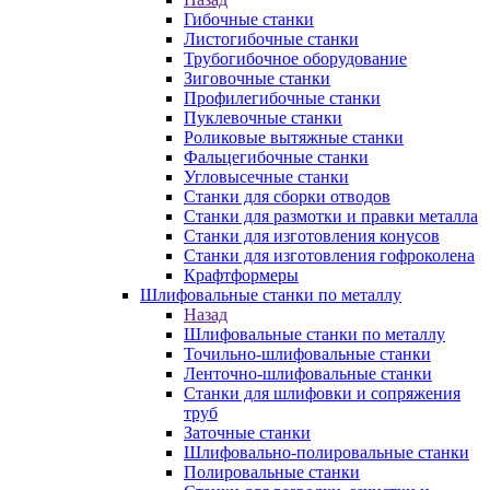
Гибочные станки
Листогибочные станки
Трубогибочное оборудование
Зиговочные станки
Профилегибочные станки
Пуклевочные станки
Роликовые вытяжные станки
Фальцегибочные станки
Угловысечные станки
Станки для сборки отводов
Станки для размотки и правки металла
Станки для изготовления конусов
Станки для изготовления гофроколена
Крафтформеры
Шлифовальные станки по металлу
Назад
Шлифовальные станки по металлу
Точильно-шлифовальные станки
Ленточно-шлифовальные станки
Станки для шлифовки и сопряжения
труб
Заточные станки
Шлифовально-полировальные станки
Полировальные станки