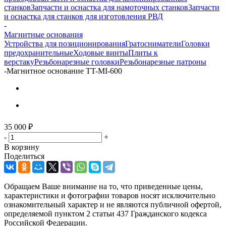
станков
Запчасти и оснастка для намоточных станков
Запчасти
и оснастка для станков для изготовления РВД
-
Магнитные основания
Устройства для позиционирования
Гратосниматели
Головки
предохранительные
Ходовые винты
Плиты к
верстаку
Резьбонарезные головки
Резьбонарезные патроны
-
Магнитное основание TT-MI-600
35 000
₽
-
+
В корзину
Поделиться
Обращаем Ваше внимание на то, что приведенные цены,
характеристики и фотографии товаров носят исключительно
ознакомительный характер и не являются публичной офертой,
определяемой пунктом 2 статьи 437 Гражданского кодекса
Российской Федерации.