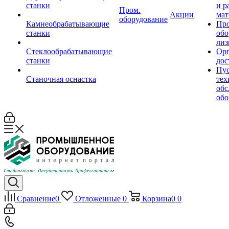
станки
и р
Пром.
Акции
мат
оборудование
Камнеобрабатывающие
Пр
станки
обо
лиз
Стеклообрабатывающие
Орг
станки
дос
Пус
Станочная оснастка
тех
обс
обо
Сравнение
0
Отложенные
0
Корзина
0
0