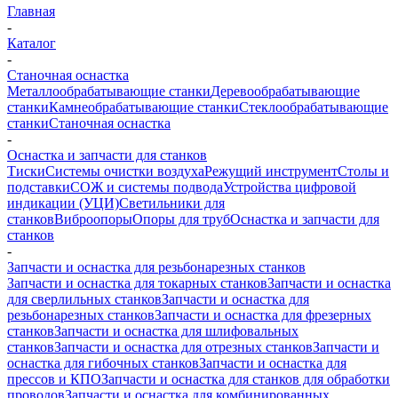
Главная
-
Каталог
-
Станочная оснастка
Металлообрабатывающие станки
Деревообрабатывающие
станки
Камнеобрабатывающие станки
Стеклообрабатывающие
станки
Станочная оснастка
-
Оснастка и запчасти для станков
Тиски
Системы очистки воздуха
Режущий инструмент
Столы и
подставки
СОЖ и системы подвода
Устройства цифровой
индикации (УЦИ)
Светильники для
станков
Виброопоры
Опоры для труб
Оснастка и запчасти для
станков
-
Запчасти и оснастка для резьбонарезных станков
Запчасти и оснастка для токарных станков
Запчасти и оснастка
для сверлильных станков
Запчасти и оснастка для
резьбонарезных станков
Запчасти и оснастка для фрезерных
станков
Запчасти и оснастка для шлифовальных
станков
Запчасти и оснастка для отрезных станков
Запчасти и
оснастка для гибочных станков
Запчасти и оснастка для
прессов и КПО
Запчасти и оснастка для станков для обработки
проводов
Запчасти и оснастка для комбинированных