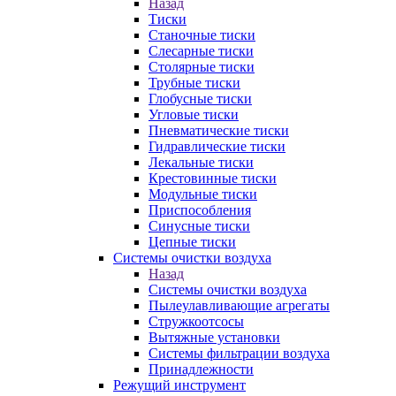
Назад
Тиски
Станочные тиски
Слесарные тиски
Столярные тиски
Трубные тиски
Глобусные тиски
Угловые тиски
Пневматические тиски
Гидравлические тиски
Лекальные тиски
Крестовинные тиски
Модульные тиски
Приспособления
Синусные тиски
Цепные тиски
Системы очистки воздуха
Назад
Системы очистки воздуха
Пылеулавливающие агрегаты
Стружкоотсосы
Вытяжные установки
Системы фильтрации воздуха
Принадлежности
Режущий инструмент