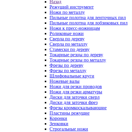
Назад
Режущий инструмент
Ножи по металлу
Пильные полотна для ленточных пил
Пильные полотна для лобзиковых пил
Ножи к пресс-ножницам
Роликовые ножи
Сверла по дереву
Сверла по металлу
Стамески по дереву
Токарные резцы по дереву
Токарные резцы по металлу
Фрезы по дереву
Фрезы по металлу
Шлифовальные круги
Ножевые валы
Ножи для резки проводов
Ножи для резки арматуры
Диски для заточки сверл
Диски для заточки фрез
Фрезы кромкоскалывающие
Пластины режущие
Коронки
Зенковки
Строгальные ножи