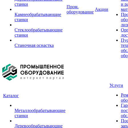
станки
и р
Пром.
Акции
мат
оборудование
Камнеобрабатывающие
Пр
станки
обо
лиз
Стеклообрабатывающие
Орг
станки
дос
Пус
Станочная оснастка
тех
обс
обо
Услуги
Рем
Каталог
обо
Гар
Металлообрабатывающие
пос
станки
обс
Пос
Деревообрабатывающие
зап