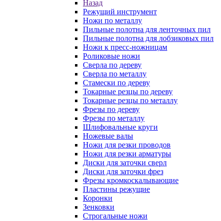
Назад
Режущий инструмент
Ножи по металлу
Пильные полотна для ленточных пил
Пильные полотна для лобзиковых пил
Ножи к пресс-ножницам
Роликовые ножи
Сверла по дереву
Сверла по металлу
Стамески по дереву
Токарные резцы по дереву
Токарные резцы по металлу
Фрезы по дереву
Фрезы по металлу
Шлифовальные круги
Ножевые валы
Ножи для резки проводов
Ножи для резки арматуры
Диски для заточки сверл
Диски для заточки фрез
Фрезы кромкоскалывающие
Пластины режущие
Коронки
Зенковки
Строгальные ножи