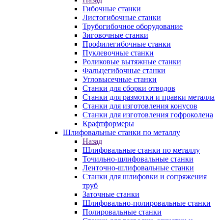
Гибочные станки
Листогибочные станки
Трубогибочное оборудование
Зиговочные станки
Профилегибочные станки
Пуклевочные станки
Роликовые вытяжные станки
Фальцегибочные станки
Угловысечные станки
Станки для сборки отводов
Станки для размотки и правки металла
Станки для изготовления конусов
Станки для изготовления гофроколена
Крафтформеры
Шлифовальные станки по металлу
Назад
Шлифовальные станки по металлу
Точильно-шлифовальные станки
Ленточно-шлифовальные станки
Станки для шлифовки и сопряжения
труб
Заточные станки
Шлифовально-полировальные станки
Полировальные станки