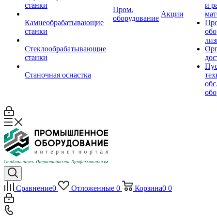
станки
и р
Пром.
Акции
мат
оборудование
Камнеобрабатывающие
Пр
станки
обо
лиз
Стеклообрабатывающие
Орг
станки
дос
Пус
Станочная оснастка
тех
обс
обо
Сравнение
0
Отложенные
0
Корзина
0
0