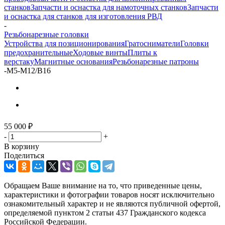
станков
Запчасти и оснастка для намоточных станков
Запчасти
и оснастка для станков для изготовления РВД
-
Резьбонарезные головки
Устройства для позиционирования
Гратосниматели
Головки
предохранительные
Ходовые винты
Плиты к
верстаку
Магнитные основания
Резьбонарезные патроны
-
M5-M12/B16
55 000
₽
-
+
В корзину
Поделиться
Обращаем Ваше внимание на то, что приведенные цены,
характеристики и фотографии товаров носят исключительно
ознакомительный характер и не являются публичной офертой,
определяемой пунктом 2 статьи 437 Гражданского кодекса
Российской Федерации.