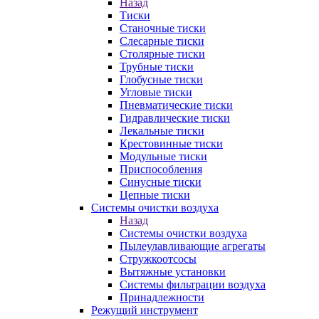
Назад
Тиски
Станочные тиски
Слесарные тиски
Столярные тиски
Трубные тиски
Глобусные тиски
Угловые тиски
Пневматические тиски
Гидравлические тиски
Лекальные тиски
Крестовинные тиски
Модульные тиски
Приспособления
Синусные тиски
Цепные тиски
Системы очистки воздуха
Назад
Системы очистки воздуха
Пылеулавливающие агрегаты
Стружкоотсосы
Вытяжные установки
Системы фильтрации воздуха
Принадлежности
Режущий инструмент