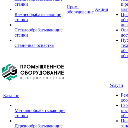
станки
и р
Пром.
Акции
мат
оборудование
Камнеобрабатывающие
Пр
станки
обо
лиз
Стеклообрабатывающие
Орг
станки
дос
Пус
Станочная оснастка
тех
обс
обо
Услуги
Рем
Каталог
обо
Гар
Металлообрабатывающие
пос
станки
обс
Пос
Деревообрабатывающие
зап