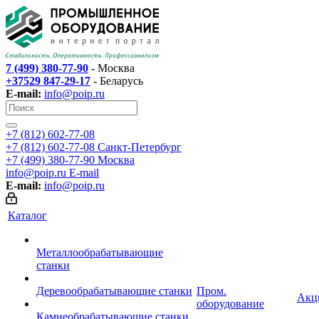
7 (499) 380-77-90
- Москва
+37529 847-29-17
- Беларусь
E-mail:
info@poip.ru
+7 (812) 602-77-08
+7 (812) 602-77-08
Санкт-Петербург
+7 (499) 380-77-90
Москва
info@poip.ru
E-mail
E-mail:
info@poip.ru
Каталог
Металлообрабатывающие
станки
Деревообрабатывающие станки
Пром.
Акц
оборудование
Камнеобрабатывающие станки