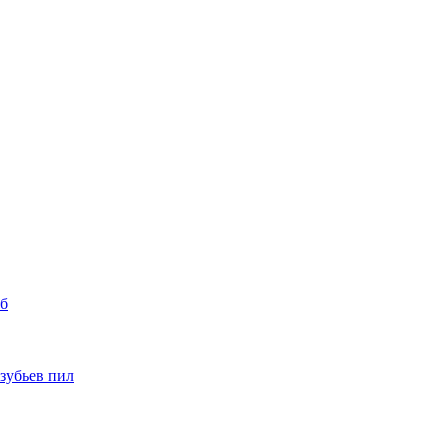
уб
 зубьев пил