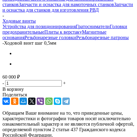
станков
Запчасти и оснастка для намоточных станков
Запчасти
и оснастка для станков для изготовления РВД
-
Ходовые винты
Устройства для позиционирования
Гратосниматели
Головки
предохранительные
Плиты к верстаку
Магнитные
основания
Резьбонарезные головки
Резьбонарезные патроны
-
Ходовой винт шаг 0,5мм
60 000
₽
-
+
В корзину
Поделиться
Обращаем Ваше внимание на то, что приведенные цены,
характеристики и фотографии товаров носят исключительно
ознакомительный характер и не являются публичной офертой,
определяемой пунктом 2 статьи 437 Гражданского кодекса
Российской Федерации.