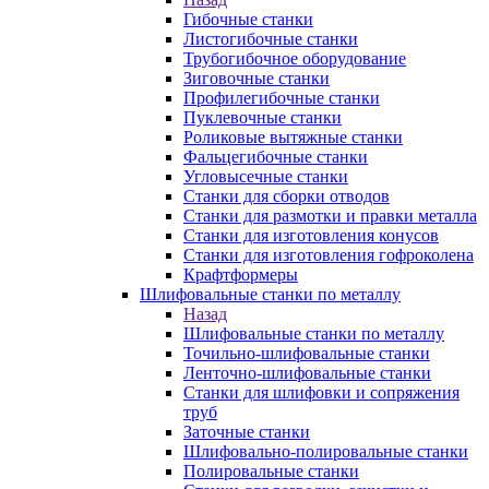
Гибочные станки
Листогибочные станки
Трубогибочное оборудование
Зиговочные станки
Профилегибочные станки
Пуклевочные станки
Роликовые вытяжные станки
Фальцегибочные станки
Угловысечные станки
Станки для сборки отводов
Станки для размотки и правки металла
Станки для изготовления конусов
Станки для изготовления гофроколена
Крафтформеры
Шлифовальные станки по металлу
Назад
Шлифовальные станки по металлу
Точильно-шлифовальные станки
Ленточно-шлифовальные станки
Станки для шлифовки и сопряжения
труб
Заточные станки
Шлифовально-полировальные станки
Полировальные станки