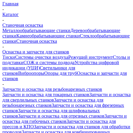
Главная
-
Каталог
-
Станочная оснастка
Металлообрабатывающие станки
Деревообрабатывающие
станки
Камнеобрабатывающие станки
Стеклообрабатывающие
станки
Станочная оснастка
-
Оснастка и запчасти для станков
Тиски
Системы очистки воздуха
Режущий инструмент
Столы и
подставки
СОЖ и системы подвода
Устройства цифровой
индикации (УЦИ)
Светильники для
станков
Виброопоры
Опоры для труб
Оснастка и запчасти для
станков
-
Запчасти и оснастка для резьбонарезных станков
Запчасти и оснастка для токарных станков
Запчасти и оснастка
для сверлильных станков
Запчасти и оснастка для
резьбонарезных станков
Запчасти и оснастка для фрезерных
станков
Запчасти и оснастка для шлифовальных
станков
Запчасти и оснастка для отрезных станков
Запчасти и
оснастка для гибочных станков
Запчасти и оснастка для
прессов и КПО
Запчасти и оснастка для станков для обработки
проводов
Запчасти и оснастка для комбинированных