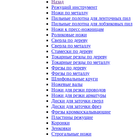
Назад
Режущий инструмент
Ножи по металлу
Пильные полотна для ленточных пил
Пильные полотна для лобзиковых пил
Ножи к пресс-ножницам
Роликовые ножи
Сверла по дереву
Сверла по металлу
Стамески по дереву
Токарные резцы по дереву
Токарные резцы по металлу
Фрезы по дереву
Фрезы по металлу
Шлифовальные круги
Ножевые валы
Ножи для резки проводов
Ножи для резки арматуры
Диски для заточки сверл
Диски для заточки фрез
Фрезы кромкоскалывающие
Пластины режущие
Коронки
Зенковки
Строгальные ножи