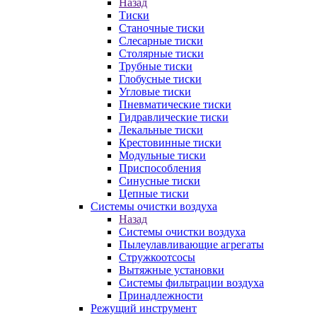
Назад
Тиски
Станочные тиски
Слесарные тиски
Столярные тиски
Трубные тиски
Глобусные тиски
Угловые тиски
Пневматические тиски
Гидравлические тиски
Лекальные тиски
Крестовинные тиски
Модульные тиски
Приспособления
Синусные тиски
Цепные тиски
Системы очистки воздуха
Назад
Системы очистки воздуха
Пылеулавливающие агрегаты
Стружкоотсосы
Вытяжные установки
Системы фильтрации воздуха
Принадлежности
Режущий инструмент