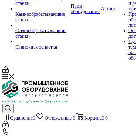
станки
и р
Пром.
Акции
мат
оборудование
Камнеобрабатывающие
Пр
станки
обо
лиз
Стеклообрабатывающие
Орг
станки
дос
Пус
Станочная оснастка
тех
обс
обо
Сравнение
0
Отложенные
0
Корзина
0
0