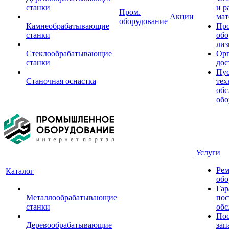
станки
и р
Пром.
Акции
мат
оборудование
Камнеобрабатывающие
Пр
станки
обо
лиз
Стеклообрабатывающие
Орг
станки
дос
Пус
Станочная оснастка
тех
обс
обо
Услуги
Рем
Каталог
обо
Гар
Металлообрабатывающие
пос
станки
обс
Пос
Деревообрабатывающие
зап