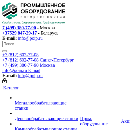
7 (499) 380-77-90
- Москва
+37529 847-29-17
- Беларусь
E-mail:
info@poip.ru
+7 (812) 602-77-08
+7 (812) 602-77-08
Санкт-Петербург
+7 (499) 380-77-90
Москва
info@poip.ru
E-mail
E-mail:
info@poip.ru
Каталог
Металлообрабатывающие
станки
Деревообрабатывающие станки
Пром.
Акц
оборудование
Камнеобрабатывающие станки