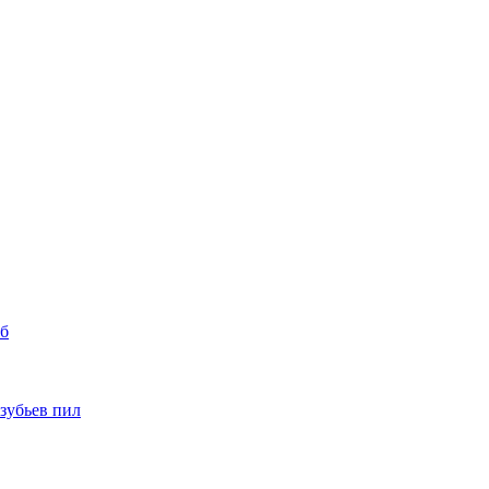
уб
 зубьев пил