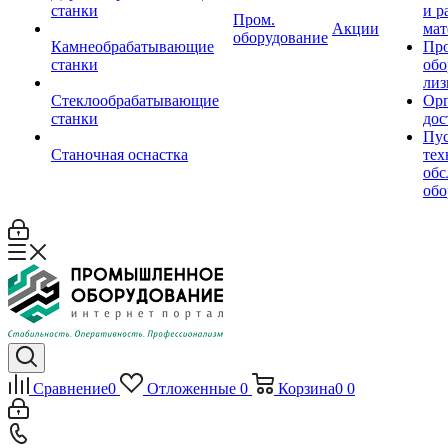
станки
и р
Пром.
Акции
мат
оборудование
Камнеобрабатывающие
Пр
станки
обо
лиз
Стеклообрабатывающие
Орг
станки
дос
Пус
Станочная оснастка
тех
обс
обо
Сравнение
0
Отложенные
0
Корзина
0
0