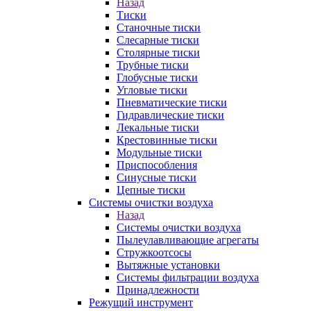
Назад
Тиски
Станочные тиски
Слесарные тиски
Столярные тиски
Трубные тиски
Глобусные тиски
Угловые тиски
Пневматические тиски
Гидравлические тиски
Лекальные тиски
Крестовинные тиски
Модульные тиски
Приспособления
Синусные тиски
Цепные тиски
Системы очистки воздуха
Назад
Системы очистки воздуха
Пылеулавливающие агрегаты
Стружкоотсосы
Вытяжные установки
Системы фильтрации воздуха
Принадлежности
Режущий инструмент