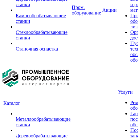
станки
и р
Пром.
Акции
мат
оборудование
Камнеобрабатывающие
Пр
станки
обо
лиз
Стеклообрабатывающие
Орг
станки
дос
Пус
Станочная оснастка
тех
обс
обо
Услуги
Рем
Каталог
обо
Гар
Металлообрабатывающие
пос
станки
обс
Пос
Деревообрабатывающие
зап