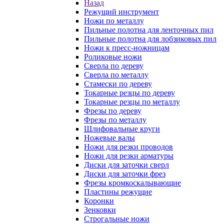
Назад
Режущий инструмент
Ножи по металлу
Пильные полотна для ленточных пил
Пильные полотна для лобзиковых пил
Ножи к пресс-ножницам
Роликовые ножи
Сверла по дереву
Сверла по металлу
Стамески по дереву
Токарные резцы по дереву
Токарные резцы по металлу
Фрезы по дереву
Фрезы по металлу
Шлифовальные круги
Ножевые валы
Ножи для резки проводов
Ножи для резки арматуры
Диски для заточки сверл
Диски для заточки фрез
Фрезы кромкоскалывающие
Пластины режущие
Коронки
Зенковки
Строгальные ножи