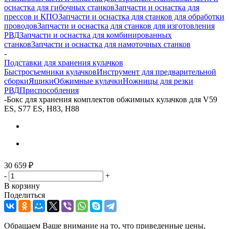
оснастка для гибочных станков
Запчасти и оснастка для
прессов и КПО
Запчасти и оснастка для станков для обработки
проводов
Запчасти и оснастка для станков для изготовления
РВД
Запчасти и оснастка для комбинированных
станков
Запчасти и оснастка для намоточных станков
-
Подставки для хранения кулачков
Быстросъемники кулачков
Инструмент для предварительной
сборки
Ящики
Обжимные кулачки
Ножницы для резки
РВД
Приспособления
-
Бокс для хранения комплектов обжимных кулачков для V59
ES, S77 ES, H83, H88
30 659
₽
-
+
В корзину
Поделиться
Обращаем Ваше внимание на то, что приведенные цены,