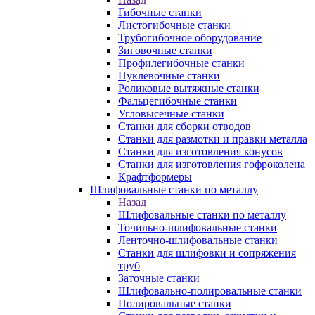
Гибочные станки
Листогибочные станки
Трубогибочное оборудование
Зиговочные станки
Профилегибочные станки
Пуклевочные станки
Роликовые вытяжные станки
Фальцегибочные станки
Угловысечные станки
Станки для сборки отводов
Станки для размотки и правки металла
Станки для изготовления конусов
Станки для изготовления гофроколена
Крафтформеры
Шлифовальные станки по металлу
Назад
Шлифовальные станки по металлу
Точильно-шлифовальные станки
Ленточно-шлифовальные станки
Станки для шлифовки и сопряжения
труб
Заточные станки
Шлифовально-полировальные станки
Полировальные станки