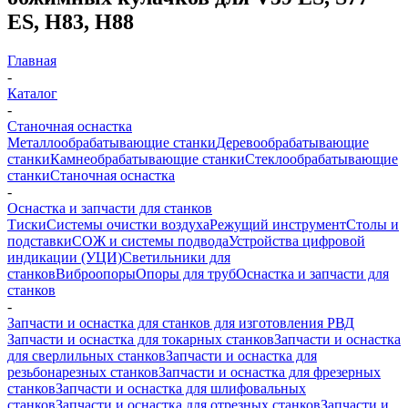
ES, H83, H88
Главная
-
Каталог
-
Станочная оснастка
Металлообрабатывающие станки
Деревообрабатывающие
станки
Камнеобрабатывающие станки
Стеклообрабатывающие
станки
Станочная оснастка
-
Оснастка и запчасти для станков
Тиски
Системы очистки воздуха
Режущий инструмент
Столы и
подставки
СОЖ и системы подвода
Устройства цифровой
индикации (УЦИ)
Светильники для
станков
Виброопоры
Опоры для труб
Оснастка и запчасти для
станков
-
Запчасти и оснастка для станков для изготовления РВД
Запчасти и оснастка для токарных станков
Запчасти и оснастка
для сверлильных станков
Запчасти и оснастка для
резьбонарезных станков
Запчасти и оснастка для фрезерных
станков
Запчасти и оснастка для шлифовальных
станков
Запчасти и оснастка для отрезных станков
Запчасти и