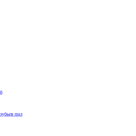
уб
 зубьев пил