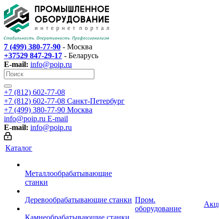
7 (499) 380-77-90
- Москва
+37529 847-29-17
- Беларусь
E-mail:
info@poip.ru
+7 (812) 602-77-08
+7 (812) 602-77-08
Санкт-Петербург
+7 (499) 380-77-90
Москва
info@poip.ru
E-mail
E-mail:
info@poip.ru
Каталог
Металлообрабатывающие
станки
Деревообрабатывающие станки
Пром.
Акц
оборудование
Камнеобрабатывающие станки