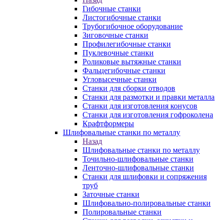
Гибочные станки
Листогибочные станки
Трубогибочное оборудование
Зиговочные станки
Профилегибочные станки
Пуклевочные станки
Роликовые вытяжные станки
Фальцегибочные станки
Угловысечные станки
Станки для сборки отводов
Станки для размотки и правки металла
Станки для изготовления конусов
Станки для изготовления гофроколена
Крафтформеры
Шлифовальные станки по металлу
Назад
Шлифовальные станки по металлу
Точильно-шлифовальные станки
Ленточно-шлифовальные станки
Станки для шлифовки и сопряжения
труб
Заточные станки
Шлифовально-полировальные станки
Полировальные станки