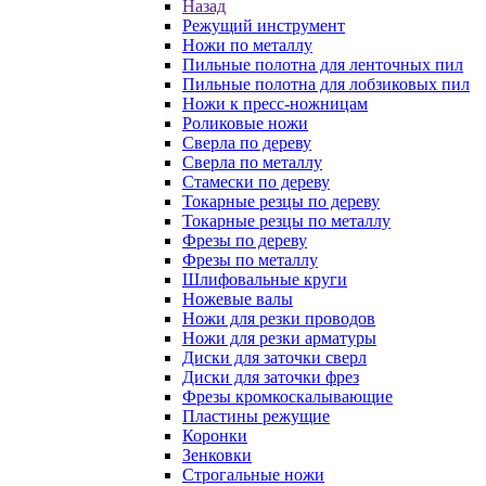
Назад
Режущий инструмент
Ножи по металлу
Пильные полотна для ленточных пил
Пильные полотна для лобзиковых пил
Ножи к пресс-ножницам
Роликовые ножи
Сверла по дереву
Сверла по металлу
Стамески по дереву
Токарные резцы по дереву
Токарные резцы по металлу
Фрезы по дереву
Фрезы по металлу
Шлифовальные круги
Ножевые валы
Ножи для резки проводов
Ножи для резки арматуры
Диски для заточки сверл
Диски для заточки фрез
Фрезы кромкоскалывающие
Пластины режущие
Коронки
Зенковки
Строгальные ножи