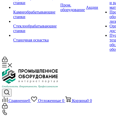
станки
и р
Пром.
Акции
мат
оборудование
Камнеобрабатывающие
Пр
станки
обо
лиз
Стеклообрабатывающие
Орг
станки
дос
Пус
Станочная оснастка
тех
обс
обо
Сравнение
0
Отложенные
0
Корзина
0
0