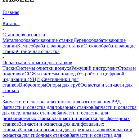
Главная
-
Каталог
-
Станочная оснастка
Металлообрабатывающие станки
Деревообрабатывающие
станки
Камнеобрабатывающие станки
Стеклообрабатывающие
станки
Станочная оснастка
-
Оснастка и запчасти для станков
Тиски
Системы очистки воздуха
Режущий инструмент
Столы и
подставки
СОЖ и системы подвода
Устройства цифровой
индикации (УЦИ)
Светильники для
станков
Виброопоры
Опоры для труб
Оснастка и запчасти для
станков
-
Запчасти и оснастка для станков для изготовления РВД
Запчасти и оснастка для токарных станков
Запчасти и оснастка
для сверлильных станков
Запчасти и оснастка для
резьбонарезных станков
Запчасти и оснастка для фрезерных
станков
Запчасти и оснастка для шлифовальных
станков
Запчасти и оснастка для отрезных станков
Запчасти и
оснастка для гибочных станков
Запчасти и оснастка для