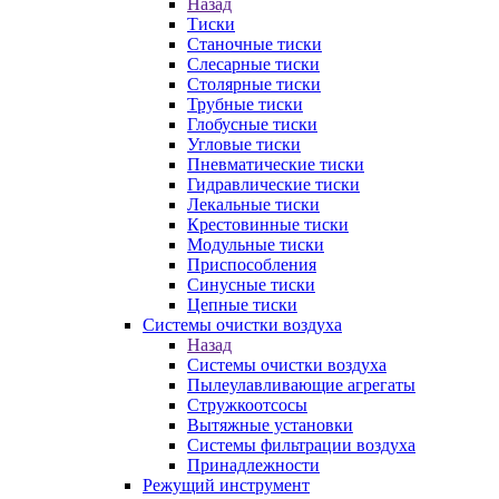
Назад
Тиски
Станочные тиски
Слесарные тиски
Столярные тиски
Трубные тиски
Глобусные тиски
Угловые тиски
Пневматические тиски
Гидравлические тиски
Лекальные тиски
Крестовинные тиски
Модульные тиски
Приспособления
Синусные тиски
Цепные тиски
Системы очистки воздуха
Назад
Системы очистки воздуха
Пылеулавливающие агрегаты
Стружкоотсосы
Вытяжные установки
Системы фильтрации воздуха
Принадлежности
Режущий инструмент