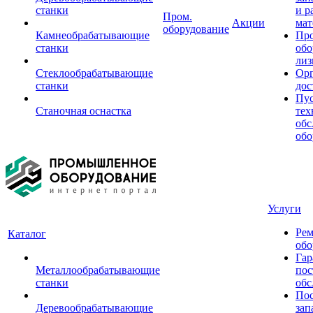
станки
и р
Пром.
Акции
мат
оборудование
Камнеобрабатывающие
Пр
станки
обо
лиз
Стеклообрабатывающие
Орг
станки
дос
Пус
Станочная оснастка
тех
обс
обо
Услуги
Рем
Каталог
обо
Гар
Металлообрабатывающие
пос
станки
обс
Пос
Деревообрабатывающие
зап