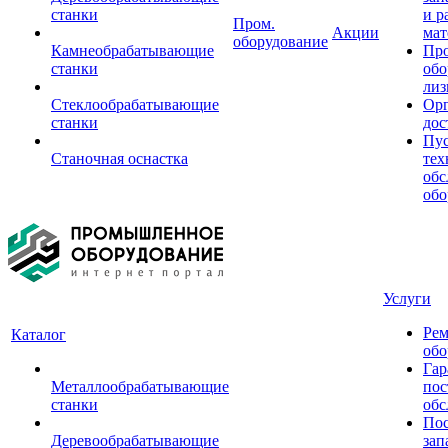
станки
и р
Пром.
Акции
мат
оборудование
Камнеобрабатывающие
Пр
станки
обо
лиз
Стеклообрабатывающие
Орг
станки
дос
Пус
Станочная оснастка
тех
обс
обо
Услуги
Рем
Каталог
обо
Гар
Металлообрабатывающие
пос
станки
обс
Пос
Деревообрабатывающие
зап