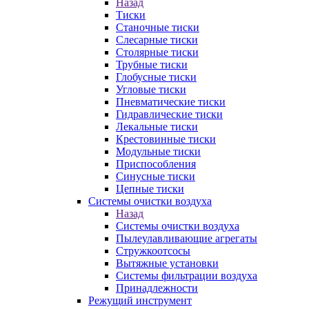
Назад
Тиски
Станочные тиски
Слесарные тиски
Столярные тиски
Трубные тиски
Глобусные тиски
Угловые тиски
Пневматические тиски
Гидравлические тиски
Лекальные тиски
Крестовинные тиски
Модульные тиски
Приспособления
Синусные тиски
Цепные тиски
Системы очистки воздуха
Назад
Системы очистки воздуха
Пылеулавливающие агрегаты
Стружкоотсосы
Вытяжные установки
Системы фильтрации воздуха
Принадлежности
Режущий инструмент