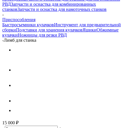
РВД
Запчасти и оснастка для комбинированных
станков
Запчасти и оснастка для намоточных станков
-
Приспособления
Быстросъемники кулачков
Инструмент для предварительной
сборки
Подставки для хранения кулачков
Ящики
Обжимные
кулачки
Ножницы для резки РВД
-
Лимб для станка
15 000
₽