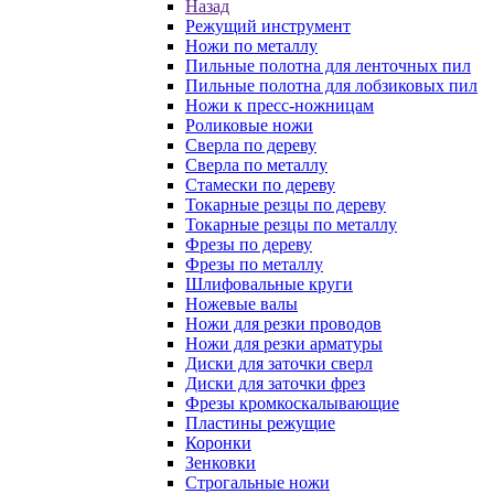
Назад
Режущий инструмент
Ножи по металлу
Пильные полотна для ленточных пил
Пильные полотна для лобзиковых пил
Ножи к пресс-ножницам
Роликовые ножи
Сверла по дереву
Сверла по металлу
Стамески по дереву
Токарные резцы по дереву
Токарные резцы по металлу
Фрезы по дереву
Фрезы по металлу
Шлифовальные круги
Ножевые валы
Ножи для резки проводов
Ножи для резки арматуры
Диски для заточки сверл
Диски для заточки фрез
Фрезы кромкоскалывающие
Пластины режущие
Коронки
Зенковки
Строгальные ножи