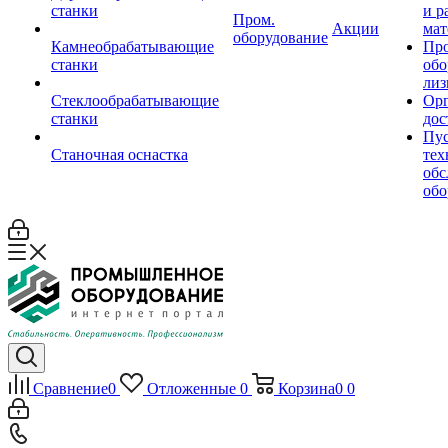
станки
и р
Пром.
Акции
мат
оборудование
Камнеобрабатывающие
Пр
станки
обо
лиз
Стеклообрабатывающие
Орг
станки
дос
Пус
Станочная оснастка
тех
обс
обо
Сравнение
0
Отложенные
0
Корзина
0
0