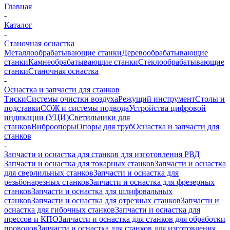
Главная
-
Каталог
-
Станочная оснастка
Металлообрабатывающие станки
Деревообрабатывающие
станки
Камнеобрабатывающие станки
Стеклообрабатывающие
станки
Станочная оснастка
-
Оснастка и запчасти для станков
Тиски
Системы очистки воздуха
Режущий инструмент
Столы и
подставки
СОЖ и системы подвода
Устройства цифровой
индикации (УЦИ)
Светильники для
станков
Виброопоры
Опоры для труб
Оснастка и запчасти для
станков
-
Запчасти и оснастка для станков для изготовления РВД
Запчасти и оснастка для токарных станков
Запчасти и оснастка
для сверлильных станков
Запчасти и оснастка для
резьбонарезных станков
Запчасти и оснастка для фрезерных
станков
Запчасти и оснастка для шлифовальных
станков
Запчасти и оснастка для отрезных станков
Запчасти и
оснастка для гибочных станков
Запчасти и оснастка для
прессов и КПО
Запчасти и оснастка для станков для обработки
проводов
Запчасти и оснастка для станков для изготовления