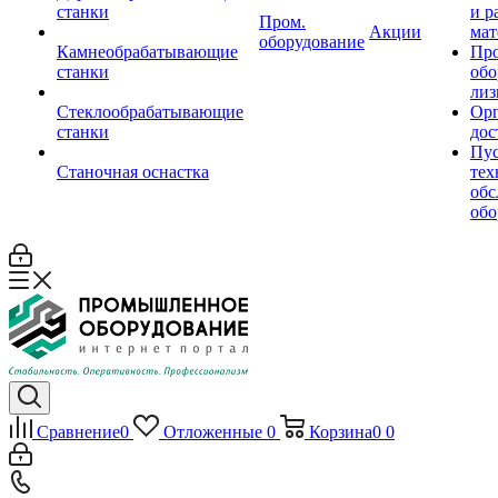
станки
и р
Пром.
Акции
мат
оборудование
Камнеобрабатывающие
Пр
станки
обо
лиз
Стеклообрабатывающие
Орг
станки
дос
Пус
Станочная оснастка
тех
обс
обо
Сравнение
0
Отложенные
0
Корзина
0
0