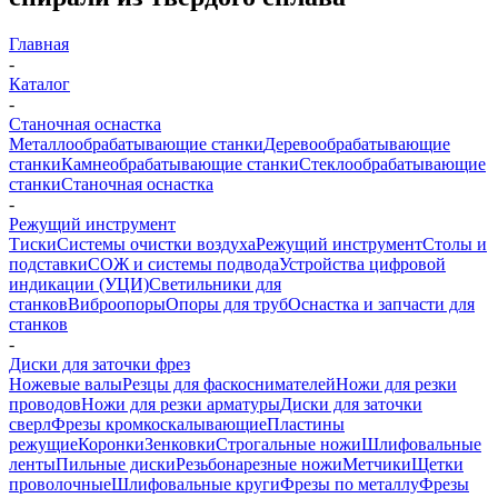
Главная
-
Каталог
-
Станочная оснастка
Металлообрабатывающие станки
Деревообрабатывающие
станки
Камнеобрабатывающие станки
Стеклообрабатывающие
станки
Станочная оснастка
-
Режущий инструмент
Тиски
Системы очистки воздуха
Режущий инструмент
Столы и
подставки
СОЖ и системы подвода
Устройства цифровой
индикации (УЦИ)
Светильники для
станков
Виброопоры
Опоры для труб
Оснастка и запчасти для
станков
-
Диски для заточки фрез
Ножевые валы
Резцы для фаскоснимателей
Ножи для резки
проводов
Ножи для резки арматуры
Диски для заточки
сверл
Фрезы кромкоскалывающие
Пластины
режущие
Коронки
Зенковки
Строгальные ножи
Шлифовальные
ленты
Пильные диски
Резьбонарезные ножи
Метчики
Щетки
проволочные
Шлифовальные круги
Фрезы по металлу
Фрезы