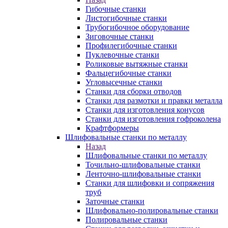
Гибочные станки
Листогибочные станки
Трубогибочное оборудование
Зиговочные станки
Профилегибочные станки
Пуклевочные станки
Роликовые вытяжные станки
Фальцегибочные станки
Угловысечные станки
Станки для сборки отводов
Станки для размотки и правки металла
Станки для изготовления конусов
Станки для изготовления гофроколена
Крафтформеры
Шлифовальные станки по металлу
Назад
Шлифовальные станки по металлу
Точильно-шлифовальные станки
Ленточно-шлифовальные станки
Станки для шлифовки и сопряжения
труб
Заточные станки
Шлифовально-полировальные станки
Полировальные станки