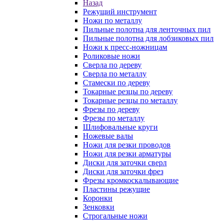
Назад
Режущий инструмент
Ножи по металлу
Пильные полотна для ленточных пил
Пильные полотна для лобзиковых пил
Ножи к пресс-ножницам
Роликовые ножи
Сверла по дереву
Сверла по металлу
Стамески по дереву
Токарные резцы по дереву
Токарные резцы по металлу
Фрезы по дереву
Фрезы по металлу
Шлифовальные круги
Ножевые валы
Ножи для резки проводов
Ножи для резки арматуры
Диски для заточки сверл
Диски для заточки фрез
Фрезы кромкоскалывающие
Пластины режущие
Коронки
Зенковки
Строгальные ножи