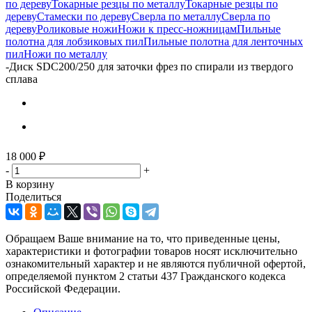
по дереву
Токарные резцы по металлу
Токарные резцы по
дереву
Стамески по дереву
Сверла по металлу
Сверла по
дереву
Роликовые ножи
Ножи к пресс-ножницам
Пильные
полотна для лобзиковых пил
Пильные полотна для ленточных
пил
Ножи по металлу
-
Диск SDC200/250 для заточки фрез по спирали из твердого
сплава
18 000
₽
-
+
В корзину
Поделиться
Обращаем Ваше внимание на то, что приведенные цены,
характеристики и фотографии товаров носят исключительно
ознакомительный характер и не являются публичной офертой,
определяемой пунктом 2 статьи 437 Гражданского кодекса
Российской Федерации.