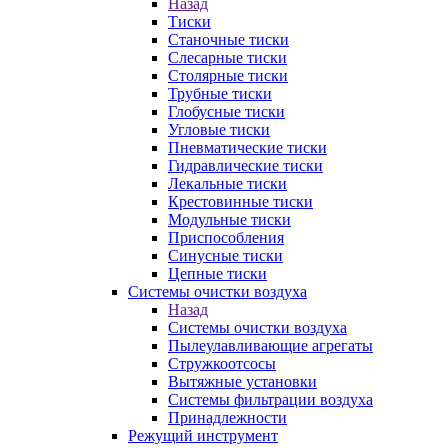
Назад
Тиски
Станочные тиски
Слесарные тиски
Столярные тиски
Трубные тиски
Глобусные тиски
Угловые тиски
Пневматические тиски
Гидравлические тиски
Лекальные тиски
Крестовинные тиски
Модульные тиски
Приспособления
Синусные тиски
Цепные тиски
Системы очистки воздуха
Назад
Системы очистки воздуха
Пылеулавливающие агрегаты
Стружкоотсосы
Вытяжные установки
Системы фильтрации воздуха
Принадлежности
Режущий инструмент