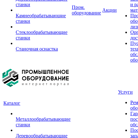
станки
и р
Пром.
Акции
мат
оборудование
Камнеобрабатывающие
Пр
станки
обо
лиз
Стеклообрабатывающие
Орг
станки
дос
Пус
Станочная оснастка
тех
обс
обо
Услуги
Рем
Каталог
обо
Гар
Металлообрабатывающие
пос
станки
обс
Пос
Деревообрабатывающие
зап