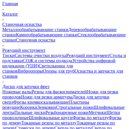
Главная
-
Каталог
-
Станочная оснастка
Металлообрабатывающие станки
Деревообрабатывающие
станки
Камнеобрабатывающие станки
Стеклообрабатывающие
станки
Станочная оснастка
-
Режущий инструмент
Тиски
Системы очистки воздуха
Режущий инструмент
Столы и
подставки
СОЖ и системы подвода
Устройства цифровой
индикации (УЦИ)
Светильники для
станков
Виброопоры
Опоры для труб
Оснастка и запчасти для
станков
-
Диски для заточки фрез
Ножевые валы
Резцы для фаскоснимателей
Ножи для резки
проводов
Ножи для резки арматуры
Диски для заточки
сверл
Фрезы кромкоскалывающие
Пластины
режущие
Коронки
Зенковки
Строгальные ножи
Шлифовальные
ленты
Пильные диски
Резьбонарезные ножи
Метчики
Щетки
проволочные
Шлифовальные круги
Фрезы по металлу
Фрезы
по дереву
Токарные резцы по металлу
Токарные резцы по
дереву
Стамески по дереву
Сверла по металлу
Сверла по