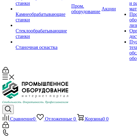
станки
и р
Пром.
Акции
мат
оборудование
Камнеобрабатывающие
Пр
станки
обо
лиз
Стеклообрабатывающие
Орг
станки
дос
Пус
Станочная оснастка
тех
обс
обо
Сравнение
0
Отложенные
0
Корзина
0
0