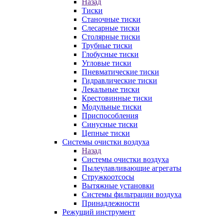
Назад
Тиски
Станочные тиски
Слесарные тиски
Столярные тиски
Трубные тиски
Глобусные тиски
Угловые тиски
Пневматические тиски
Гидравлические тиски
Лекальные тиски
Крестовинные тиски
Модульные тиски
Приспособления
Синусные тиски
Цепные тиски
Системы очистки воздуха
Назад
Системы очистки воздуха
Пылеулавливающие агрегаты
Стружкоотсосы
Вытяжные установки
Системы фильтрации воздуха
Принадлежности
Режущий инструмент