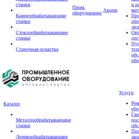
станки
и р
Пром.
Акции
мат
оборудование
Камнеобрабатывающие
Пр
станки
обо
лиз
Стеклообрабатывающие
Орг
станки
дос
Пус
Станочная оснастка
тех
обс
обо
Услуги
Рем
Каталог
обо
Гар
Металлообрабатывающие
пос
станки
обс
Пос
Деревообрабатывающие
зап