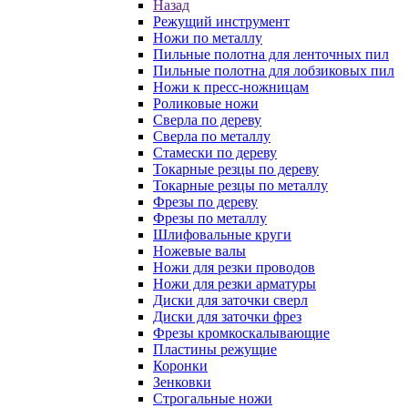
Назад
Режущий инструмент
Ножи по металлу
Пильные полотна для ленточных пил
Пильные полотна для лобзиковых пил
Ножи к пресс-ножницам
Роликовые ножи
Сверла по дереву
Сверла по металлу
Стамески по дереву
Токарные резцы по дереву
Токарные резцы по металлу
Фрезы по дереву
Фрезы по металлу
Шлифовальные круги
Ножевые валы
Ножи для резки проводов
Ножи для резки арматуры
Диски для заточки сверл
Диски для заточки фрез
Фрезы кромкоскалывающие
Пластины режущие
Коронки
Зенковки
Строгальные ножи