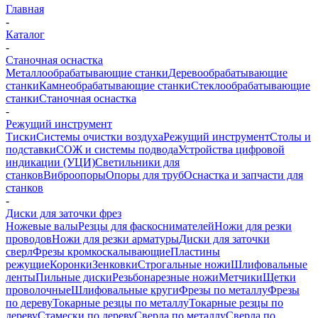
Главная
-
Каталог
-
Станочная оснастка
Металлообрабатывающие станки
Деревообрабатывающие
станки
Камнеобрабатывающие станки
Стеклообрабатывающие
станки
Станочная оснастка
-
Режущий инструмент
Тиски
Системы очистки воздуха
Режущий инструмент
Столы и
подставки
СОЖ и системы подвода
Устройства цифровой
индикации (УЦИ)
Светильники для
станков
Виброопоры
Опоры для труб
Оснастка и запчасти для
станков
-
Диски для заточки фрез
Ножевые валы
Резцы для фаскоснимателей
Ножи для резки
проводов
Ножи для резки арматуры
Диски для заточки
сверл
Фрезы кромкоскалывающие
Пластины
режущие
Коронки
Зенковки
Строгальные ножи
Шлифовальные
ленты
Пильные диски
Резьбонарезные ножи
Метчики
Щетки
проволочные
Шлифовальные круги
Фрезы по металлу
Фрезы
по дереву
Токарные резцы по металлу
Токарные резцы по
дереву
Стамески по дереву
Сверла по металлу
Сверла по