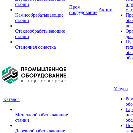
станки
и р
Пром.
Акции
мат
оборудование
Камнеобрабатывающие
Пр
станки
обо
лиз
Стеклообрабатывающие
Орг
станки
дос
Пус
Станочная оснастка
тех
обс
обо
Услуги
Рем
Каталог
обо
Гар
Металлообрабатывающие
пос
станки
обс
Пос
Деревообрабатывающие
зап