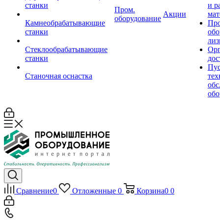
станки
и р
Пром.
Акции
мат
оборудование
Камнеобрабатывающие
Пр
станки
обо
лиз
Стеклообрабатывающие
Орг
станки
дос
Пус
Станочная оснастка
тех
обс
обо
Сравнение
0
Отложенные
0
Корзина
0
0