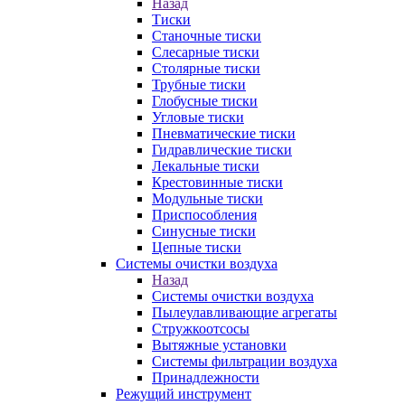
Назад
Тиски
Станочные тиски
Слесарные тиски
Столярные тиски
Трубные тиски
Глобусные тиски
Угловые тиски
Пневматические тиски
Гидравлические тиски
Лекальные тиски
Крестовинные тиски
Модульные тиски
Приспособления
Синусные тиски
Цепные тиски
Системы очистки воздуха
Назад
Системы очистки воздуха
Пылеулавливающие агрегаты
Стружкоотсосы
Вытяжные установки
Системы фильтрации воздуха
Принадлежности
Режущий инструмент