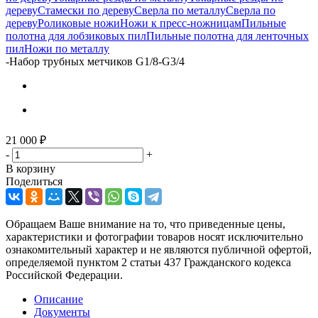
дереву
Стамески по дереву
Сверла по металлу
Сверла по
дереву
Роликовые ножи
Ножи к пресс-ножницам
Пильные
полотна для лобзиковых пил
Пильные полотна для ленточных
пил
Ножи по металлу
-
Набор трубных метчиков G1/8-G3/4
21 000
₽
-
+
В корзину
Поделиться
Обращаем Ваше внимание на то, что приведенные цены,
характеристики и фотографии товаров носят исключительно
ознакомительный характер и не являются публичной офертой,
определяемой пунктом 2 статьи 437 Гражданского кодекса
Российской Федерации.
Описание
Документы