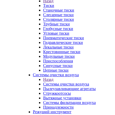
Назад
Тиски
Станочные тиски
Слесарные тиски
Столярные тиски
Трубные тиски
Глобусные тиски
Угловые тиски
Пневматические тиски
Гидравлические тиски
Лекальные тиски
Крестовинные тиски
Модульные тиски
Приспособления
Синусные тиски
Цепные тиски
Системы очистки воздуха
Назад
Системы очистки воздуха
Пылеулавливающие агрегаты
Стружкоотсосы
Вытяжные установки
Системы фильтрации воздуха
Принадлежности
Режущий инструмент