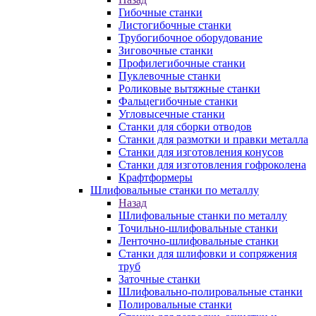
Гибочные станки
Листогибочные станки
Трубогибочное оборудование
Зиговочные станки
Профилегибочные станки
Пуклевочные станки
Роликовые вытяжные станки
Фальцегибочные станки
Угловысечные станки
Станки для сборки отводов
Станки для размотки и правки металла
Станки для изготовления конусов
Станки для изготовления гофроколена
Крафтформеры
Шлифовальные станки по металлу
Назад
Шлифовальные станки по металлу
Точильно-шлифовальные станки
Ленточно-шлифовальные станки
Станки для шлифовки и сопряжения
труб
Заточные станки
Шлифовально-полировальные станки
Полировальные станки