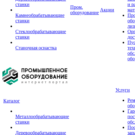
станки
и р
Пром.
Акции
мат
оборудование
Камнеобрабатывающие
Пр
станки
обо
лиз
Стеклообрабатывающие
Орг
станки
дос
Пус
Станочная оснастка
тех
обс
обо
Услуги
Рем
Каталог
обо
Гар
Металлообрабатывающие
пос
станки
обс
Пос
Деревообрабатывающие
зап