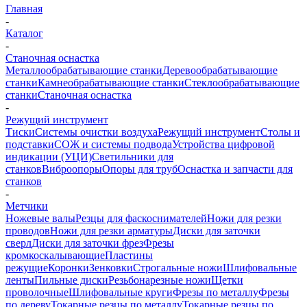
Главная
-
Каталог
-
Станочная оснастка
Металлообрабатывающие станки
Деревообрабатывающие
станки
Камнеобрабатывающие станки
Стеклообрабатывающие
станки
Станочная оснастка
-
Режущий инструмент
Тиски
Системы очистки воздуха
Режущий инструмент
Столы и
подставки
СОЖ и системы подвода
Устройства цифровой
индикации (УЦИ)
Светильники для
станков
Виброопоры
Опоры для труб
Оснастка и запчасти для
станков
-
Метчики
Ножевые валы
Резцы для фаскоснимателей
Ножи для резки
проводов
Ножи для резки арматуры
Диски для заточки
сверл
Диски для заточки фрез
Фрезы
кромкоскалывающие
Пластины
режущие
Коронки
Зенковки
Строгальные ножи
Шлифовальные
ленты
Пильные диски
Резьбонарезные ножи
Щетки
проволочные
Шлифовальные круги
Фрезы по металлу
Фрезы
по дереву
Токарные резцы по металлу
Токарные резцы по