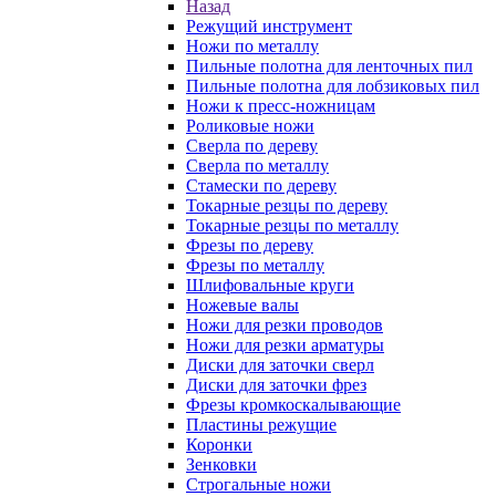
Назад
Режущий инструмент
Ножи по металлу
Пильные полотна для ленточных пил
Пильные полотна для лобзиковых пил
Ножи к пресс-ножницам
Роликовые ножи
Сверла по дереву
Сверла по металлу
Стамески по дереву
Токарные резцы по дереву
Токарные резцы по металлу
Фрезы по дереву
Фрезы по металлу
Шлифовальные круги
Ножевые валы
Ножи для резки проводов
Ножи для резки арматуры
Диски для заточки сверл
Диски для заточки фрез
Фрезы кромкоскалывающие
Пластины режущие
Коронки
Зенковки
Строгальные ножи