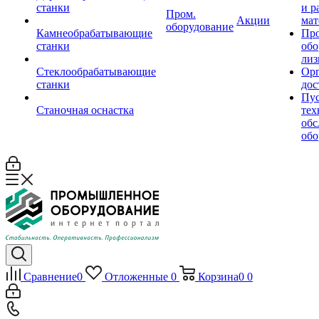
станки
и р
Пром.
Акции
мат
оборудование
Камнеобрабатывающие
Пр
станки
обо
лиз
Стеклообрабатывающие
Орг
станки
дос
Пус
Станочная оснастка
тех
обс
обо
Сравнение
0
Отложенные
0
Корзина
0
0