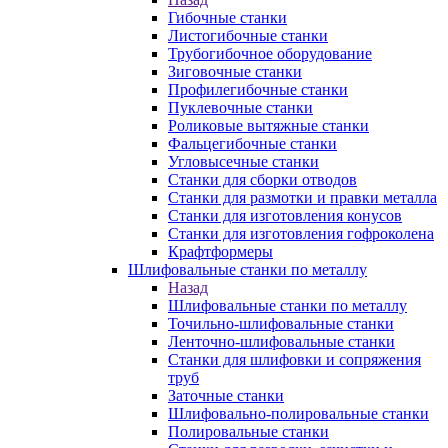
Гибочные станки
Листогибочные станки
Трубогибочное оборудование
Зиговочные станки
Профилегибочные станки
Пуклевочные станки
Роликовые вытяжные станки
Фальцегибочные станки
Угловысечные станки
Станки для сборки отводов
Станки для размотки и правки металла
Станки для изготовления конусов
Станки для изготовления гофроколена
Крафтформеры
Шлифовальные станки по металлу
Назад
Шлифовальные станки по металлу
Точильно-шлифовальные станки
Ленточно-шлифовальные станки
Станки для шлифовки и сопряжения
труб
Заточные станки
Шлифовально-полировальные станки
Полировальные станки