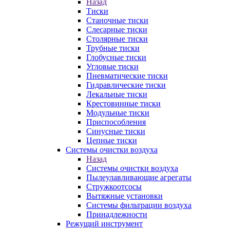
Назад
Тиски
Станочные тиски
Слесарные тиски
Столярные тиски
Трубные тиски
Глобусные тиски
Угловые тиски
Пневматические тиски
Гидравлические тиски
Лекальные тиски
Крестовинные тиски
Модульные тиски
Приспособления
Синусные тиски
Цепные тиски
Системы очистки воздуха
Назад
Системы очистки воздуха
Пылеулавливающие агрегаты
Стружкоотсосы
Вытяжные установки
Системы фильтрации воздуха
Принадлежности
Режущий инструмент