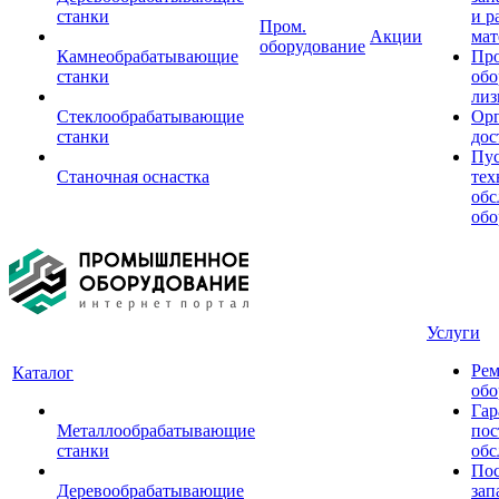
станки
и р
Пром.
Акции
мат
оборудование
Камнеобрабатывающие
Пр
станки
обо
лиз
Стеклообрабатывающие
Орг
станки
дос
Пус
Станочная оснастка
тех
обс
обо
Услуги
Рем
Каталог
обо
Гар
Металлообрабатывающие
пос
станки
обс
Пос
Деревообрабатывающие
зап