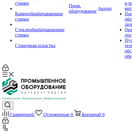
станки
и р
Пром.
Акции
мат
оборудование
Камнеобрабатывающие
Пр
станки
обо
лиз
Стеклообрабатывающие
Орг
станки
дос
Пус
Станочная оснастка
тех
обс
обо
Сравнение
0
Отложенные
0
Корзина
0
0