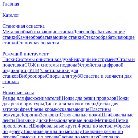
Главная
-
Каталог
-
Станочная оснастка
Металлообрабатывающие станки
Деревообрабатывающие
станки
Камнеобрабатывающие станки
Стеклообрабатывающие
станки
Станочная оснастка
-
Режущий инструмент
Тиски
Системы очистки воздуха
Режущий инструмент
Столы и
подставки
СОЖ и системы подвода
Устройства цифровой
индикации (УЦИ)
Светильники для
станков
Виброопоры
Опоры для труб
Оснастка и запчасти для
станков
-
Ножевые валы
Резцы для фаскоснимателей
Ножи для резки проводов
Ножи
для резки арматуры
Диски для заточки сверл
Диски для
заточки фрез
Фрезы кромкоскалывающие
Пластины
режущие
Коронки
Зенковки
Строгальные ножи
Шлифовальные
ленты
Пильные диски
Резьбонарезные ножи
Метчики
Щетки
проволочные
Шлифовальные круги
Фрезы по металлу
Фрезы
по дереву
Токарные резцы по металлу
Токарные резцы по
дереву
Стамески по дереву
Сверла по металлу
Сверла по