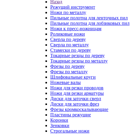
Назад
Режущий инструмент
Ножи по металлу
Пильные полотна для ленточных пил
Пильные полотна для лобзиковых пил
Ножи к пресс-ножницам
Роликовые ножи
Сверла по дереву
Сверла по металлу
Стамески по дереву
Токарные резцы по дереву
Токарные резцы по металлу
Фрезы по дереву
Фрезы по металлу
Шлифовальные круги
Ножевые валы
Ножи для резки проводов
Ножи для резки арматуры
Диски для заточки сверл
Диски для заточки фрез
Фрезы кромкоскалывающие
Пластины режущие
Коронки
Зенковки
Строгальные ножи