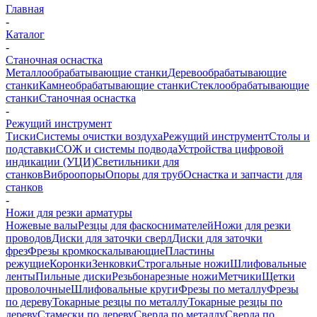
Главная
-
Каталог
-
Станочная оснастка
Металлообрабатывающие станки
Деревообрабатывающие
станки
Камнеобрабатывающие станки
Стеклообрабатывающие
станки
Станочная оснастка
-
Режущий инструмент
Тиски
Системы очистки воздуха
Режущий инструмент
Столы и
подставки
СОЖ и системы подвода
Устройства цифровой
индикации (УЦИ)
Светильники для
станков
Виброопоры
Опоры для труб
Оснастка и запчасти для
станков
-
Ножи для резки арматуры
Ножевые валы
Резцы для фаскоснимателей
Ножи для резки
проводов
Диски для заточки сверл
Диски для заточки
фрез
Фрезы кромкоскалывающие
Пластины
режущие
Коронки
Зенковки
Строгальные ножи
Шлифовальные
ленты
Пильные диски
Резьбонарезные ножи
Метчики
Щетки
проволочные
Шлифовальные круги
Фрезы по металлу
Фрезы
по дереву
Токарные резцы по металлу
Токарные резцы по
дереву
Стамески по дереву
Сверла по металлу
Сверла по