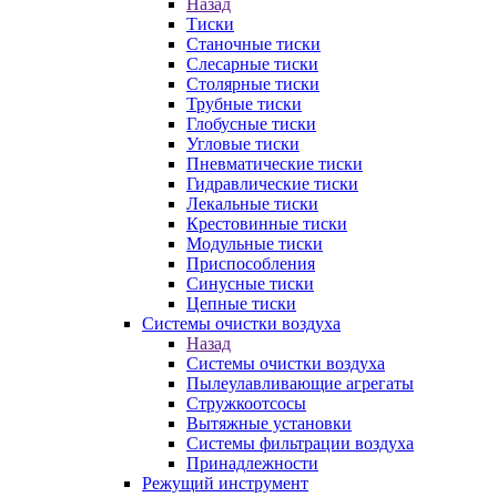
Назад
Тиски
Станочные тиски
Слесарные тиски
Столярные тиски
Трубные тиски
Глобусные тиски
Угловые тиски
Пневматические тиски
Гидравлические тиски
Лекальные тиски
Крестовинные тиски
Модульные тиски
Приспособления
Синусные тиски
Цепные тиски
Системы очистки воздуха
Назад
Системы очистки воздуха
Пылеулавливающие агрегаты
Стружкоотсосы
Вытяжные установки
Системы фильтрации воздуха
Принадлежности
Режущий инструмент