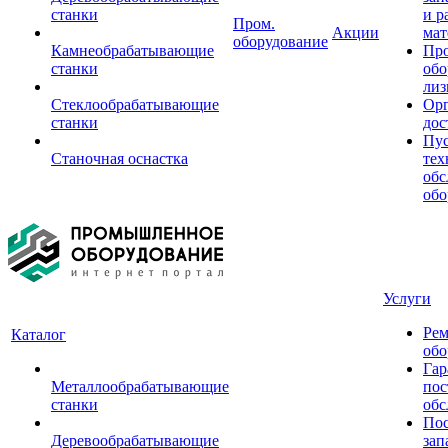
станки
и р
Пром.
Акции
мат
оборудование
Камнеобрабатывающие
Пр
станки
обо
лиз
Стеклообрабатывающие
Орг
станки
дос
Пус
Станочная оснастка
тех
обс
обо
Услуги
Рем
Каталог
обо
Гар
Металлообрабатывающие
пос
станки
обс
Пос
Деревообрабатывающие
зап