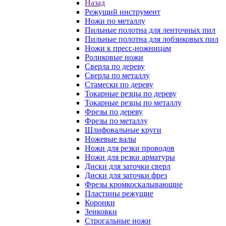
Назад
Режущий инструмент
Ножи по металлу
Пильные полотна для ленточных пил
Пильные полотна для лобзиковых пил
Ножи к пресс-ножницам
Роликовые ножи
Сверла по дереву
Сверла по металлу
Стамески по дереву
Токарные резцы по дереву
Токарные резцы по металлу
Фрезы по дереву
Фрезы по металлу
Шлифовальные круги
Ножевые валы
Ножи для резки проводов
Ножи для резки арматуры
Диски для заточки сверл
Диски для заточки фрез
Фрезы кромкоскалывающие
Пластины режущие
Коронки
Зенковки
Строгальные ножи