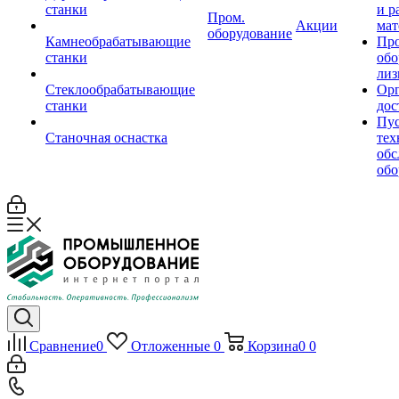
станки
и р
Пром.
Акции
мат
оборудование
Камнеобрабатывающие
Пр
станки
обо
лиз
Стеклообрабатывающие
Орг
станки
дос
Пус
Станочная оснастка
тех
обс
обо
Сравнение
0
Отложенные
0
Корзина
0
0