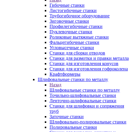
Гибочные станки
Листогибочные станки
Трубогибочное оборудование
Зиговочные станки
Профилегибочные станки
Пуклевочные станки
Роликовые вытяжные станки
Фальцегибочные станки
Угловысечные станки
Станки для сборки отводов
Станки для размотки и правки металла
Станки для изготовления конусов
Станки для изготовления гофроколена
Крафтформеры
Шлифовальные станки по металлу
Назад
Шлифовальные станки по металлу
Точильно-шлифовальные станки
Ленточно-шлифовальные станки
Станки для шлифовки и сопряжения
труб
Заточные станки
Шлифовально-полировальные станки
Полировальные станки