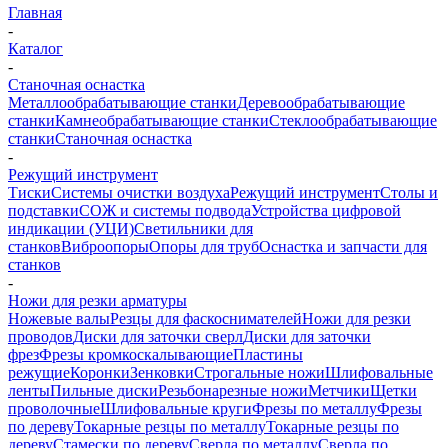
Главная
-
Каталог
-
Станочная оснастка
Металлообрабатывающие станки
Деревообрабатывающие
станки
Камнеобрабатывающие станки
Стеклообрабатывающие
станки
Станочная оснастка
-
Режущий инструмент
Тиски
Системы очистки воздуха
Режущий инструмент
Столы и
подставки
СОЖ и системы подвода
Устройства цифровой
индикации (УЦИ)
Светильники для
станков
Виброопоры
Опоры для труб
Оснастка и запчасти для
станков
-
Ножи для резки арматуры
Ножевые валы
Резцы для фаскоснимателей
Ножи для резки
проводов
Диски для заточки сверл
Диски для заточки
фрез
Фрезы кромкоскалывающие
Пластины
режущие
Коронки
Зенковки
Строгальные ножи
Шлифовальные
ленты
Пильные диски
Резьбонарезные ножи
Метчики
Щетки
проволочные
Шлифовальные круги
Фрезы по металлу
Фрезы
по дереву
Токарные резцы по металлу
Токарные резцы по
дереву
Стамески по дереву
Сверла по металлу
Сверла по