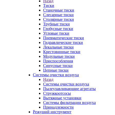
Назад
Тиски
Станочные тиски
Слесарные тиски
Столярные тиски
Трубные тиски
Глобусные тиски
Угловые тиски
Пневматические тиски
Гидравлические тиски
Лекальные тиски
Крестовинные тиски
Модульные тиски
Приспособления
Синусные тиски
Цепные тиски
Системы очистки воздуха
Назад
Системы очистки воздуха
Пылеулавливающие агрегаты
Стружкоотсосы
Вытяжные установки
Системы фильтрации воздуха
Принадлежности
Режущий инструмент