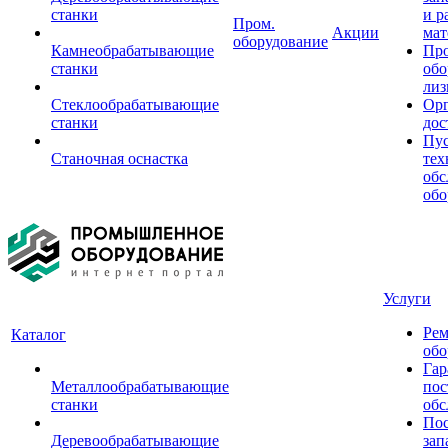
станки
и р
Пром.
Акции
мат
оборудование
Камнеобрабатывающие
Пр
станки
обо
лиз
Стеклообрабатывающие
Орг
станки
дос
Пус
Станочная оснастка
тех
обс
обо
Услуги
Рем
Каталог
обо
Гар
Металлообрабатывающие
пос
станки
обс
Пос
Деревообрабатывающие
зап