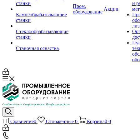
станки
и р
Пром.
Акции
мат
оборудование
Камнеобрабатывающие
Пр
станки
обо
лиз
Стеклообрабатывающие
Орг
станки
дос
Пус
Станочная оснастка
тех
обс
обо
Сравнение
0
Отложенные
0
Корзина
0
0