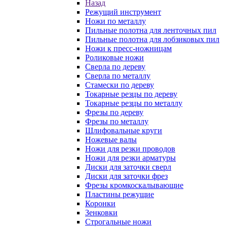
Назад
Режущий инструмент
Ножи по металлу
Пильные полотна для ленточных пил
Пильные полотна для лобзиковых пил
Ножи к пресс-ножницам
Роликовые ножи
Сверла по дереву
Сверла по металлу
Стамески по дереву
Токарные резцы по дереву
Токарные резцы по металлу
Фрезы по дереву
Фрезы по металлу
Шлифовальные круги
Ножевые валы
Ножи для резки проводов
Ножи для резки арматуры
Диски для заточки сверл
Диски для заточки фрез
Фрезы кромкоскалывающие
Пластины режущие
Коронки
Зенковки
Строгальные ножи