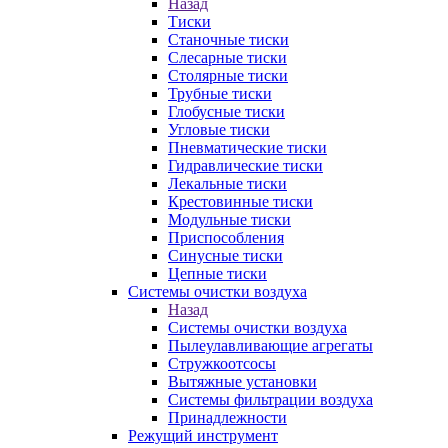
Назад
Тиски
Станочные тиски
Слесарные тиски
Столярные тиски
Трубные тиски
Глобусные тиски
Угловые тиски
Пневматические тиски
Гидравлические тиски
Лекальные тиски
Крестовинные тиски
Модульные тиски
Приспособления
Синусные тиски
Цепные тиски
Системы очистки воздуха
Назад
Системы очистки воздуха
Пылеулавливающие агрегаты
Стружкоотсосы
Вытяжные установки
Системы фильтрации воздуха
Принадлежности
Режущий инструмент