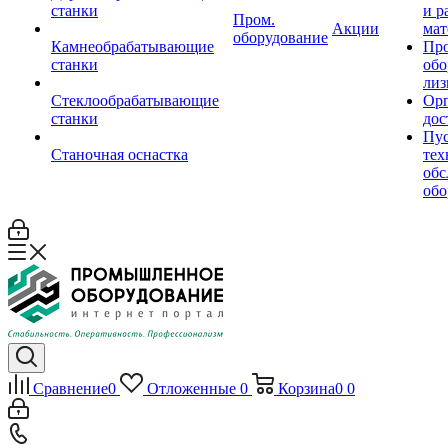
станки
и р
Пром.
Акции
мат
оборудование
Камнеобрабатывающие
Пр
станки
обо
лиз
Стеклообрабатывающие
Орг
станки
дос
Пус
Станочная оснастка
тех
обс
обо
Сравнение
0
Отложенные
0
Корзина
0
0