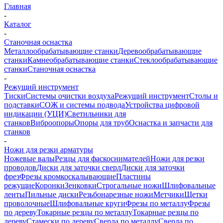
Главная
-
Каталог
-
Станочная оснастка
Металлообрабатывающие станки
Деревообрабатывающие
станки
Камнеобрабатывающие станки
Стеклообрабатывающие
станки
Станочная оснастка
-
Режущий инструмент
Тиски
Системы очистки воздуха
Режущий инструмент
Столы и
подставки
СОЖ и системы подвода
Устройства цифровой
индикации (УЦИ)
Светильники для
станков
Виброопоры
Опоры для труб
Оснастка и запчасти для
станков
-
Ножи для резки арматуры
Ножевые валы
Резцы для фаскоснимателей
Ножи для резки
проводов
Диски для заточки сверл
Диски для заточки
фрез
Фрезы кромкоскалывающие
Пластины
режущие
Коронки
Зенковки
Строгальные ножи
Шлифовальные
ленты
Пильные диски
Резьбонарезные ножи
Метчики
Щетки
проволочные
Шлифовальные круги
Фрезы по металлу
Фрезы
по дереву
Токарные резцы по металлу
Токарные резцы по
дереву
Стамески по дереву
Сверла по металлу
Сверла по