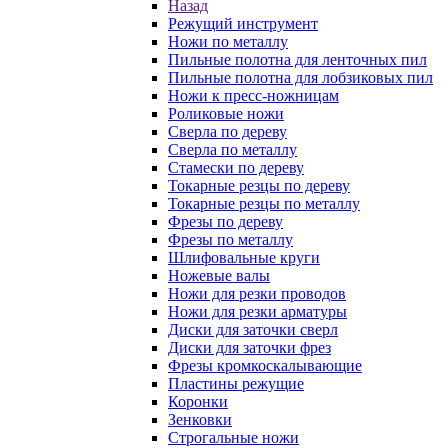
Назад
Режущий инструмент
Ножи по металлу
Пильные полотна для ленточных пил
Пильные полотна для лобзиковых пил
Ножи к пресс-ножницам
Роликовые ножи
Сверла по дереву
Сверла по металлу
Стамески по дереву
Токарные резцы по дереву
Токарные резцы по металлу
Фрезы по дереву
Фрезы по металлу
Шлифовальные круги
Ножевые валы
Ножи для резки проводов
Ножи для резки арматуры
Диски для заточки сверл
Диски для заточки фрез
Фрезы кромкоскалывающие
Пластины режущие
Коронки
Зенковки
Строгальные ножи