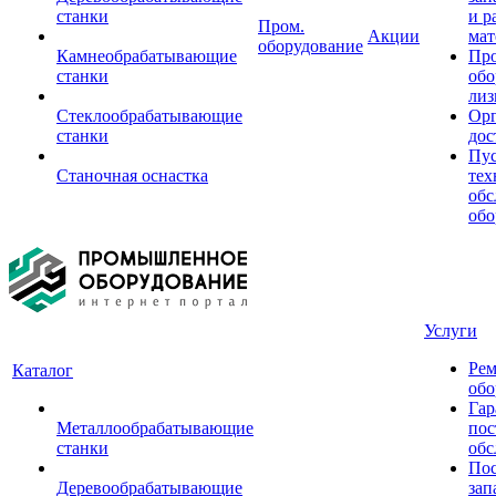
станки
и р
Пром.
Акции
мат
оборудование
Камнеобрабатывающие
Пр
станки
обо
лиз
Стеклообрабатывающие
Орг
станки
дос
Пус
Станочная оснастка
тех
обс
обо
Услуги
Рем
Каталог
обо
Гар
Металлообрабатывающие
пос
станки
обс
Пос
Деревообрабатывающие
зап