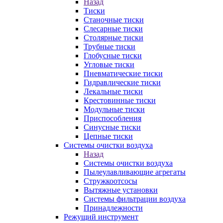
Назад
Тиски
Станочные тиски
Слесарные тиски
Столярные тиски
Трубные тиски
Глобусные тиски
Угловые тиски
Пневматические тиски
Гидравлические тиски
Лекальные тиски
Крестовинные тиски
Модульные тиски
Приспособления
Синусные тиски
Цепные тиски
Системы очистки воздуха
Назад
Системы очистки воздуха
Пылеулавливающие агрегаты
Стружкоотсосы
Вытяжные установки
Системы фильтрации воздуха
Принадлежности
Режущий инструмент