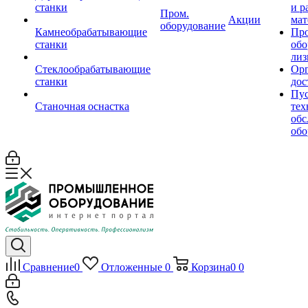
станки
и р
Пром.
Акции
мат
оборудование
Камнеобрабатывающие
Пр
станки
обо
лиз
Стеклообрабатывающие
Орг
станки
дос
Пус
Станочная оснастка
тех
обс
обо
Сравнение
0
Отложенные
0
Корзина
0
0