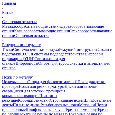
Главная
-
Каталог
-
Станочная оснастка
Металлообрабатывающие станки
Деревообрабатывающие
станки
Камнеобрабатывающие станки
Стеклообрабатывающие
станки
Станочная оснастка
-
Режущий инструмент
Тиски
Системы очистки воздуха
Режущий инструмент
Столы и
подставки
СОЖ и системы подвода
Устройства цифровой
индикации (УЦИ)
Светильники для
станков
Виброопоры
Опоры для труб
Оснастка и запчасти для
станков
-
Ножи по металлу
Ножевые валы
Резцы для фаскоснимателей
Ножи для резки
проводов
Ножи для резки арматуры
Диски для заточки
сверл
Диски для заточки фрез
Фрезы
кромкоскалывающие
Пластины
режущие
Коронки
Зенковки
Строгальные ножи
Шлифовальные
ленты
Пильные диски
Резьбонарезные ножи
Метчики
Щетки
проволочные
Шлифовальные круги
Фрезы по металлу
Фрезы
по дереву
Токарные резцы по металлу
Токарные резцы по