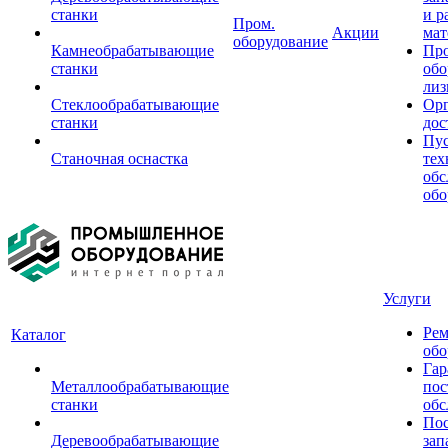
станки
и р
Пром.
Акции
мат
оборудование
Камнеобрабатывающие
Пр
станки
обо
лиз
Стеклообрабатывающие
Орг
станки
дос
Пус
Станочная оснастка
тех
обс
обо
Услуги
Рем
Каталог
обо
Гар
Металлообрабатывающие
пос
станки
обс
Пос
Деревообрабатывающие
зап