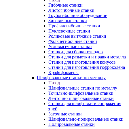
Гибочные станки
Листогибочные станки
Трубогибочное оборудование
Зиговочные станки
Профилегибочные станки
Пуклевочные станки
Роликовые вытяжные станки
Фальцегибочные станки
Угловысечные станки
Станки для сборки отводов
Станки для размотки и правки металла
Станки для изготовления конусов
Станки для изготовления гофроколена
Крафтформеры
Шлифовальные станки по металлу
Назад
Шлифовальные станки по металлу
Точильно-шлифовальные станки
Ленточно-шлифовальные станки
Станки для шлифовки и сопряжения
труб
Заточные станки
Шлифовально-полировальные станки
Полировальные станки