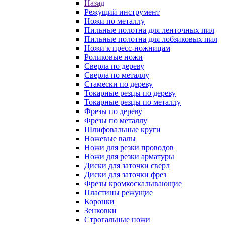
Назад
Режущий инструмент
Ножи по металлу
Пильные полотна для ленточных пил
Пильные полотна для лобзиковых пил
Ножи к пресс-ножницам
Роликовые ножи
Сверла по дереву
Сверла по металлу
Стамески по дереву
Токарные резцы по дереву
Токарные резцы по металлу
Фрезы по дереву
Фрезы по металлу
Шлифовальные круги
Ножевые валы
Ножи для резки проводов
Ножи для резки арматуры
Диски для заточки сверл
Диски для заточки фрез
Фрезы кромкоскалывающие
Пластины режущие
Коронки
Зенковки
Строгальные ножи