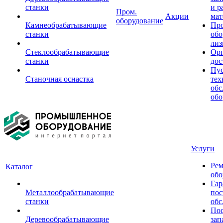
станки
и р
Пром.
Акции
мат
оборудование
Камнеобрабатывающие
Пр
станки
обо
лиз
Стеклообрабатывающие
Орг
станки
дос
Пус
Станочная оснастка
тех
обс
обо
Услуги
Рем
Каталог
обо
Гар
Металлообрабатывающие
пос
станки
обс
Пос
Деревообрабатывающие
зап