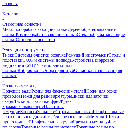
Главная
-
Каталог
-
Станочная оснастка
Металлообрабатывающие станки
Деревообрабатывающие
станки
Камнеобрабатывающие станки
Стеклообрабатывающие
станки
Станочная оснастка
-
Режущий инструмент
Тиски
Системы очистки воздуха
Режущий инструмент
Столы и
подставки
СОЖ и системы подвода
Устройства цифровой
индикации (УЦИ)
Светильники для
станков
Виброопоры
Опоры для труб
Оснастка и запчасти для
станков
-
Ножи по металлу
Ножевые валы
Резцы для фаскоснимателей
Ножи для резки
проводов
Ножи для резки арматуры
Диски для заточки
сверл
Диски для заточки фрез
Фрезы
кромкоскалывающие
Пластины
режущие
Коронки
Зенковки
Строгальные ножи
Шлифовальные
ленты
Пильные диски
Резьбонарезные ножи
Метчики
Щетки
проволочные
Шлифовальные круги
Фрезы по металлу
Фрезы
по дереву
Токарные резцы по металлу
Токарные резцы по