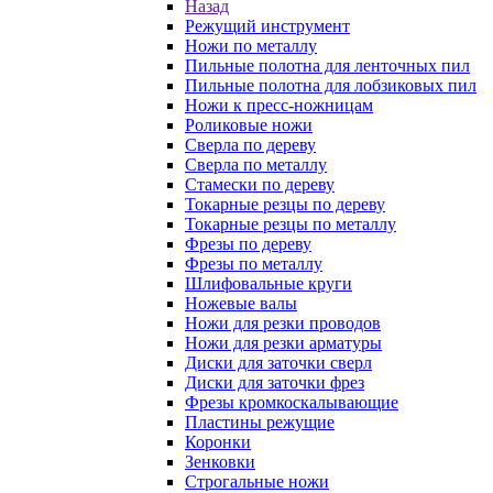
Назад
Режущий инструмент
Ножи по металлу
Пильные полотна для ленточных пил
Пильные полотна для лобзиковых пил
Ножи к пресс-ножницам
Роликовые ножи
Сверла по дереву
Сверла по металлу
Стамески по дереву
Токарные резцы по дереву
Токарные резцы по металлу
Фрезы по дереву
Фрезы по металлу
Шлифовальные круги
Ножевые валы
Ножи для резки проводов
Ножи для резки арматуры
Диски для заточки сверл
Диски для заточки фрез
Фрезы кромкоскалывающие
Пластины режущие
Коронки
Зенковки
Строгальные ножи