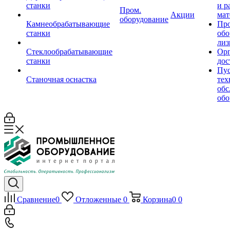
станки
и р
Пром.
Акции
мат
оборудование
Камнеобрабатывающие
Пр
станки
обо
лиз
Стеклообрабатывающие
Орг
станки
дос
Пус
Станочная оснастка
тех
обс
обо
Сравнение
0
Отложенные
0
Корзина
0
0