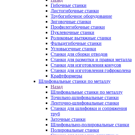
Гибочные станки
Листогибочные станки
Трубогибочное оборудование
Зиговочные станки
Профилегибочные станки
Пуклевочные станки
Роликовые вытяжные станки
Фальцегибочные станки
Угловысечные станки
Станки для сборки отводов
Станки для размотки и правки металла
Станки для изготовления конусов
Станки для изготовления гофроколена
Крафтформеры
Шлифовальные станки по металлу
Назад
Шлифовальные станки по металлу
Точильно-шлифовальные станки
Ленточно-шлифовальные станки
Станки для шлифовки и сопряжения
труб
Заточные станки
Шлифовально-полировальные станки
Полировальные станки