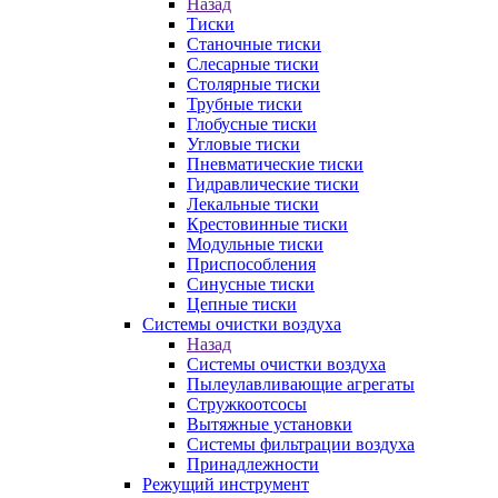
Назад
Тиски
Станочные тиски
Слесарные тиски
Столярные тиски
Трубные тиски
Глобусные тиски
Угловые тиски
Пневматические тиски
Гидравлические тиски
Лекальные тиски
Крестовинные тиски
Модульные тиски
Приспособления
Синусные тиски
Цепные тиски
Системы очистки воздуха
Назад
Системы очистки воздуха
Пылеулавливающие агрегаты
Стружкоотсосы
Вытяжные установки
Системы фильтрации воздуха
Принадлежности
Режущий инструмент