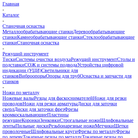
Главная
-
Каталог
-
Станочная оснастка
Металлообрабатывающие станки
Деревообрабатывающие
станки
Камнеобрабатывающие станки
Стеклообрабатывающие
станки
Станочная оснастка
-
Режущий инструмент
Тиски
Системы очистки воздуха
Режущий инструмент
Столы и
подставки
СОЖ и системы подвода
Устройства цифровой
индикации (УЦИ)
Светильники для
станков
Виброопоры
Опоры для труб
Оснастка и запчасти для
станков
-
Ножи по металлу
Ножевые валы
Резцы для фаскоснимателей
Ножи для резки
проводов
Ножи для резки арматуры
Диски для заточки
сверл
Диски для заточки фрез
Фрезы
кромкоскалывающие
Пластины
режущие
Коронки
Зенковки
Строгальные ножи
Шлифовальные
ленты
Пильные диски
Резьбонарезные ножи
Метчики
Щетки
проволочные
Шлифовальные круги
Фрезы по металлу
Фрезы
по дереву
Токарные резцы по металлу
Токарные резцы по