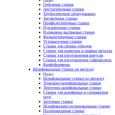
Гибочные станки
Листогибочные станки
Трубогибочное оборудование
Зиговочные станки
Профилегибочные станки
Пуклевочные станки
Роликовые вытяжные станки
Фальцегибочные станки
Угловысечные станки
Станки для сборки отводов
Станки для размотки и правки металла
Станки для изготовления конусов
Станки для изготовления гофроколена
Крафтформеры
Шлифовальные станки по металлу
Назад
Шлифовальные станки по металлу
Точильно-шлифовальные станки
Ленточно-шлифовальные станки
Станки для шлифовки и сопряжения
труб
Заточные станки
Шлифовально-полировальные станки
Полировальные станки