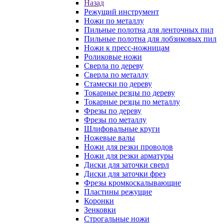
Назад
Режущий инструмент
Ножи по металлу
Пильные полотна для ленточных пил
Пильные полотна для лобзиковых пил
Ножи к пресс-ножницам
Роликовые ножи
Сверла по дереву
Сверла по металлу
Стамески по дереву
Токарные резцы по дереву
Токарные резцы по металлу
Фрезы по дереву
Фрезы по металлу
Шлифовальные круги
Ножевые валы
Ножи для резки проводов
Ножи для резки арматуры
Диски для заточки сверл
Диски для заточки фрез
Фрезы кромкоскалывающие
Пластины режущие
Коронки
Зенковки
Строгальные ножи