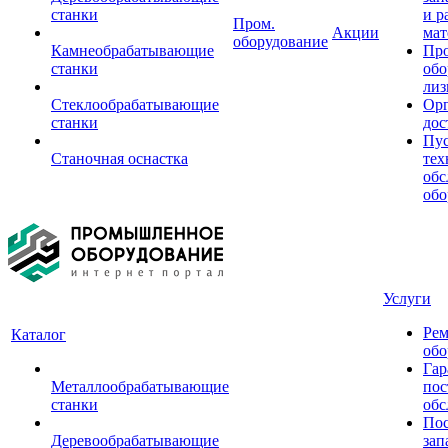
станки
и р
Пром.
Акции
мат
оборудование
Камнеобрабатывающие
Пр
станки
обо
лиз
Стеклообрабатывающие
Орг
станки
дос
Пус
Станочная оснастка
тех
обс
обо
Услуги
Рем
Каталог
обо
Гар
Металлообрабатывающие
пос
станки
обс
Пос
Деревообрабатывающие
зап