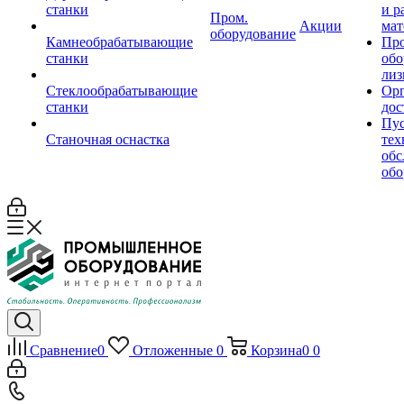
станки
и р
Пром.
Акции
мат
оборудование
Камнеобрабатывающие
Пр
станки
обо
лиз
Стеклообрабатывающие
Орг
станки
дос
Пус
Станочная оснастка
тех
обс
обо
Сравнение
0
Отложенные
0
Корзина
0
0