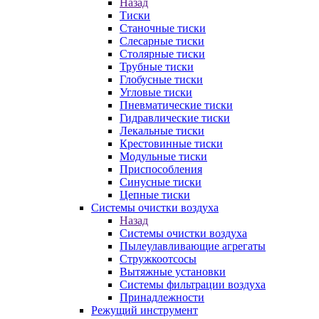
Назад
Тиски
Станочные тиски
Слесарные тиски
Столярные тиски
Трубные тиски
Глобусные тиски
Угловые тиски
Пневматические тиски
Гидравлические тиски
Лекальные тиски
Крестовинные тиски
Модульные тиски
Приспособления
Синусные тиски
Цепные тиски
Системы очистки воздуха
Назад
Системы очистки воздуха
Пылеулавливающие агрегаты
Стружкоотсосы
Вытяжные установки
Системы фильтрации воздуха
Принадлежности
Режущий инструмент