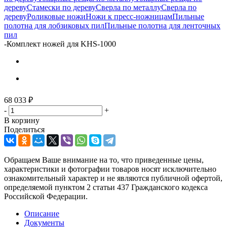
дереву
Стамески по дереву
Сверла по металлу
Сверла по
дереву
Роликовые ножи
Ножи к пресс-ножницам
Пильные
полотна для лобзиковых пил
Пильные полотна для ленточных
пил
-
Комплект ножей для KHS-1000
68 033
₽
-
+
В корзину
Поделиться
Обращаем Ваше внимание на то, что приведенные цены,
характеристики и фотографии товаров носят исключительно
ознакомительный характер и не являются публичной офертой,
определяемой пунктом 2 статьи 437 Гражданского кодекса
Российской Федерации.
Описание
Документы