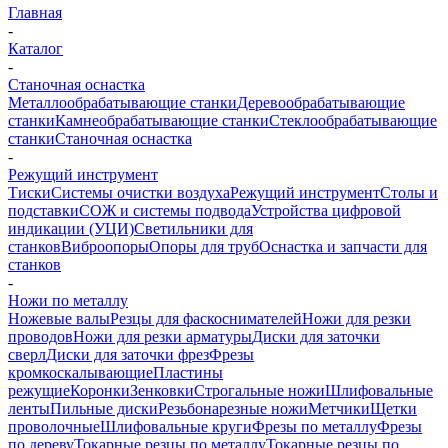
Главная
-
Каталог
-
Станочная оснастка
Металлообрабатывающие станки
Деревообрабатывающие
станки
Камнеобрабатывающие станки
Стеклообрабатывающие
станки
Станочная оснастка
-
Режущий инструмент
Тиски
Системы очистки воздуха
Режущий инструмент
Столы и
подставки
СОЖ и системы подвода
Устройства цифровой
индикации (УЦИ)
Светильники для
станков
Виброопоры
Опоры для труб
Оснастка и запчасти для
станков
-
Ножи по металлу
Ножевые валы
Резцы для фаскоснимателей
Ножи для резки
проводов
Ножи для резки арматуры
Диски для заточки
сверл
Диски для заточки фрез
Фрезы
кромкоскалывающие
Пластины
режущие
Коронки
Зенковки
Строгальные ножи
Шлифовальные
ленты
Пильные диски
Резьбонарезные ножи
Метчики
Щетки
проволочные
Шлифовальные круги
Фрезы по металлу
Фрезы
по дереву
Токарные резцы по металлу
Токарные резцы по