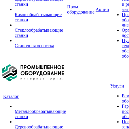
станки
и р
Пром.
Акции
мат
оборудование
Камнеобрабатывающие
Пр
станки
обо
лиз
Стеклообрабатывающие
Орг
станки
дос
Пус
Станочная оснастка
тех
обс
обо
Услуги
Рем
Каталог
обо
Гар
Металлообрабатывающие
пос
станки
обс
Пос
Деревообрабатывающие
зап