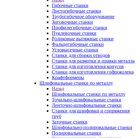
Гибочные станки
Листогибочные станки
Трубогибочное оборудование
Зиговочные станки
Профилегибочные станки
Пуклевочные станки
Роликовые вытяжные станки
Фальцегибочные станки
Угловысечные станки
Станки для сборки отводов
Станки для размотки и правки металла
Станки для изготовления конусов
Станки для изготовления гофроколена
Крафтформеры
Шлифовальные станки по металлу
Назад
Шлифовальные станки по металлу
Точильно-шлифовальные станки
Ленточно-шлифовальные станки
Станки для шлифовки и сопряжения
труб
Заточные станки
Шлифовально-полировальные станки
Полировальные станки