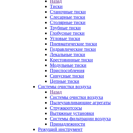
Назад
Тиски
Станочные тиски
Слесарные тиски
Столярные тиски
Трубные тиски
Глобусные тиски
Угловые тиски
Пневматические тиски
Гидравлические тиски
Лекальные тиски
Крестовинные тиски
Модульные тиски
Приспособления
Синусные тиски
Цепные тиски
Системы очистки воздуха
Назад
Системы очистки воздуха
Пылеулавливающие агрегаты
Стружкоотсосы
Вытяжные установки
Системы фильтрации воздуха
Принадлежности
Режущий инструмент