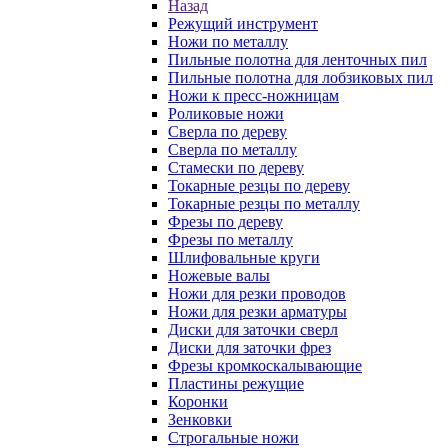
Назад
Режущий инструмент
Ножи по металлу
Пильные полотна для ленточных пил
Пильные полотна для лобзиковых пил
Ножи к пресс-ножницам
Роликовые ножи
Сверла по дереву
Сверла по металлу
Стамески по дереву
Токарные резцы по дереву
Токарные резцы по металлу
Фрезы по дереву
Фрезы по металлу
Шлифовальные круги
Ножевые валы
Ножи для резки проводов
Ножи для резки арматуры
Диски для заточки сверл
Диски для заточки фрез
Фрезы кромкоскалывающие
Пластины режущие
Коронки
Зенковки
Строгальные ножи