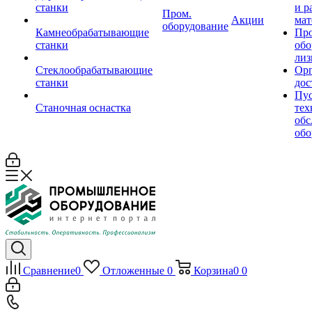
станки
и р
Пром.
Акции
мат
оборудование
Камнеобрабатывающие
Пр
станки
обо
лиз
Стеклообрабатывающие
Орг
станки
дос
Пус
Станочная оснастка
тех
обс
обо
Сравнение
0
Отложенные
0
Корзина
0
0