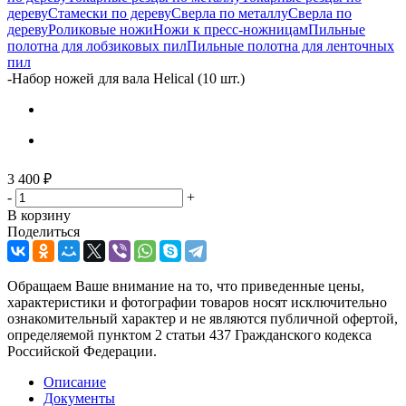
дереву
Стамески по дереву
Сверла по металлу
Сверла по
дереву
Роликовые ножи
Ножи к пресс-ножницам
Пильные
полотна для лобзиковых пил
Пильные полотна для ленточных
пил
-
Набор ножей для вала Helical (10 шт.)
3 400
₽
-
+
В корзину
Поделиться
Обращаем Ваше внимание на то, что приведенные цены,
характеристики и фотографии товаров носят исключительно
ознакомительный характер и не являются публичной офертой,
определяемой пунктом 2 статьи 437 Гражданского кодекса
Российской Федерации.
Описание
Документы