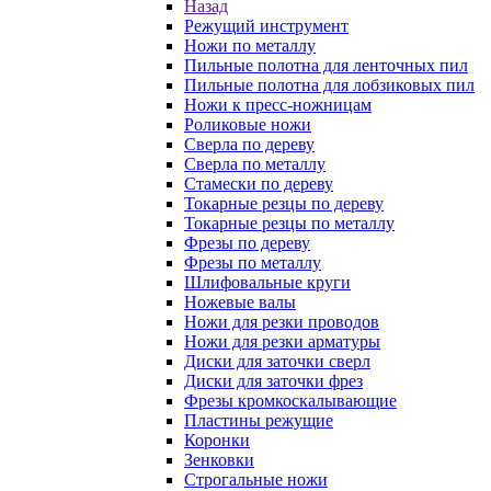
Назад
Режущий инструмент
Ножи по металлу
Пильные полотна для ленточных пил
Пильные полотна для лобзиковых пил
Ножи к пресс-ножницам
Роликовые ножи
Сверла по дереву
Сверла по металлу
Стамески по дереву
Токарные резцы по дереву
Токарные резцы по металлу
Фрезы по дереву
Фрезы по металлу
Шлифовальные круги
Ножевые валы
Ножи для резки проводов
Ножи для резки арматуры
Диски для заточки сверл
Диски для заточки фрез
Фрезы кромкоскалывающие
Пластины режущие
Коронки
Зенковки
Строгальные ножи