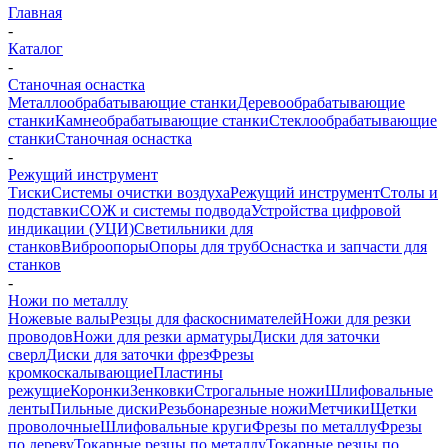
Главная
-
Каталог
-
Станочная оснастка
Металлообрабатывающие станки
Деревообрабатывающие
станки
Камнеобрабатывающие станки
Стеклообрабатывающие
станки
Станочная оснастка
-
Режущий инструмент
Тиски
Системы очистки воздуха
Режущий инструмент
Столы и
подставки
СОЖ и системы подвода
Устройства цифровой
индикации (УЦИ)
Светильники для
станков
Виброопоры
Опоры для труб
Оснастка и запчасти для
станков
-
Ножи по металлу
Ножевые валы
Резцы для фаскоснимателей
Ножи для резки
проводов
Ножи для резки арматуры
Диски для заточки
сверл
Диски для заточки фрез
Фрезы
кромкоскалывающие
Пластины
режущие
Коронки
Зенковки
Строгальные ножи
Шлифовальные
ленты
Пильные диски
Резьбонарезные ножи
Метчики
Щетки
проволочные
Шлифовальные круги
Фрезы по металлу
Фрезы
по дереву
Токарные резцы по металлу
Токарные резцы по