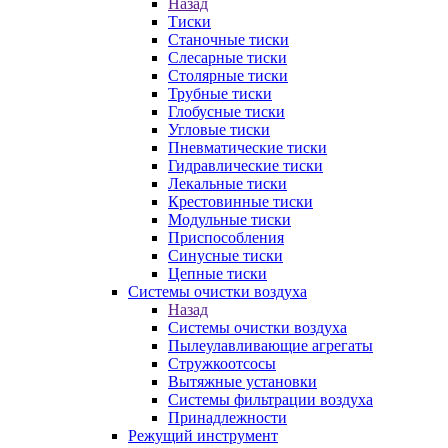
Назад
Тиски
Станочные тиски
Слесарные тиски
Столярные тиски
Трубные тиски
Глобусные тиски
Угловые тиски
Пневматические тиски
Гидравлические тиски
Лекальные тиски
Крестовинные тиски
Модульные тиски
Приспособления
Синусные тиски
Цепные тиски
Системы очистки воздуха
Назад
Системы очистки воздуха
Пылеулавливающие агрегаты
Стружкоотсосы
Вытяжные установки
Системы фильтрации воздуха
Принадлежности
Режущий инструмент