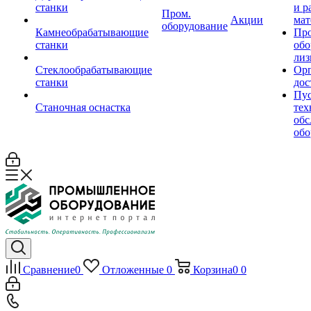
станки
и р
Пром.
Акции
мат
оборудование
Камнеобрабатывающие
Пр
станки
обо
лиз
Стеклообрабатывающие
Орг
станки
дос
Пус
Станочная оснастка
тех
обс
обо
Сравнение
0
Отложенные
0
Корзина
0
0