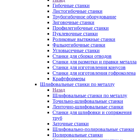
Гибочные станки
Листогибочные станки
Трубогибочное оборудование
Зиговочные станки
Профилегибочные станки
Пуклевочные станки
Роликовые вытяжные станки
Фальцегибочные станки
Угловысечные станки
Станки для сборки отводов
Станки для размотки и правки металла
Станки для изготовления конусов
Станки для изготовления гофроколена
Крафтформеры
Шлифовальные станки по металлу
Назад
Шлифовальные станки по металлу
Точильно-шлифовальные станки
Ленточно-шлифовальные станки
Станки для шлифовки и сопряжения
труб
Заточные станки
Шлифовально-полировальные станки
Полировальные станки