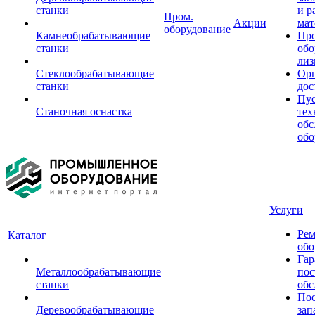
станки
и р
Пром.
Акции
мат
оборудование
Камнеобрабатывающие
Пр
станки
обо
лиз
Стеклообрабатывающие
Орг
станки
дос
Пус
Станочная оснастка
тех
обс
обо
Услуги
Рем
Каталог
обо
Гар
Металлообрабатывающие
пос
станки
обс
Пос
Деревообрабатывающие
зап