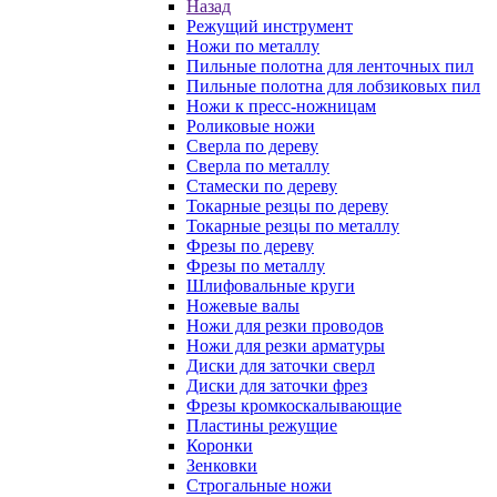
Назад
Режущий инструмент
Ножи по металлу
Пильные полотна для ленточных пил
Пильные полотна для лобзиковых пил
Ножи к пресс-ножницам
Роликовые ножи
Сверла по дереву
Сверла по металлу
Стамески по дереву
Токарные резцы по дереву
Токарные резцы по металлу
Фрезы по дереву
Фрезы по металлу
Шлифовальные круги
Ножевые валы
Ножи для резки проводов
Ножи для резки арматуры
Диски для заточки сверл
Диски для заточки фрез
Фрезы кромкоскалывающие
Пластины режущие
Коронки
Зенковки
Строгальные ножи