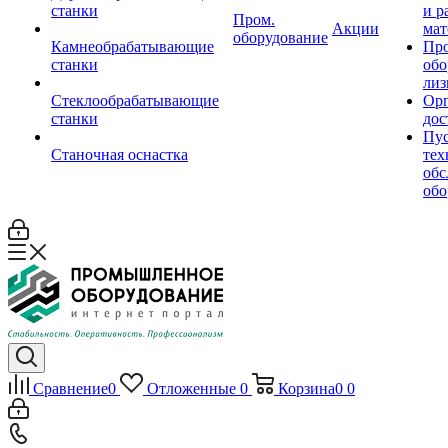
станки
и р
Пром.
Акции
мат
оборудование
Камнеобрабатывающие
Пр
станки
обо
лиз
Стеклообрабатывающие
Орг
станки
дос
Пус
Станочная оснастка
тех
обс
обо
Сравнение
0
Отложенные
0
Корзина
0
0