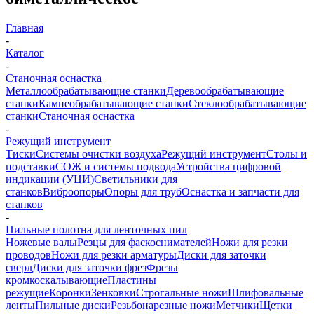
Главная
-
Каталог
-
Станочная оснастка
Металлообрабатывающие станки
Деревообрабатывающие
станки
Камнеобрабатывающие станки
Стеклообрабатывающие
станки
Станочная оснастка
-
Режущий инструмент
Тиски
Системы очистки воздуха
Режущий инструмент
Столы и
подставки
СОЖ и системы подвода
Устройства цифровой
индикации (УЦИ)
Светильники для
станков
Виброопоры
Опоры для труб
Оснастка и запчасти для
станков
-
Пильные полотна для ленточных пил
Ножевые валы
Резцы для фаскоснимателей
Ножи для резки
проводов
Ножи для резки арматуры
Диски для заточки
сверл
Диски для заточки фрез
Фрезы
кромкоскалывающие
Пластины
режущие
Коронки
Зенковки
Строгальные ножи
Шлифовальные
ленты
Пильные диски
Резьбонарезные ножи
Метчики
Щетки