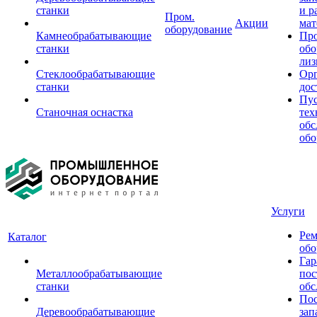
станки
и р
Пром.
Акции
мат
оборудование
Камнеобрабатывающие
Пр
станки
обо
лиз
Стеклообрабатывающие
Орг
станки
дос
Пус
Станочная оснастка
тех
обс
обо
Услуги
Рем
Каталог
обо
Гар
Металлообрабатывающие
пос
станки
обс
Пос
Деревообрабатывающие
зап