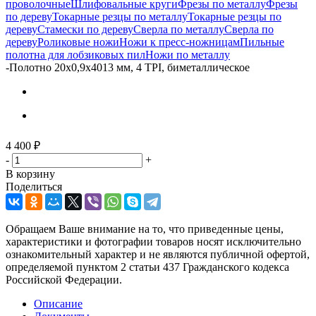
проволочные
Шлифовальные круги
Фрезы по металлу
Фрезы
по дереву
Токарные резцы по металлу
Токарные резцы по
дереву
Стамески по дереву
Сверла по металлу
Сверла по
дереву
Роликовые ножи
Ножи к пресс-ножницам
Пильные
полотна для лобзиковых пил
Ножи по металлу
-
Полотно 20х0,9х4013 мм, 4 TPI, биметаллическое
4 400
₽
-
+
В корзину
Поделиться
Обращаем Ваше внимание на то, что приведенные цены,
характеристики и фотографии товаров носят исключительно
ознакомительный характер и не являются публичной офертой,
определяемой пунктом 2 статьи 437 Гражданского кодекса
Российской Федерации.
Описание