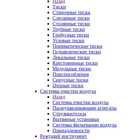
Назад
Тиски
Станочные тиски
Слесарные тиски
Столярные тиски
Трубные тиски
Глобусные тиски
Угловые тиски
Пневматические тиски
Гидравлические тиски
Лекальные тиски
Крестовинные тиски
Модульные тиски
Приспособления
Синусные тиски
Цепные тиски
Системы очистки воздуха
Назад
Системы очистки воздуха
Пылеулавливающие агрегаты
Стружкоотсосы
Вытяжные установки
Системы фильтрации воздуха
Принадлежности
Режущий инструмент