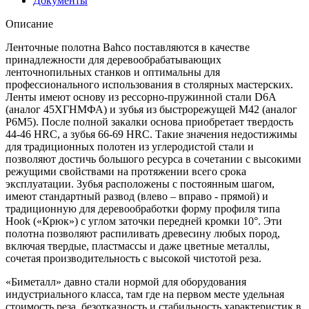
Документы
Описание
Ленточные полотна Bahco поставляются в качестве
принадлежности для деревообрабатывающих
ленточнопильных станков и оптимальны для
профессионального использования в столярных мастерских.
Ленты имеют основу из рессорно-пружинной стали D6A
(аналог 45ХГНМФА) и зубья из быстрорежущей М42 (аналог
Р6М5). После полной закалки основа приобретает твердость
44-46 HRC, а зубья 66-69 HRC. Такие значения недостижимы
для традиционных полотен из углеродистой стали и
позволяют достичь большого ресурса в сочетании с высокими
режущими свойствами на протяжении всего срока
эксплуатации. Зубья расположены с постоянным шагом,
имеют стандартный развод (влево – вправо - прямой) и
традиционную для деревообработки форму профиля типа
Hook («Крюк») с углом заточки передней кромки 10°. Эти
полотна позволяют распиливать древесину любых пород,
включая твердые, пластмассы и даже цветные металлы,
сочетая производительность с высокой чистотой реза.
«Биметалл» давно стали нормой для оборудования
индустриального класса, там где на первом месте удельная
стоимость реза, безотказность и стабильность характеристик в