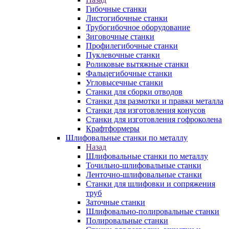
Гибочные станки
Листогибочные станки
Трубогибочное оборудование
Зиговочные станки
Профилегибочные станки
Пуклевочные станки
Роликовые вытяжные станки
Фальцегибочные станки
Угловысечные станки
Станки для сборки отводов
Станки для размотки и правки металла
Станки для изготовления конусов
Станки для изготовления гофроколена
Крафтформеры
Шлифовальные станки по металлу
Назад
Шлифовальные станки по металлу
Точильно-шлифовальные станки
Ленточно-шлифовальные станки
Станки для шлифовки и сопряжения
труб
Заточные станки
Шлифовально-полировальные станки
Полировальные станки