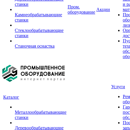
станки
и р
Пром.
Акции
мат
оборудование
Камнеобрабатывающие
Пр
станки
обо
лиз
Стеклообрабатывающие
Орг
станки
дос
Пус
Станочная оснастка
тех
обс
обо
Услуги
Рем
Каталог
обо
Гар
Металлообрабатывающие
пос
станки
обс
Пос
Деревообрабатывающие
зап