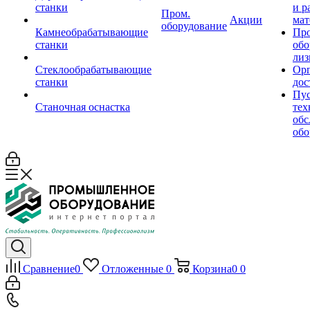
станки
и р
Пром.
Акции
мат
оборудование
Камнеобрабатывающие
Пр
станки
обо
лиз
Стеклообрабатывающие
Орг
станки
дос
Пус
Станочная оснастка
тех
обс
обо
Сравнение
0
Отложенные
0
Корзина
0
0