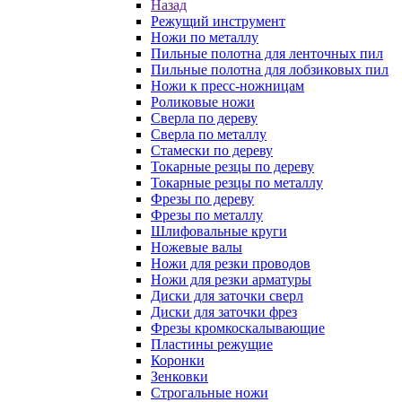
Назад
Режущий инструмент
Ножи по металлу
Пильные полотна для ленточных пил
Пильные полотна для лобзиковых пил
Ножи к пресс-ножницам
Роликовые ножи
Сверла по дереву
Сверла по металлу
Стамески по дереву
Токарные резцы по дереву
Токарные резцы по металлу
Фрезы по дереву
Фрезы по металлу
Шлифовальные круги
Ножевые валы
Ножи для резки проводов
Ножи для резки арматуры
Диски для заточки сверл
Диски для заточки фрез
Фрезы кромкоскалывающие
Пластины режущие
Коронки
Зенковки
Строгальные ножи