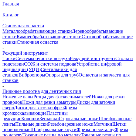
Главная
-
Каталог
-
Станочная оснастка
Металлообрабатывающие станки
Деревообрабатывающие
станки
Камнеобрабатывающие станки
Стеклообрабатывающие
станки
Станочная оснастка
-
Режущий инструмент
Тиски
Системы очистки воздуха
Режущий инструмент
Столы и
подставки
СОЖ и системы подвода
Устройства цифровой
индикации (УЦИ)
Светильники для
станков
Виброопоры
Опоры для труб
Оснастка и запчасти для
станков
-
Пильные полотна для ленточных пил
Ножевые валы
Резцы для фаскоснимателей
Ножи для резки
проводов
Ножи для резки арматуры
Диски для заточки
сверл
Диски для заточки фрез
Фрезы
кромкоскалывающие
Пластины
режущие
Коронки
Зенковки
Строгальные ножи
Шлифовальные
ленты
Пильные диски
Резьбонарезные ножи
Метчики
Щетки
проволочные
Шлифовальные круги
Фрезы по металлу
Фрезы
по дереву
Токарные резцы по металлу
Токарные резцы по