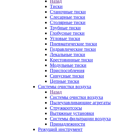
Назад
Тиски
Станочные тиски
Слесарные тиски
Столярные тиски
Трубные тиски
Глобусные тиски
Угловые тиски
Пневматические тиски
Гидравлические тиски
Лекальные тиски
Крестовинные тиски
Модульные тиски
Приспособления
Синусные тиски
Цепные тиски
Системы очистки воздуха
Назад
Системы очистки воздуха
Пылеулавливающие агрегаты
Стружкоотсосы
Вытяжные установки
Системы фильтрации воздуха
Принадлежности
Режущий инструмент