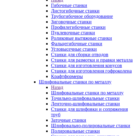
Гибочные станки
Листогибочные станки
Трубогибочное оборудование
Зиговочные станки
Профилегибочные станки
Пуклевочные станки
Роликовые вытяжные станки
Фальцегибочные станки
Угловысечные станки
Станки для сборки отводов
Станки для размотки и правки металла
Станки для изготовления конусов
Станки для изготовления гофроколена
Крафтформеры
Шлифовальные станки по металлу
Назад
Шлифовальные станки по металлу
Точильно-шлифовальные станки
Ленточно-шлифовальные станки
Станки для шлифовки и сопряжения
труб
Заточные станки
Шлифовально-полировальные станки
Полировальные станки