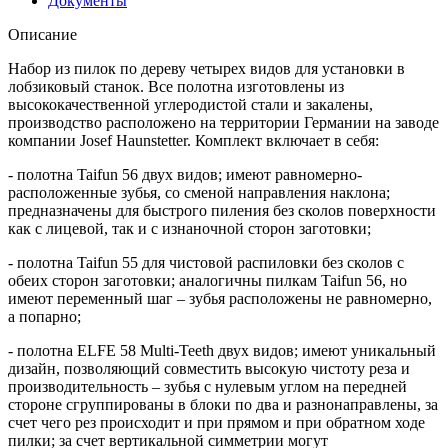
Документы
Описание
Набор из пилок по дереву четырех видов для установки в
лобзиковый станок. Все полотна изготовлены из
высококачественной углеродистой стали и закалены,
производство расположено на территории Германии на заводе
компании Josef Haunstetter. Комплект включает в себя:
- полотна Taifun 56 двух видов; имеют равномерно-
расположенные зубья, со сменой направления наклона;
предназначены для быстрого пиления без сколов поверхности
как с лицевой, так и с изнаночной сторон заготовки;
- полотна Taifun 55 для чистовой распиловки без сколов с
обеих сторон заготовки; аналогичны пилкам Taifun 56, но
имеют переменный шаг – зубья расположены не равномерно,
а попарно;
- полотна ELFE 58 Multi-Teeth двух видов; имеют уникальный
дизайн, позволяющий совместить высокую чистоту реза и
производительность – зубья с нулевым углом на передней
стороне сгруппированы в блоки по два и разнонаправлены, за
счет чего рез происходит и при прямом и при обратном ходе
пилки; за счет вертикальной симметрии могут