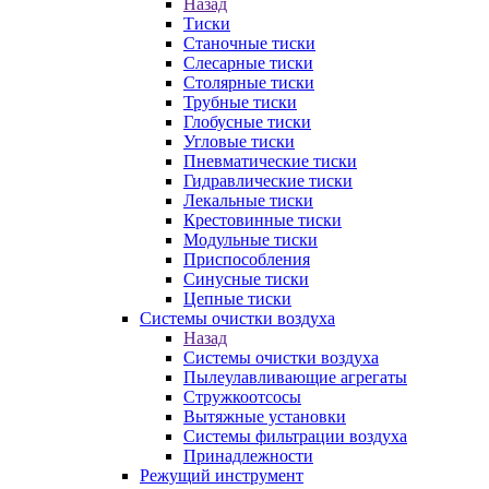
Назад
Тиски
Станочные тиски
Слесарные тиски
Столярные тиски
Трубные тиски
Глобусные тиски
Угловые тиски
Пневматические тиски
Гидравлические тиски
Лекальные тиски
Крестовинные тиски
Модульные тиски
Приспособления
Синусные тиски
Цепные тиски
Системы очистки воздуха
Назад
Системы очистки воздуха
Пылеулавливающие агрегаты
Стружкоотсосы
Вытяжные установки
Системы фильтрации воздуха
Принадлежности
Режущий инструмент