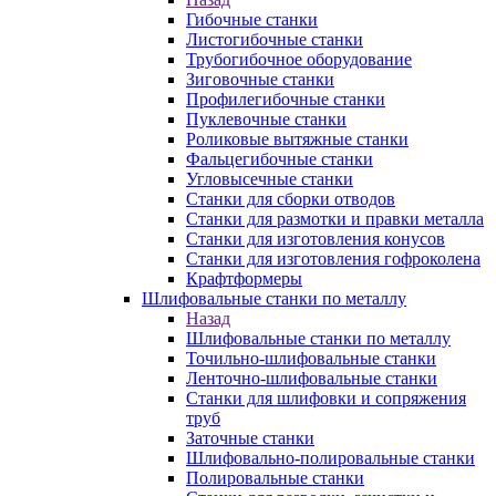
Гибочные станки
Листогибочные станки
Трубогибочное оборудование
Зиговочные станки
Профилегибочные станки
Пуклевочные станки
Роликовые вытяжные станки
Фальцегибочные станки
Угловысечные станки
Станки для сборки отводов
Станки для размотки и правки металла
Станки для изготовления конусов
Станки для изготовления гофроколена
Крафтформеры
Шлифовальные станки по металлу
Назад
Шлифовальные станки по металлу
Точильно-шлифовальные станки
Ленточно-шлифовальные станки
Станки для шлифовки и сопряжения
труб
Заточные станки
Шлифовально-полировальные станки
Полировальные станки