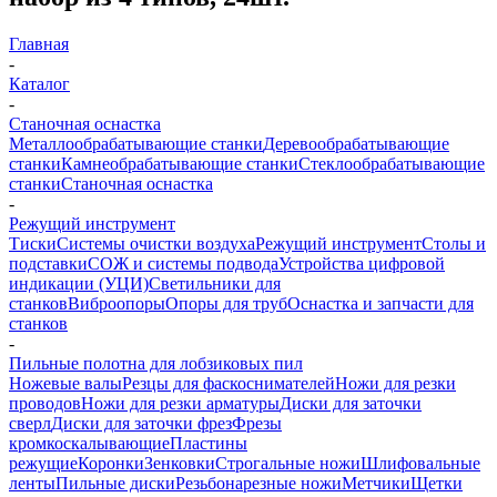
Главная
-
Каталог
-
Станочная оснастка
Металлообрабатывающие станки
Деревообрабатывающие
станки
Камнеобрабатывающие станки
Стеклообрабатывающие
станки
Станочная оснастка
-
Режущий инструмент
Тиски
Системы очистки воздуха
Режущий инструмент
Столы и
подставки
СОЖ и системы подвода
Устройства цифровой
индикации (УЦИ)
Светильники для
станков
Виброопоры
Опоры для труб
Оснастка и запчасти для
станков
-
Пильные полотна для лобзиковых пил
Ножевые валы
Резцы для фаскоснимателей
Ножи для резки
проводов
Ножи для резки арматуры
Диски для заточки
сверл
Диски для заточки фрез
Фрезы
кромкоскалывающие
Пластины
режущие
Коронки
Зенковки
Строгальные ножи
Шлифовальные
ленты
Пильные диски
Резьбонарезные ножи
Метчики
Щетки