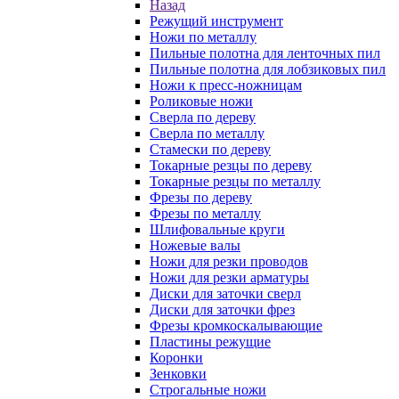
Назад
Режущий инструмент
Ножи по металлу
Пильные полотна для ленточных пил
Пильные полотна для лобзиковых пил
Ножи к пресс-ножницам
Роликовые ножи
Сверла по дереву
Сверла по металлу
Стамески по дереву
Токарные резцы по дереву
Токарные резцы по металлу
Фрезы по дереву
Фрезы по металлу
Шлифовальные круги
Ножевые валы
Ножи для резки проводов
Ножи для резки арматуры
Диски для заточки сверл
Диски для заточки фрез
Фрезы кромкоскалывающие
Пластины режущие
Коронки
Зенковки
Строгальные ножи