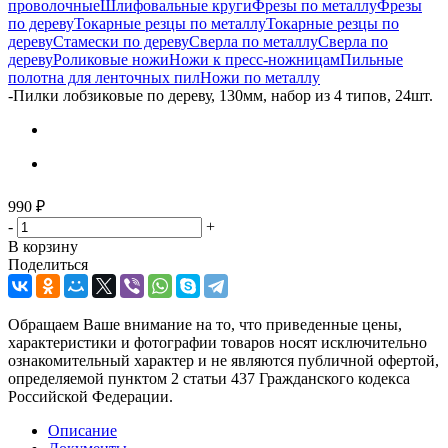
проволочные
Шлифовальные круги
Фрезы по металлу
Фрезы
по дереву
Токарные резцы по металлу
Токарные резцы по
дереву
Стамески по дереву
Сверла по металлу
Сверла по
дереву
Роликовые ножи
Ножи к пресс-ножницам
Пильные
полотна для ленточных пил
Ножи по металлу
-
Пилки лобзиковые по дереву, 130мм, набор из 4 типов, 24шт.
990
₽
-
+
В корзину
Поделиться
Обращаем Ваше внимание на то, что приведенные цены,
характеристики и фотографии товаров носят исключительно
ознакомительный характер и не являются публичной офертой,
определяемой пунктом 2 статьи 437 Гражданского кодекса
Российской Федерации.
Описание