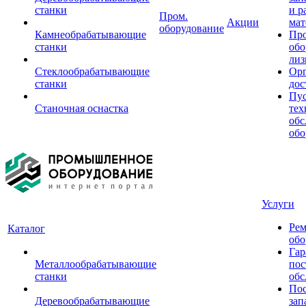
станки
и р
Пром.
Акции
мат
оборудование
Камнеобрабатывающие
Пр
станки
обо
лиз
Стеклообрабатывающие
Орг
станки
дос
Пус
Станочная оснастка
тех
обс
обо
Услуги
Рем
Каталог
обо
Гар
Металлообрабатывающие
пос
станки
обс
Пос
Деревообрабатывающие
зап