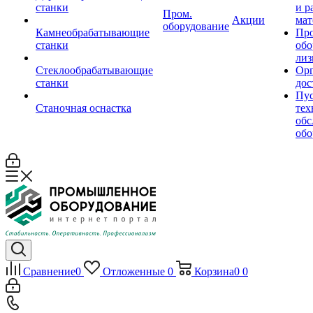
станки
и р
Пром.
Акции
мат
оборудование
Камнеобрабатывающие
Пр
станки
обо
лиз
Стеклообрабатывающие
Орг
станки
дос
Пус
Станочная оснастка
тех
обс
обо
Сравнение
0
Отложенные
0
Корзина
0
0