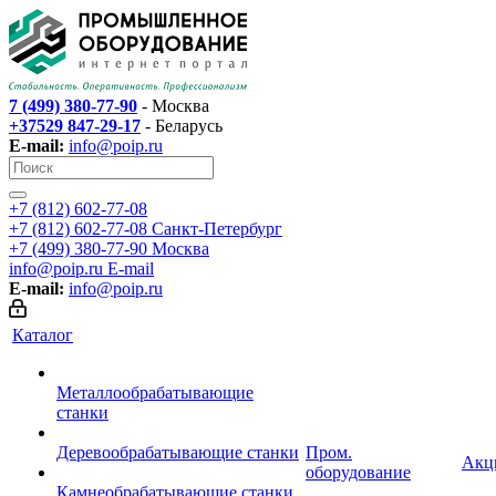
7 (499) 380-77-90
- Москва
+37529 847-29-17
- Беларусь
E-mail:
info@poip.ru
+7 (812) 602-77-08
+7 (812) 602-77-08
Санкт-Петербург
+7 (499) 380-77-90
Москва
info@poip.ru
E-mail
E-mail:
info@poip.ru
Каталог
Металлообрабатывающие
станки
Деревообрабатывающие станки
Пром.
Акц
оборудование
Камнеобрабатывающие станки