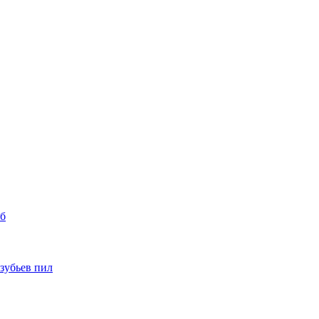
уб
 зубьев пил