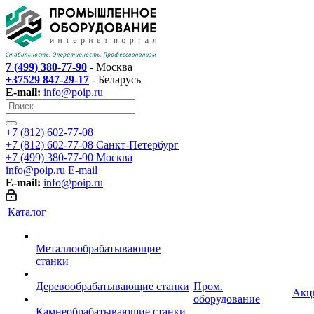
7 (499) 380-77-90
- Москва
+37529 847-29-17
- Беларусь
E-mail:
info@poip.ru
+7 (812) 602-77-08
+7 (812) 602-77-08
Санкт-Петербург
+7 (499) 380-77-90
Москва
info@poip.ru
E-mail
E-mail:
info@poip.ru
Каталог
Металлообрабатывающие
станки
Деревообрабатывающие станки
Пром.
Акц
оборудование
Камнеобрабатывающие станки