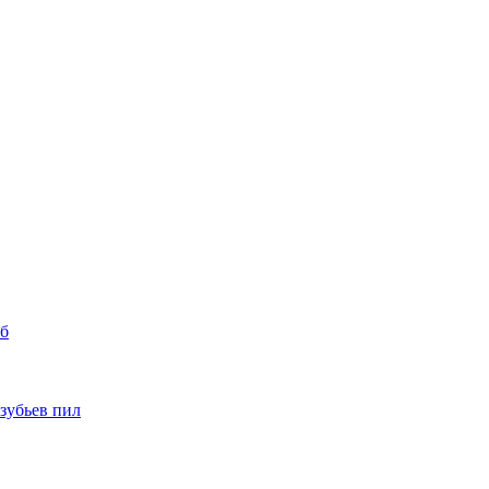
уб
 зубьев пил