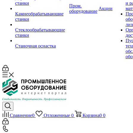
станки
и р
Пром.
Акции
мат
оборудование
Камнеобрабатывающие
Пр
станки
обо
лиз
Стеклообрабатывающие
Орг
станки
дос
Пус
Станочная оснастка
тех
обс
обо
Сравнение
0
Отложенные
0
Корзина
0
0