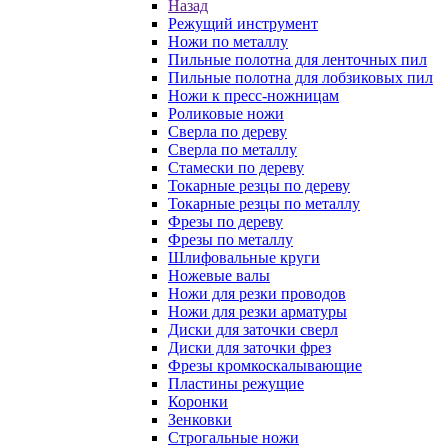
Назад
Режущий инструмент
Ножи по металлу
Пильные полотна для ленточных пил
Пильные полотна для лобзиковых пил
Ножи к пресс-ножницам
Роликовые ножи
Сверла по дереву
Сверла по металлу
Стамески по дереву
Токарные резцы по дереву
Токарные резцы по металлу
Фрезы по дереву
Фрезы по металлу
Шлифовальные круги
Ножевые валы
Ножи для резки проводов
Ножи для резки арматуры
Диски для заточки сверл
Диски для заточки фрез
Фрезы кромкоскалывающие
Пластины режущие
Коронки
Зенковки
Строгальные ножи