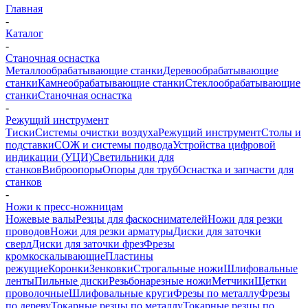
Главная
-
Каталог
-
Станочная оснастка
Металлообрабатывающие станки
Деревообрабатывающие
станки
Камнеобрабатывающие станки
Стеклообрабатывающие
станки
Станочная оснастка
-
Режущий инструмент
Тиски
Системы очистки воздуха
Режущий инструмент
Столы и
подставки
СОЖ и системы подвода
Устройства цифровой
индикации (УЦИ)
Светильники для
станков
Виброопоры
Опоры для труб
Оснастка и запчасти для
станков
-
Ножи к пресс-ножницам
Ножевые валы
Резцы для фаскоснимателей
Ножи для резки
проводов
Ножи для резки арматуры
Диски для заточки
сверл
Диски для заточки фрез
Фрезы
кромкоскалывающие
Пластины
режущие
Коронки
Зенковки
Строгальные ножи
Шлифовальные
ленты
Пильные диски
Резьбонарезные ножи
Метчики
Щетки
проволочные
Шлифовальные круги
Фрезы по металлу
Фрезы
по дереву
Токарные резцы по металлу
Токарные резцы по