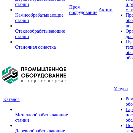
станки
и р
Пром.
Акции
мат
оборудование
Камнеобрабатывающие
Пр
станки
обо
лиз
Стеклообрабатывающие
Орг
станки
дос
Пус
Станочная оснастка
тех
обс
обо
Услуги
Рем
Каталог
обо
Гар
Металлообрабатывающие
пос
станки
обс
Пос
Деревообрабатывающие
зап