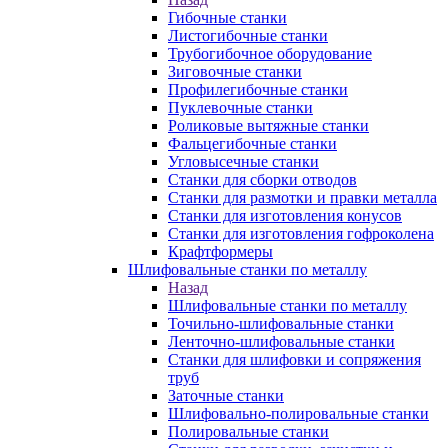
Гибочные станки
Листогибочные станки
Трубогибочное оборудование
Зиговочные станки
Профилегибочные станки
Пуклевочные станки
Роликовые вытяжные станки
Фальцегибочные станки
Угловысечные станки
Станки для сборки отводов
Станки для размотки и правки металла
Станки для изготовления конусов
Станки для изготовления гофроколена
Крафтформеры
Шлифовальные станки по металлу
Назад
Шлифовальные станки по металлу
Точильно-шлифовальные станки
Ленточно-шлифовальные станки
Станки для шлифовки и сопряжения
труб
Заточные станки
Шлифовально-полировальные станки
Полировальные станки