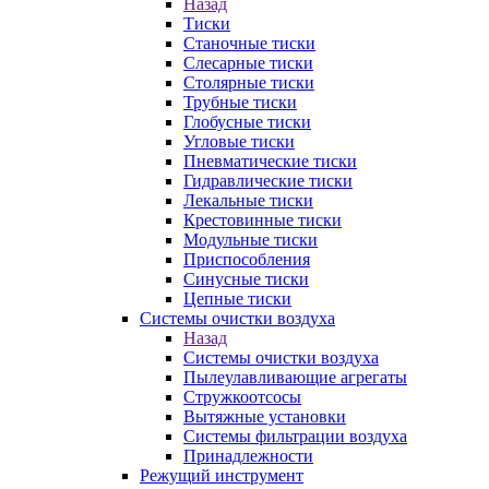
Назад
Тиски
Станочные тиски
Слесарные тиски
Столярные тиски
Трубные тиски
Глобусные тиски
Угловые тиски
Пневматические тиски
Гидравлические тиски
Лекальные тиски
Крестовинные тиски
Модульные тиски
Приспособления
Синусные тиски
Цепные тиски
Системы очистки воздуха
Назад
Системы очистки воздуха
Пылеулавливающие агрегаты
Стружкоотсосы
Вытяжные установки
Системы фильтрации воздуха
Принадлежности
Режущий инструмент