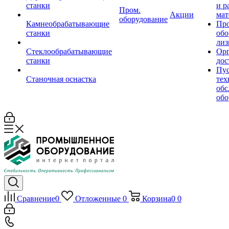
станки
и р
Пром.
Акции
мат
оборудование
Камнеобрабатывающие
Пр
станки
обо
лиз
Стеклообрабатывающие
Орг
станки
дос
Пус
Станочная оснастка
тех
обс
обо
Сравнение
0
Отложенные
0
Корзина
0
0