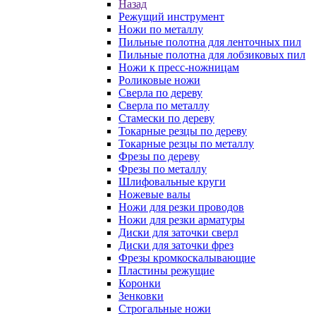
Назад
Режущий инструмент
Ножи по металлу
Пильные полотна для ленточных пил
Пильные полотна для лобзиковых пил
Ножи к пресс-ножницам
Роликовые ножи
Сверла по дереву
Сверла по металлу
Стамески по дереву
Токарные резцы по дереву
Токарные резцы по металлу
Фрезы по дереву
Фрезы по металлу
Шлифовальные круги
Ножевые валы
Ножи для резки проводов
Ножи для резки арматуры
Диски для заточки сверл
Диски для заточки фрез
Фрезы кромкоскалывающие
Пластины режущие
Коронки
Зенковки
Строгальные ножи