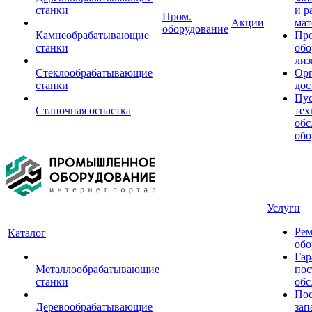
станки
и р
Пром.
Акции
мат
оборудование
Камнеобрабатывающие
Пр
станки
обо
лиз
Стеклообрабатывающие
Орг
станки
дос
Пус
Станочная оснастка
тех
обс
обо
Услуги
Рем
Каталог
обо
Гар
Металлообрабатывающие
пос
станки
обс
Пос
Деревообрабатывающие
зап