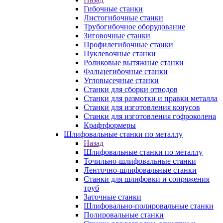
Гибочные станки
Листогибочные станки
Трубогибочное оборудование
Зиговочные станки
Профилегибочные станки
Пуклевочные станки
Роликовые вытяжные станки
Фальцегибочные станки
Угловысечные станки
Станки для сборки отводов
Станки для размотки и правки металла
Станки для изготовления конусов
Станки для изготовления гофроколена
Крафтформеры
Шлифовальные станки по металлу
Назад
Шлифовальные станки по металлу
Точильно-шлифовальные станки
Ленточно-шлифовальные станки
Станки для шлифовки и сопряжения
труб
Заточные станки
Шлифовально-полировальные станки
Полировальные станки