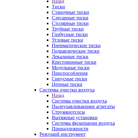
Назад
Тиски
Станочные тиски
Слесарные тиски
Столярные тиски
Трубные тиски
Глобусные тиски
Угловые тиски
Пневматические тиски
Гидравлические тиски
Лекальные тиски
Крестовинные тиски
Модульные тиски
Приспособления
Синусные тиски
Цепные тиски
Системы очистки воздуха
Назад
Системы очистки воздуха
Пылеулавливающие агрегаты
Стружкоотсосы
Вытяжные установки
Системы фильтрации воздуха
Принадлежности
Режущий инструмент