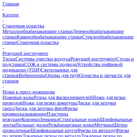
Главная
-
Каталог
-
Станочная оснастка
Металлообрабатывающие станки
Деревообрабатывающие
станки
Камнеобрабатывающие станки
Стеклообрабатывающие
станки
Станочная оснастка
-
Режущий инструмент
Тиски
Системы очистки воздуха
Режущий инструмент
Столы и
подставки
СОЖ и системы подвода
Устройства цифровой
индикации (УЦИ)
Светильники для
станков
Виброопоры
Опоры для труб
Оснастка и запчасти для
станков
-
Ножи к пресс-ножницам
Ножевые валы
Резцы для фаскоснимателей
Ножи для резки
проводов
Ножи для резки арматуры
Диски для заточки
сверл
Диски для заточки фрез
Фрезы
кромкоскалывающие
Пластины
режущие
Коронки
Зенковки
Строгальные ножи
Шлифовальные
ленты
Пильные диски
Резьбонарезные ножи
Метчики
Щетки
проволочные
Шлифовальные круги
Фрезы по металлу
Фрезы
по дереву
Токарные резцы по металлу
Токарные резцы по