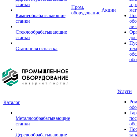
станки
и р
Пром.
Акции
мат
оборудование
Камнеобрабатывающие
Пр
станки
обо
лиз
Стеклообрабатывающие
Орг
станки
дос
Пус
Станочная оснастка
тех
обс
обо
Услуги
Рем
Каталог
обо
Гар
Металлообрабатывающие
пос
станки
обс
Пос
Деревообрабатывающие
зап