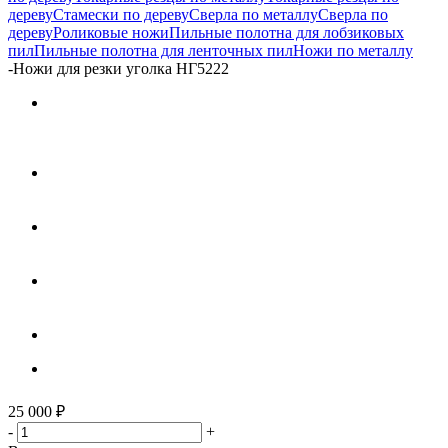
дереву
Стамески по дереву
Сверла по металлу
Сверла по
дереву
Роликовые ножи
Пильные полотна для лобзиковых
пил
Пильные полотна для ленточных пил
Ножи по металлу
-
Ножи для резки уголка НГ5222
25 000
₽
-
+