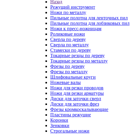
Назад
Режущий инструмент
Ножи по металлу
Пильные полотна для ленточных пил
Пильные полотна для лобзиковых пил
Ножи к пресс-ножницам
Роликовые ножи
Сверла по дереву
Сверла по металлу
Стамески по дереву
Токарные резцы по дереву
Токарные резцы по металлу
Фрезы по дереву
Фрезы по металлу
Шлифовальные круги
Ножевые валы
Ножи для резки проводов
Ножи для резки арматуры
Диски для заточки сверл
Диски для заточки фрез
Фрезы кромкоскалывающие
Пластины режущие
Коронки
Зенковки
Строгальные ножи