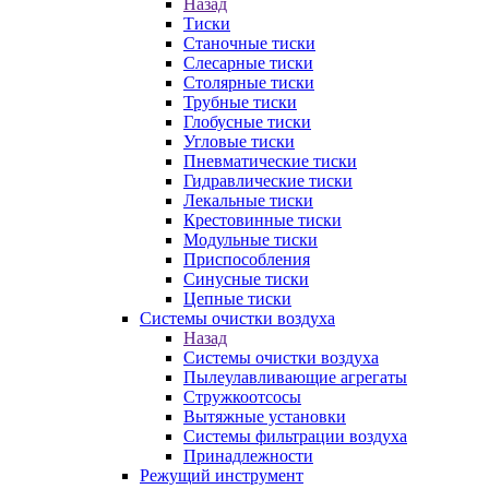
Назад
Тиски
Станочные тиски
Слесарные тиски
Столярные тиски
Трубные тиски
Глобусные тиски
Угловые тиски
Пневматические тиски
Гидравлические тиски
Лекальные тиски
Крестовинные тиски
Модульные тиски
Приспособления
Синусные тиски
Цепные тиски
Системы очистки воздуха
Назад
Системы очистки воздуха
Пылеулавливающие агрегаты
Стружкоотсосы
Вытяжные установки
Системы фильтрации воздуха
Принадлежности
Режущий инструмент