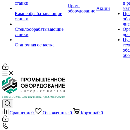
станки
и р
Пром.
Акции
мат
оборудование
Камнеобрабатывающие
Пр
станки
обо
лиз
Стеклообрабатывающие
Орг
станки
дос
Пус
Станочная оснастка
тех
обс
обо
Сравнение
0
Отложенные
0
Корзина
0
0