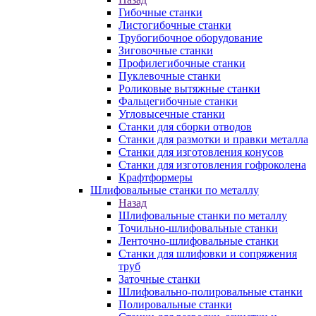
Гибочные станки
Листогибочные станки
Трубогибочное оборудование
Зиговочные станки
Профилегибочные станки
Пуклевочные станки
Роликовые вытяжные станки
Фальцегибочные станки
Угловысечные станки
Станки для сборки отводов
Станки для размотки и правки металла
Станки для изготовления конусов
Станки для изготовления гофроколена
Крафтформеры
Шлифовальные станки по металлу
Назад
Шлифовальные станки по металлу
Точильно-шлифовальные станки
Ленточно-шлифовальные станки
Станки для шлифовки и сопряжения
труб
Заточные станки
Шлифовально-полировальные станки
Полировальные станки