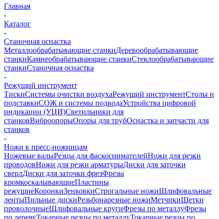
Главная
-
Каталог
-
Станочная оснастка
Металлообрабатывающие станки
Деревообрабатывающие
станки
Камнеобрабатывающие станки
Стеклообрабатывающие
станки
Станочная оснастка
-
Режущий инструмент
Тиски
Системы очистки воздуха
Режущий инструмент
Столы и
подставки
СОЖ и системы подвода
Устройства цифровой
индикации (УЦИ)
Светильники для
станков
Виброопоры
Опоры для труб
Оснастка и запчасти для
станков
-
Ножи к пресс-ножницам
Ножевые валы
Резцы для фаскоснимателей
Ножи для резки
проводов
Ножи для резки арматуры
Диски для заточки
сверл
Диски для заточки фрез
Фрезы
кромкоскалывающие
Пластины
режущие
Коронки
Зенковки
Строгальные ножи
Шлифовальные
ленты
Пильные диски
Резьбонарезные ножи
Метчики
Щетки
проволочные
Шлифовальные круги
Фрезы по металлу
Фрезы
по дереву
Токарные резцы по металлу
Токарные резцы по