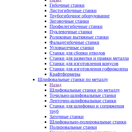
Гибочные станки
Листогибочные станки
Трубогибочное оборудование
Зиговочные станки
Профилегибочные станки
Пуклевочные станки
Роликовые вытяжные станки
Фальцегибочные станки
Угловысечные станки
Станки для сборки отводов
Станки для размотки и правки металла
Станки для изготовления конусов
Станки для изготовления гофроколена
Крафтформеры
Шлифовальные станки по металлу
Назад
Шлифовальные станки по металлу
Точильно-шлифовальные станки
Ленточно-шлифовальные станки
Станки для шлифовки и сопряжения
труб
Заточные станки
Шлифовально-полировальные станки
Полировальные станки