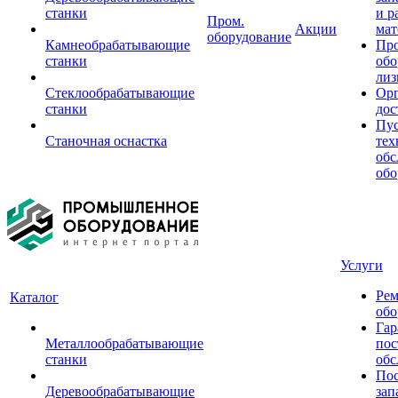
станки
и р
Пром.
Акции
мат
оборудование
Камнеобрабатывающие
Пр
станки
обо
лиз
Стеклообрабатывающие
Орг
станки
дос
Пус
Станочная оснастка
тех
обс
обо
Услуги
Рем
Каталог
обо
Гар
Металлообрабатывающие
пос
станки
обс
Пос
Деревообрабатывающие
зап