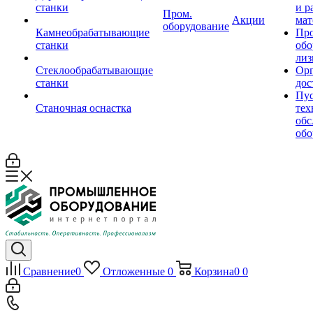
станки
и р
Пром.
Акции
мат
оборудование
Камнеобрабатывающие
Пр
станки
обо
лиз
Стеклообрабатывающие
Орг
станки
дос
Пус
Станочная оснастка
тех
обс
обо
Сравнение
0
Отложенные
0
Корзина
0
0