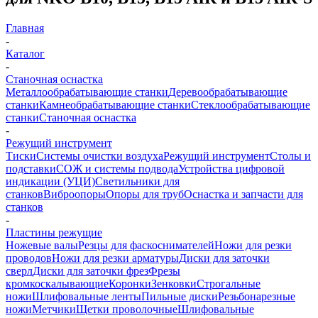
Главная
-
Каталог
-
Станочная оснастка
Металлообрабатывающие станки
Деревообрабатывающие
станки
Камнеобрабатывающие станки
Стеклообрабатывающие
станки
Станочная оснастка
-
Режущий инструмент
Тиски
Системы очистки воздуха
Режущий инструмент
Столы и
подставки
СОЖ и системы подвода
Устройства цифровой
индикации (УЦИ)
Светильники для
станков
Виброопоры
Опоры для труб
Оснастка и запчасти для
станков
-
Пластины режущие
Ножевые валы
Резцы для фаскоснимателей
Ножи для резки
проводов
Ножи для резки арматуры
Диски для заточки
сверл
Диски для заточки фрез
Фрезы
кромкоскалывающие
Коронки
Зенковки
Строгальные
ножи
Шлифовальные ленты
Пильные диски
Резьбонарезные
ножи
Метчики
Щетки проволочные
Шлифовальные