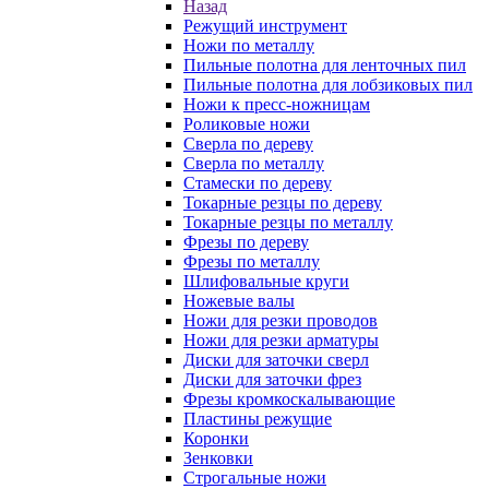
Назад
Режущий инструмент
Ножи по металлу
Пильные полотна для ленточных пил
Пильные полотна для лобзиковых пил
Ножи к пресс-ножницам
Роликовые ножи
Сверла по дереву
Сверла по металлу
Стамески по дереву
Токарные резцы по дереву
Токарные резцы по металлу
Фрезы по дереву
Фрезы по металлу
Шлифовальные круги
Ножевые валы
Ножи для резки проводов
Ножи для резки арматуры
Диски для заточки сверл
Диски для заточки фрез
Фрезы кромкоскалывающие
Пластины режущие
Коронки
Зенковки
Строгальные ножи