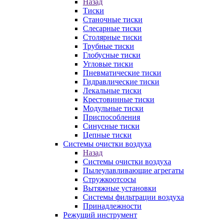
Назад
Тиски
Станочные тиски
Слесарные тиски
Столярные тиски
Трубные тиски
Глобусные тиски
Угловые тиски
Пневматические тиски
Гидравлические тиски
Лекальные тиски
Крестовинные тиски
Модульные тиски
Приспособления
Синусные тиски
Цепные тиски
Системы очистки воздуха
Назад
Системы очистки воздуха
Пылеулавливающие агрегаты
Стружкоотсосы
Вытяжные установки
Системы фильтрации воздуха
Принадлежности
Режущий инструмент