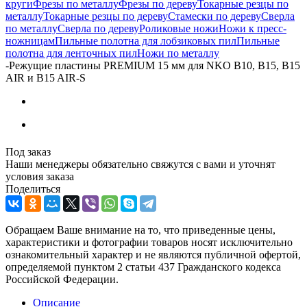
круги
Фрезы по металлу
Фрезы по дереву
Токарные резцы по
металлу
Токарные резцы по дереву
Стамески по дереву
Сверла
по металлу
Сверла по дереву
Роликовые ножи
Ножи к пресс-
ножницам
Пильные полотна для лобзиковых пил
Пильные
полотна для ленточных пил
Ножи по металлу
-
Режущие пластины PREMIUM 15 мм для NKO B10, B15, B15
AIR и B15 AIR-S
Под заказ
Наши менеджеры обязательно свяжутся с вами и уточнят
условия заказа
Поделиться
Обращаем Ваше внимание на то, что приведенные цены,
характеристики и фотографии товаров носят исключительно
ознакомительный характер и не являются публичной офертой,
определяемой пунктом 2 статьи 437 Гражданского кодекса
Российской Федерации.
Описание