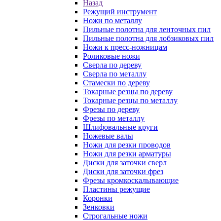
Назад
Режущий инструмент
Ножи по металлу
Пильные полотна для ленточных пил
Пильные полотна для лобзиковых пил
Ножи к пресс-ножницам
Роликовые ножи
Сверла по дереву
Сверла по металлу
Стамески по дереву
Токарные резцы по дереву
Токарные резцы по металлу
Фрезы по дереву
Фрезы по металлу
Шлифовальные круги
Ножевые валы
Ножи для резки проводов
Ножи для резки арматуры
Диски для заточки сверл
Диски для заточки фрез
Фрезы кромкоскалывающие
Пластины режущие
Коронки
Зенковки
Строгальные ножи