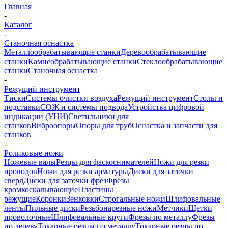
Главная
-
Каталог
-
Станочная оснастка
Металлообрабатывающие станки
Деревообрабатывающие
станки
Камнеобрабатывающие станки
Стеклообрабатывающие
станки
Станочная оснастка
-
Режущий инструмент
Тиски
Системы очистки воздуха
Режущий инструмент
Столы и
подставки
СОЖ и системы подвода
Устройства цифровой
индикации (УЦИ)
Светильники для
станков
Виброопоры
Опоры для труб
Оснастка и запчасти для
станков
-
Роликовые ножи
Ножевые валы
Резцы для фаскоснимателей
Ножи для резки
проводов
Ножи для резки арматуры
Диски для заточки
сверл
Диски для заточки фрез
Фрезы
кромкоскалывающие
Пластины
режущие
Коронки
Зенковки
Строгальные ножи
Шлифовальные
ленты
Пильные диски
Резьбонарезные ножи
Метчики
Щетки
проволочные
Шлифовальные круги
Фрезы по металлу
Фрезы
по дереву
Токарные резцы по металлу
Токарные резцы по