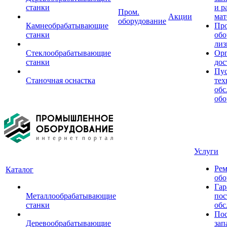
станки
и р
Пром.
Акции
мат
оборудование
Камнеобрабатывающие
Пр
станки
обо
лиз
Стеклообрабатывающие
Орг
станки
дос
Пус
Станочная оснастка
тех
обс
обо
Услуги
Рем
Каталог
обо
Гар
Металлообрабатывающие
пос
станки
обс
Пос
Деревообрабатывающие
зап