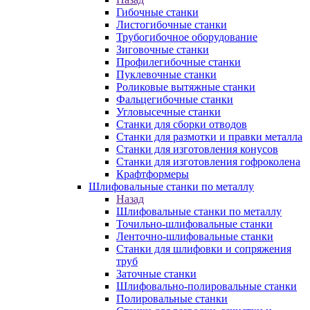
Гибочные станки
Листогибочные станки
Трубогибочное оборудование
Зиговочные станки
Профилегибочные станки
Пуклевочные станки
Роликовые вытяжные станки
Фальцегибочные станки
Угловысечные станки
Станки для сборки отводов
Станки для размотки и правки металла
Станки для изготовления конусов
Станки для изготовления гофроколена
Крафтформеры
Шлифовальные станки по металлу
Назад
Шлифовальные станки по металлу
Точильно-шлифовальные станки
Ленточно-шлифовальные станки
Станки для шлифовки и сопряжения
труб
Заточные станки
Шлифовально-полировальные станки
Полировальные станки