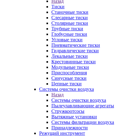
Назад
Тиски
Станочные тиски
Слесарные тиски
Столярные тиски
Трубные тиски
Глобусные тиски
Угловые тиски
Пневматические тиски
Гидравлические тиски
Лекальные тиски
Крестовинные тиски
Модульные тиски
Приспособления
Синусные тиски
Цепные тиски
Системы очистки воздуха
Назад
Системы очистки воздуха
Пылеулавливающие агрегаты
Стружкоотсосы
Вытяжные установки
Системы фильтрации воздуха
Принадлежности
Режущий инструмент