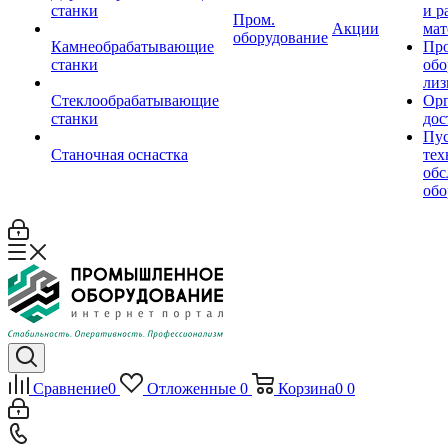
станки
и р
Пром.
Акции
мат
оборудование
Камнеобрабатывающие
Пр
станки
обо
лиз
Стеклообрабатывающие
Орг
станки
дос
Пус
Станочная оснастка
тех
обс
обо
Сравнение
0
Отложенные
0
Корзина
0
0