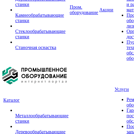
станки
и р
Пром.
Акции
мат
оборудование
Камнеобрабатывающие
Пр
станки
обо
лиз
Стеклообрабатывающие
Орг
станки
дос
Пус
Станочная оснастка
тех
обс
обо
Услуги
Рем
Каталог
обо
Гар
Металлообрабатывающие
пос
станки
обс
Пос
Деревообрабатывающие
зап