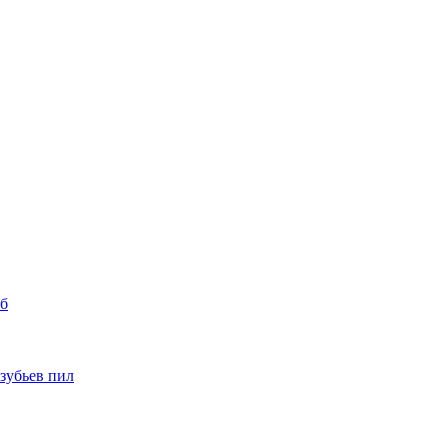
уб
 зубьев пил