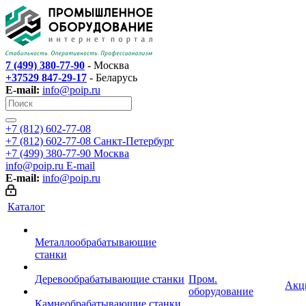
7 (499) 380-77-90
- Москва
+37529 847-29-17
- Беларусь
E-mail:
info@poip.ru
+7 (812) 602-77-08
+7 (812) 602-77-08
Санкт-Петербург
+7 (499) 380-77-90
Москва
info@poip.ru
E-mail
E-mail:
info@poip.ru
Каталог
Металлообрабатывающие
станки
Деревообрабатывающие станки
Пром.
Акц
оборудование
Камнеобрабатывающие станки