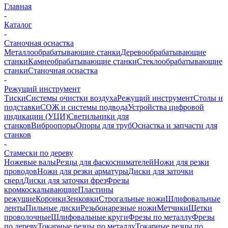
Главная
-
Каталог
-
Станочная оснастка
Металлообрабатывающие станки
Деревообрабатывающие
станки
Камнеобрабатывающие станки
Стеклообрабатывающие
станки
Станочная оснастка
-
Режущий инструмент
Тиски
Системы очистки воздуха
Режущий инструмент
Столы и
подставки
СОЖ и системы подвода
Устройства цифровой
индикации (УЦИ)
Светильники для
станков
Виброопоры
Опоры для труб
Оснастка и запчасти для
станков
-
Стамески по дереву
Ножевые валы
Резцы для фаскоснимателей
Ножи для резки
проводов
Ножи для резки арматуры
Диски для заточки
сверл
Диски для заточки фрез
Фрезы
кромкоскалывающие
Пластины
режущие
Коронки
Зенковки
Строгальные ножи
Шлифовальные
ленты
Пильные диски
Резьбонарезные ножи
Метчики
Щетки
проволочные
Шлифовальные круги
Фрезы по металлу
Фрезы
по дереву
Токарные резцы по металлу
Токарные резцы по