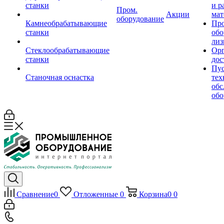
станки
и р
Пром.
Акции
мат
оборудование
Камнеобрабатывающие
Пр
станки
обо
лиз
Стеклообрабатывающие
Орг
станки
дос
Пус
Станочная оснастка
тех
обс
обо
Сравнение
0
Отложенные
0
Корзина
0
0