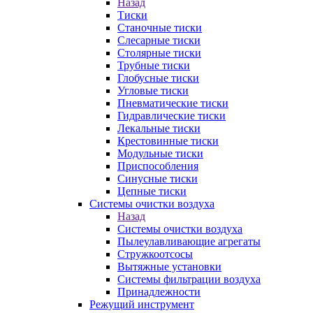
Назад
Тиски
Станочные тиски
Слесарные тиски
Столярные тиски
Трубные тиски
Глобусные тиски
Угловые тиски
Пневматические тиски
Гидравлические тиски
Лекальные тиски
Крестовинные тиски
Модульные тиски
Приспособления
Синусные тиски
Цепные тиски
Системы очистки воздуха
Назад
Системы очистки воздуха
Пылеулавливающие агрегаты
Стружкоотсосы
Вытяжные установки
Системы фильтрации воздуха
Принадлежности
Режущий инструмент