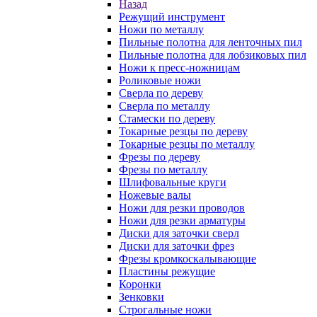
Назад
Режущий инструмент
Ножи по металлу
Пильные полотна для ленточных пил
Пильные полотна для лобзиковых пил
Ножи к пресс-ножницам
Роликовые ножи
Сверла по дереву
Сверла по металлу
Стамески по дереву
Токарные резцы по дереву
Токарные резцы по металлу
Фрезы по дереву
Фрезы по металлу
Шлифовальные круги
Ножевые валы
Ножи для резки проводов
Ножи для резки арматуры
Диски для заточки сверл
Диски для заточки фрез
Фрезы кромкоскалывающие
Пластины режущие
Коронки
Зенковки
Строгальные ножи