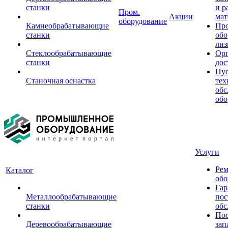
станки
и р
Пром.
Акции
мат
оборудование
Камнеобрабатывающие
Пр
станки
обо
лиз
Стеклообрабатывающие
Орг
станки
дос
Пус
Станочная оснастка
тех
обс
обо
Услуги
Рем
Каталог
обо
Гар
Металлообрабатывающие
пос
станки
обс
Пос
Деревообрабатывающие
зап