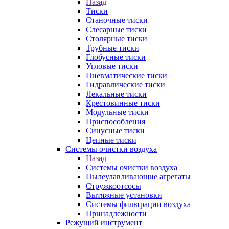
Назад
Тиски
Станочные тиски
Слесарные тиски
Столярные тиски
Трубные тиски
Глобусные тиски
Угловые тиски
Пневматические тиски
Гидравлические тиски
Лекальные тиски
Крестовинные тиски
Модульные тиски
Приспособления
Синусные тиски
Цепные тиски
Системы очистки воздуха
Назад
Системы очистки воздуха
Пылеулавливающие агрегаты
Стружкоотсосы
Вытяжные установки
Системы фильтрации воздуха
Принадлежности
Режущий инструмент