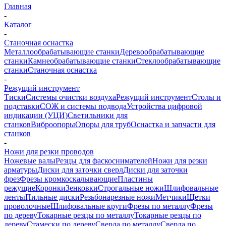
Главная
-
Каталог
-
Станочная оснастка
Металлообрабатывающие станки
Деревообрабатывающие
станки
Камнеобрабатывающие станки
Стеклообрабатывающие
станки
Станочная оснастка
-
Режущий инструмент
Тиски
Системы очистки воздуха
Режущий инструмент
Столы и
подставки
СОЖ и системы подвода
Устройства цифровой
индикации (УЦИ)
Светильники для
станков
Виброопоры
Опоры для труб
Оснастка и запчасти для
станков
-
Ножи для резки проводов
Ножевые валы
Резцы для фаскоснимателей
Ножи для резки
арматуры
Диски для заточки сверл
Диски для заточки
фрез
Фрезы кромкоскалывающие
Пластины
режущие
Коронки
Зенковки
Строгальные ножи
Шлифовальные
ленты
Пильные диски
Резьбонарезные ножи
Метчики
Щетки
проволочные
Шлифовальные круги
Фрезы по металлу
Фрезы
по дереву
Токарные резцы по металлу
Токарные резцы по
дереву
Стамески по дереву
Сверла по металлу
Сверла по