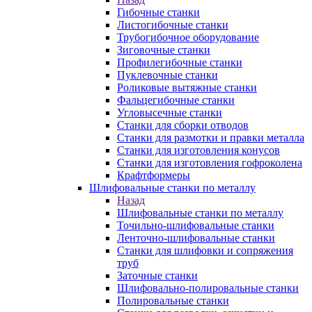
Гибочные станки
Листогибочные станки
Трубогибочное оборудование
Зиговочные станки
Профилегибочные станки
Пуклевочные станки
Роликовые вытяжные станки
Фальцегибочные станки
Угловысечные станки
Станки для сборки отводов
Станки для размотки и правки металла
Станки для изготовления конусов
Станки для изготовления гофроколена
Крафтформеры
Шлифовальные станки по металлу
Назад
Шлифовальные станки по металлу
Точильно-шлифовальные станки
Ленточно-шлифовальные станки
Станки для шлифовки и сопряжения
труб
Заточные станки
Шлифовально-полировальные станки
Полировальные станки