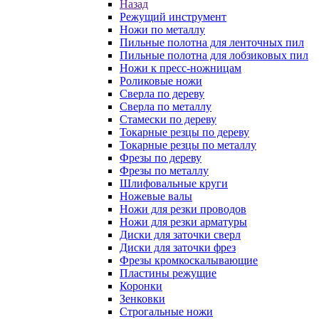
Назад
Режущий инструмент
Ножи по металлу
Пильные полотна для ленточных пил
Пильные полотна для лобзиковых пил
Ножи к пресс-ножницам
Роликовые ножи
Сверла по дереву
Сверла по металлу
Стамески по дереву
Токарные резцы по дереву
Токарные резцы по металлу
Фрезы по дереву
Фрезы по металлу
Шлифовальные круги
Ножевые валы
Ножи для резки проводов
Ножи для резки арматуры
Диски для заточки сверл
Диски для заточки фрез
Фрезы кромкоскалывающие
Пластины режущие
Коронки
Зенковки
Строгальные ножи