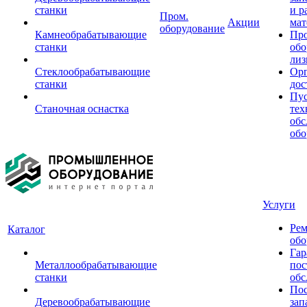
станки
и р
Пром.
Акции
мат
оборудование
Камнеобрабатывающие
Пр
станки
обо
лиз
Стеклообрабатывающие
Орг
станки
дос
Пус
Станочная оснастка
тех
обс
обо
Услуги
Рем
Каталог
обо
Гар
Металлообрабатывающие
пос
станки
обс
Пос
Деревообрабатывающие
зап