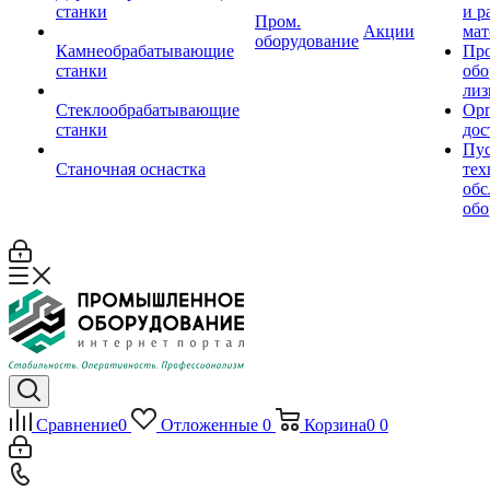
станки
и р
Пром.
Акции
мат
оборудование
Камнеобрабатывающие
Пр
станки
обо
лиз
Стеклообрабатывающие
Орг
станки
дос
Пус
Станочная оснастка
тех
обс
обо
Сравнение
0
Отложенные
0
Корзина
0
0