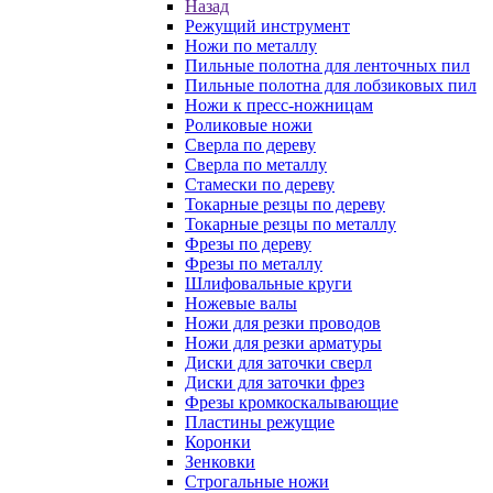
Назад
Режущий инструмент
Ножи по металлу
Пильные полотна для ленточных пил
Пильные полотна для лобзиковых пил
Ножи к пресс-ножницам
Роликовые ножи
Сверла по дереву
Сверла по металлу
Стамески по дереву
Токарные резцы по дереву
Токарные резцы по металлу
Фрезы по дереву
Фрезы по металлу
Шлифовальные круги
Ножевые валы
Ножи для резки проводов
Ножи для резки арматуры
Диски для заточки сверл
Диски для заточки фрез
Фрезы кромкоскалывающие
Пластины режущие
Коронки
Зенковки
Строгальные ножи