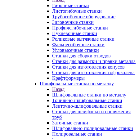
Гибочные станки
Листогибочные станки
Трубогибочное оборудование
Зиговочные станки
Профилегибочные станки
Пуклевочные станки
Роликовые вытяжные станки
Фальцегибочные станки
Угловысечные станки
Станки для сборки отводов
Станки для размотки и правки металла
Станки для изготовления конусов
Станки для изготовления гофроколена
Крафтформеры
Шлифовальные станки по металлу
Назад
Шлифовальные станки по металлу
Точильно-шлифовальные станки
Ленточно-шлифовальные станки
Станки для шлифовки и сопряжения
труб
Заточные станки
Шлифовально-полировальные станки
Полировальные станки