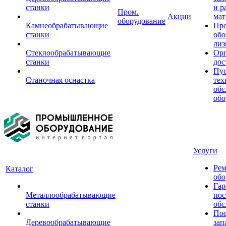
станки
и р
Пром.
Акции
мат
оборудование
Камнеобрабатывающие
Пр
станки
обо
лиз
Стеклообрабатывающие
Орг
станки
дос
Пус
Станочная оснастка
тех
обс
обо
Услуги
Рем
Каталог
обо
Гар
Металлообрабатывающие
пос
станки
обс
Пос
Деревообрабатывающие
зап