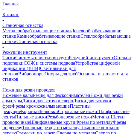
Главная
-
Каталог
-
Станочная оснастка
Металлообрабатывающие станки
Деревообрабатывающие
станки
Камнеобрабатывающие станки
Стеклообрабатывающие
станки
Станочная оснастка
-
Режущий инструмент
Тиски
Системы очистки воздуха
Режущий инструмент
Столы и
подставки
СОЖ и системы подвода
Устройства цифровой
индикации (УЦИ)
Светильники для
станков
Виброопоры
Опоры для труб
Оснастка и запчасти для
станков
-
Ножи для резки проводов
Ножевые валы
Резцы для фаскоснимателей
Ножи для резки
арматуры
Диски для заточки сверл
Диски для заточки
фрез
Фрезы кромкоскалывающие
Пластины
режущие
Коронки
Зенковки
Строгальные ножи
Шлифовальные
ленты
Пильные диски
Резьбонарезные ножи
Метчики
Щетки
проволочные
Шлифовальные круги
Фрезы по металлу
Фрезы
по дереву
Токарные резцы по металлу
Токарные резцы по
дереву
Стамески по дереву
Сверла по металлу
Сверла по