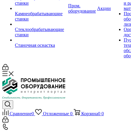
станки
и р
Пром.
Акции
мат
оборудование
Камнеобрабатывающие
Пр
станки
обо
лиз
Стеклообрабатывающие
Орг
станки
дос
Пус
Станочная оснастка
тех
обс
обо
Сравнение
0
Отложенные
0
Корзина
0
0