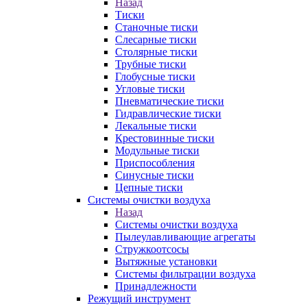
Назад
Тиски
Станочные тиски
Слесарные тиски
Столярные тиски
Трубные тиски
Глобусные тиски
Угловые тиски
Пневматические тиски
Гидравлические тиски
Лекальные тиски
Крестовинные тиски
Модульные тиски
Приспособления
Синусные тиски
Цепные тиски
Системы очистки воздуха
Назад
Системы очистки воздуха
Пылеулавливающие агрегаты
Стружкоотсосы
Вытяжные установки
Системы фильтрации воздуха
Принадлежности
Режущий инструмент