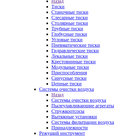
Назад
Тиски
Станочные тиски
Слесарные тиски
Столярные тиски
Трубные тиски
Глобусные тиски
Угловые тиски
Пневматические тиски
Гидравлические тиски
Лекальные тиски
Крестовинные тиски
Модульные тиски
Приспособления
Синусные тиски
Цепные тиски
Системы очистки воздуха
Назад
Системы очистки воздуха
Пылеулавливающие агрегаты
Стружкоотсосы
Вытяжные установки
Системы фильтрации воздуха
Принадлежности
Режущий инструмент