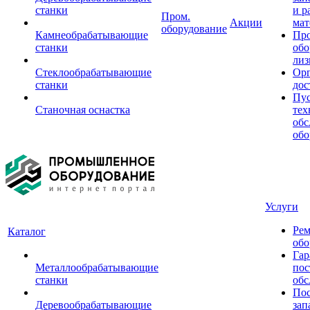
станки
и р
Пром.
Акции
мат
оборудование
Камнеобрабатывающие
Пр
станки
обо
лиз
Стеклообрабатывающие
Орг
станки
дос
Пус
Станочная оснастка
тех
обс
обо
Услуги
Рем
Каталог
обо
Гар
Металлообрабатывающие
пос
станки
обс
Пос
Деревообрабатывающие
зап