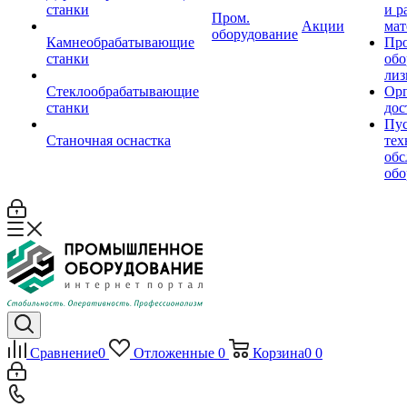
станки
и р
Пром.
Акции
мат
оборудование
Камнеобрабатывающие
Пр
станки
обо
лиз
Стеклообрабатывающие
Орг
станки
дос
Пус
Станочная оснастка
тех
обс
обо
Сравнение
0
Отложенные
0
Корзина
0
0