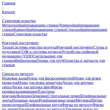
Главная
-
Каталог
-
Станочная оснастка
Металлообрабатывающие станки
Деревообрабатывающие
станки
Камнеобрабатывающие станки
Стеклообрабатывающие
станки
Станочная оснастка
-
Режущий инструмент
Тиски
Системы очистки воздуха
Режущий инструмент
Столы и
подставки
СОЖ и системы подвода
Устройства цифровой
индикации (УЦИ)
Светильники для
станков
Виброопоры
Опоры для труб
Оснастка и запчасти для
станков
-
Сверла по металлу
Ножевые валы
Резцы для фаскоснимателей
Ножи для резки
проводов
Ножи для резки арматуры
Диски для заточки
сверл
Диски для заточки фрез
Фрезы
кромкоскалывающие
Пластины
режущие
Коронки
Зенковки
Строгальные ножи
Шлифовальные
ленты
Пильные диски
Резьбонарезные ножи
Метчики
Щетки
проволочные
Шлифовальные круги
Фрезы по металлу
Фрезы
по дереву
Токарные резцы по металлу
Токарные резцы по