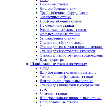
Гибочные станки
Листогибочные станки
Трубогибочное оборудование
Зиговочные станки
Профилегибочные станки
Пуклевочные станки
Роликовые вытяжные станки
Фальцегибочные станки
Угловысечные станки
Станки для сборки отводов
Станки для размотки и правки металла
Станки для изготовления конусов
Станки для изготовления гофроколена
Крафтформеры
Шлифовальные станки по металлу
Назад
Шлифовальные станки по металлу
Точильно-шлифовальные станки
Ленточно-шлифовальные станки
Станки для шлифовки и сопряжения
труб
Заточные станки
Шлифовально-полировальные станки
Полировальные станки