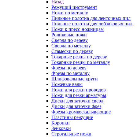
Назад
Режущий инструмент
Ножи по металлу
Пильные полотна для ленточных пил
Пильные полотна для лобзиковых пил
Ножи к пресс-ножницам
Роликовые ножи
Сверла по дереву
Сверла по металлу
Стамески по дереву
Токарные резцы по дереву
Токарные резцы по металлу
Фрезы по дереву
Фрезы по металлу
Шлифовальные круги
Ножевые валы
Ножи для резки проводов
Ножи для резки арматуры
Диски для заточки сверл
Диски для заточки фрез
Фрезы кромкоскалывающие
Пластины режущие
Коронки
Зенковки
Строгальные ножи