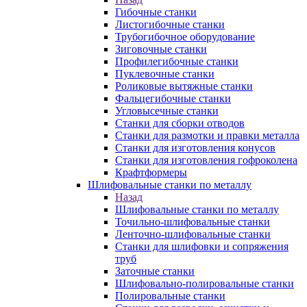
Гибочные станки
Листогибочные станки
Трубогибочное оборудование
Зиговочные станки
Профилегибочные станки
Пуклевочные станки
Роликовые вытяжные станки
Фальцегибочные станки
Угловысечные станки
Станки для сборки отводов
Станки для размотки и правки металла
Станки для изготовления конусов
Станки для изготовления гофроколена
Крафтформеры
Шлифовальные станки по металлу
Назад
Шлифовальные станки по металлу
Точильно-шлифовальные станки
Ленточно-шлифовальные станки
Станки для шлифовки и сопряжения
труб
Заточные станки
Шлифовально-полировальные станки
Полировальные станки