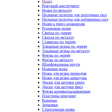
Назад
Режущий инструмент
Ножи по металлу
Пильные полотна для ленточных пил
Пильные полотна для лобзиковых пил
Ножи к пресс-ножницам
Роликовые ножи
Сверла по дереву
Сверла по металлу
Стамески по дереву
Токарные резцы по дереву
Токарные резцы по металлу
Фрезы по дереву
Фрезы по металлу
Шлифовальные круги
Ножевые валы
Ножи для резки проводов
Ножи для резки арматуры
Диски для заточки сверл
Диски для заточки фрез
Фрезы кромкоскалывающие
Пластины режущие
Коронки
Зенковки
Строгальные ножи