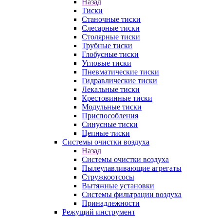
Назад
Тиски
Станочные тиски
Слесарные тиски
Столярные тиски
Трубные тиски
Глобусные тиски
Угловые тиски
Пневматические тиски
Гидравлические тиски
Лекальные тиски
Крестовинные тиски
Модульные тиски
Приспособления
Синусные тиски
Цепные тиски
Системы очистки воздуха
Назад
Системы очистки воздуха
Пылеулавливающие агрегаты
Стружкоотсосы
Вытяжные установки
Системы фильтрации воздуха
Принадлежности
Режущий инструмент