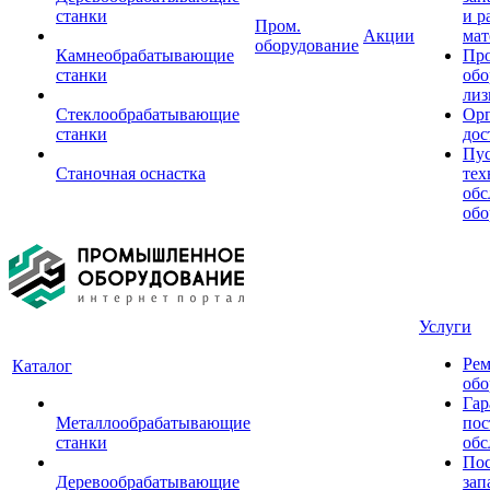
станки
и р
Пром.
Акции
мат
оборудование
Камнеобрабатывающие
Пр
станки
обо
лиз
Стеклообрабатывающие
Орг
станки
дос
Пус
Станочная оснастка
тех
обс
обо
Услуги
Рем
Каталог
обо
Гар
Металлообрабатывающие
пос
станки
обс
Пос
Деревообрабатывающие
зап