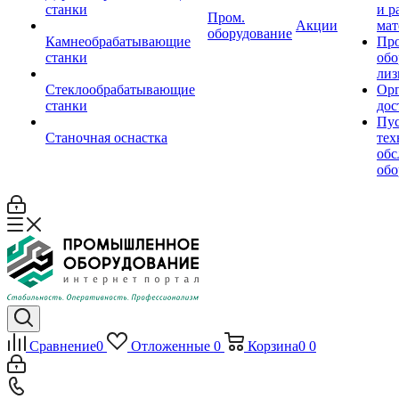
станки
и р
Пром.
Акции
мат
оборудование
Камнеобрабатывающие
Пр
станки
обо
лиз
Стеклообрабатывающие
Орг
станки
дос
Пус
Станочная оснастка
тех
обс
обо
Сравнение
0
Отложенные
0
Корзина
0
0