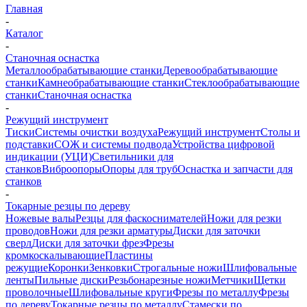
Главная
-
Каталог
-
Станочная оснастка
Металлообрабатывающие станки
Деревообрабатывающие
станки
Камнеобрабатывающие станки
Стеклообрабатывающие
станки
Станочная оснастка
-
Режущий инструмент
Тиски
Системы очистки воздуха
Режущий инструмент
Столы и
подставки
СОЖ и системы подвода
Устройства цифровой
индикации (УЦИ)
Светильники для
станков
Виброопоры
Опоры для труб
Оснастка и запчасти для
станков
-
Токарные резцы по дереву
Ножевые валы
Резцы для фаскоснимателей
Ножи для резки
проводов
Ножи для резки арматуры
Диски для заточки
сверл
Диски для заточки фрез
Фрезы
кромкоскалывающие
Пластины
режущие
Коронки
Зенковки
Строгальные ножи
Шлифовальные
ленты
Пильные диски
Резьбонарезные ножи
Метчики
Щетки
проволочные
Шлифовальные круги
Фрезы по металлу
Фрезы
по дереву
Токарные резцы по металлу
Стамески по