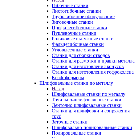
Гибочные станки
Листогибочные станки
Трубогибочное оборудование
Зиговочные станки
Профилегибочные станки
Пуклевочные станки
Роликовые вытяжные станки
Фальцегибочные станки
Угловысечные станки
Станки для сборки отводов
Станки для размотки и правки металла
Станки для изготовления конусов
Станки для изготовления гофроколена
Крафтформеры
Шлифовальные станки по металлу
Назад
Шлифовальные станки по металлу
Точильно-шлифовальные станки
Ленточно-шлифовальные станки
Станки для шлифовки и сопряжения
труб
Заточные станки
Шлифовально-полировальные станки
Полировальные станки