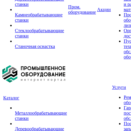
станки
и р
Пром.
Акции
мат
оборудование
Камнеобрабатывающие
Пр
станки
обо
лиз
Стеклообрабатывающие
Орг
станки
дос
Пус
Станочная оснастка
тех
обс
обо
Услуги
Рем
Каталог
обо
Гар
Металлообрабатывающие
пос
станки
обс
Пос
Деревообрабатывающие
зап