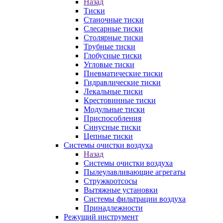
Назад
Тиски
Станочные тиски
Слесарные тиски
Столярные тиски
Трубные тиски
Глобусные тиски
Угловые тиски
Пневматические тиски
Гидравлические тиски
Лекальные тиски
Крестовинные тиски
Модульные тиски
Приспособления
Синусные тиски
Цепные тиски
Системы очистки воздуха
Назад
Системы очистки воздуха
Пылеулавливающие агрегаты
Стружкоотсосы
Вытяжные установки
Системы фильтрации воздуха
Принадлежности
Режущий инструмент