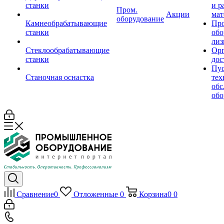
станки
и р
Пром.
Акции
мат
оборудование
Камнеобрабатывающие
Пр
станки
обо
лиз
Стеклообрабатывающие
Орг
станки
дос
Пус
Станочная оснастка
тех
обс
обо
Сравнение
0
Отложенные
0
Корзина
0
0