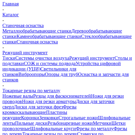
Главная
-
Каталог
-
Станочная оснастка
Металлообрабатывающие станки
Деревообрабатывающие
станки
Камнеобрабатывающие станки
Стеклообрабатывающие
станки
Станочная оснастка
-
Режущий инструмент
Тиски
Системы очистки воздуха
Режущий инструмент
Столы и
подставки
СОЖ и системы подвода
Устройства цифровой
индикации (УЦИ)
Светильники для
станков
Виброопоры
Опоры для труб
Оснастка и запчасти для
станков
-
Токарные резцы по металлу
Ножевые валы
Резцы для фаскоснимателей
Ножи для резки
проводов
Ножи для резки арматуры
Диски для заточки
сверл
Диски для заточки фрез
Фрезы
кромкоскалывающие
Пластины
режущие
Коронки
Зенковки
Строгальные ножи
Шлифовальные
ленты
Пильные диски
Резьбонарезные ножи
Метчики
Щетки
проволочные
Шлифовальные круги
Фрезы по металлу
Фрезы
по дереву
Токарные резцы по дереву
Стамески по