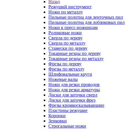
Назад
Режущий инструмент
Ножи по металлу
Пильные полотна для ленточных пил
Пильные полотна для лобзиковых пил
Ножи к пресс-ножницам
Роликовые ножи
Сверла по дереву
Сверла по металлу
Стамески по дереву
Токарные резцы по дереву
Токарные резцы по металлу
Фрезы по дереву
Фрезы по металлу
Шлифовальные круги
Ножевые валы
Ножи для резки проводов
Ножи для резки арматуры
Диски для заточки сверл
Диски для заточки фрез
Фрезы кромкоскалывающие
Пластины режущие
Коронки
Зенковки
Строгальные ножи