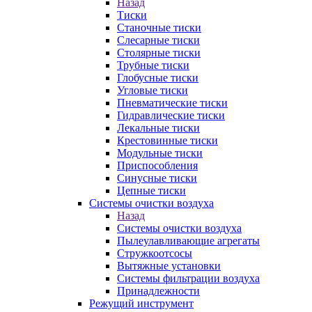
Назад
Тиски
Станочные тиски
Слесарные тиски
Столярные тиски
Трубные тиски
Глобусные тиски
Угловые тиски
Пневматические тиски
Гидравлические тиски
Лекальные тиски
Крестовинные тиски
Модульные тиски
Приспособления
Синусные тиски
Цепные тиски
Системы очистки воздуха
Назад
Системы очистки воздуха
Пылеулавливающие агрегаты
Стружкоотсосы
Вытяжные установки
Системы фильтрации воздуха
Принадлежности
Режущий инструмент