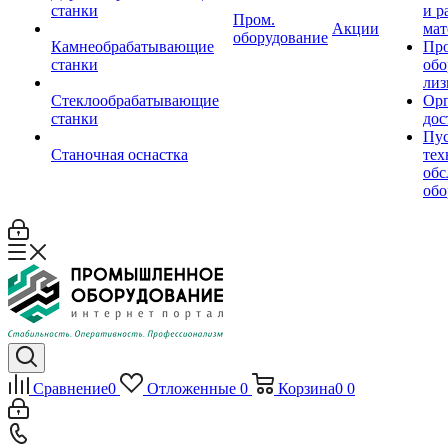
станки
и р
Пром.
Акции
мат
оборудование
Камнеобрабатывающие
Пр
станки
обо
лиз
Стеклообрабатывающие
Орг
станки
дос
Пус
Станочная оснастка
тех
обс
обо
Сравнение
0
Отложенные
0
Корзина
0
0