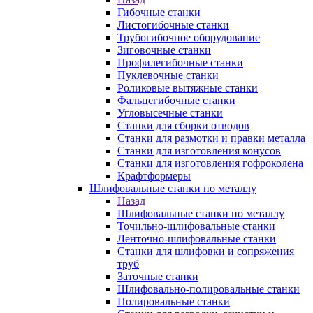
Гибочные станки
Листогибочные станки
Трубогибочное оборудование
Зиговочные станки
Профилегибочные станки
Пуклевочные станки
Роликовые вытяжные станки
Фальцегибочные станки
Угловысечные станки
Станки для сборки отводов
Станки для размотки и правки металла
Станки для изготовления конусов
Станки для изготовления гофроколена
Крафтформеры
Шлифовальные станки по металлу
Назад
Шлифовальные станки по металлу
Точильно-шлифовальные станки
Ленточно-шлифовальные станки
Станки для шлифовки и сопряжения
труб
Заточные станки
Шлифовально-полировальные станки
Полировальные станки