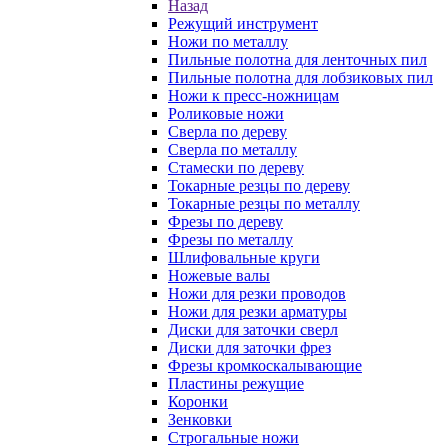
Назад
Режущий инструмент
Ножи по металлу
Пильные полотна для ленточных пил
Пильные полотна для лобзиковых пил
Ножи к пресс-ножницам
Роликовые ножи
Сверла по дереву
Сверла по металлу
Стамески по дереву
Токарные резцы по дереву
Токарные резцы по металлу
Фрезы по дереву
Фрезы по металлу
Шлифовальные круги
Ножевые валы
Ножи для резки проводов
Ножи для резки арматуры
Диски для заточки сверл
Диски для заточки фрез
Фрезы кромкоскалывающие
Пластины режущие
Коронки
Зенковки
Строгальные ножи