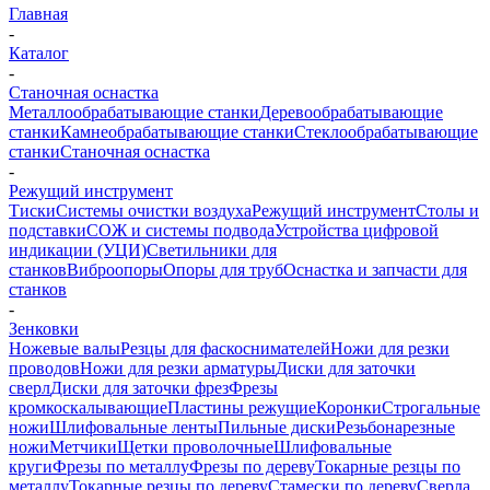
Главная
-
Каталог
-
Станочная оснастка
Металлообрабатывающие станки
Деревообрабатывающие
станки
Камнеобрабатывающие станки
Стеклообрабатывающие
станки
Станочная оснастка
-
Режущий инструмент
Тиски
Системы очистки воздуха
Режущий инструмент
Столы и
подставки
СОЖ и системы подвода
Устройства цифровой
индикации (УЦИ)
Светильники для
станков
Виброопоры
Опоры для труб
Оснастка и запчасти для
станков
-
Зенковки
Ножевые валы
Резцы для фаскоснимателей
Ножи для резки
проводов
Ножи для резки арматуры
Диски для заточки
сверл
Диски для заточки фрез
Фрезы
кромкоскалывающие
Пластины режущие
Коронки
Строгальные
ножи
Шлифовальные ленты
Пильные диски
Резьбонарезные
ножи
Метчики
Щетки проволочные
Шлифовальные
круги
Фрезы по металлу
Фрезы по дереву
Токарные резцы по
металлу
Токарные резцы по дереву
Стамески по дереву
Сверла