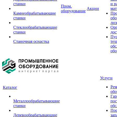
станки
и р
Пром.
Акции
мат
оборудование
Камнеобрабатывающие
Пр
станки
обо
лиз
Стеклообрабатывающие
Орг
станки
дос
Пус
Станочная оснастка
тех
обс
обо
Услуги
Рем
Каталог
обо
Гар
Металлообрабатывающие
пос
станки
обс
Пос
Деревообрабатывающие
зап