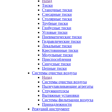
Назад
Тиски
Станочные тиски
Слесарные тиски
Столярные тиски
Трубные тиски
Глобусные тиски
Угловые тиски
Пневматические тиски
Гидравлические тиски
Лекальные тиски
Крестовинные тиски
Модульные тиски
Приспособления
Синусные тиски
Цепные тиски
Системы очистки воздуха
Назад
Системы очистки воздуха
Пылеулавливающие агрегаты
Стружкоотсосы
Вытяжные установки
Системы фильтрации воздуха
Принадлежности
Режущий инструмент