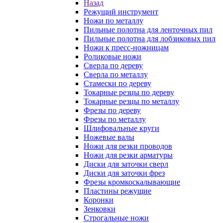
Назад
Режущий инструмент
Ножи по металлу
Пильные полотна для ленточных пил
Пильные полотна для лобзиковых пил
Ножи к пресс-ножницам
Роликовые ножи
Сверла по дереву
Сверла по металлу
Стамески по дереву
Токарные резцы по дереву
Токарные резцы по металлу
Фрезы по дереву
Фрезы по металлу
Шлифовальные круги
Ножевые валы
Ножи для резки проводов
Ножи для резки арматуры
Диски для заточки сверл
Диски для заточки фрез
Фрезы кромкоскалывающие
Пластины режущие
Коронки
Зенковки
Строгальные ножи