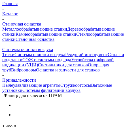
Главная
-
Каталог
-
Станочная оснастка
Металлообрабатывающие станки
Деревообрабатывающие
станки
Камнеобрабатывающие станки
Стеклообрабатывающие
станки
Станочная оснастка
-
Системы очистки воздуха
Тиски
Системы очистки воздуха
Режущий инструмент
Столы и
подставки
СОЖ и системы подвода
Устройства цифровой
индикации (УЦИ)
Светильники для станков
Опоры для
труб
Виброопоры
Оснастка и запчасти для станков
-
Принадлежности
Пылеулавливающие агрегаты
Стружкоотсосы
Вытяжные
установки
Системы фильтрации воздуха
-
Фильтр для пылесосов ПУАМ
1 400
₽