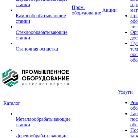
станки
и р
Пром.
Акции
мат
оборудование
Камнеобрабатывающие
Пр
станки
обо
лиз
Стеклообрабатывающие
Орг
станки
дос
Пус
Станочная оснастка
тех
обс
обо
Услуги
Рем
Каталог
обо
Гар
Металлообрабатывающие
пос
станки
обс
Пос
Деревообрабатывающие
зап