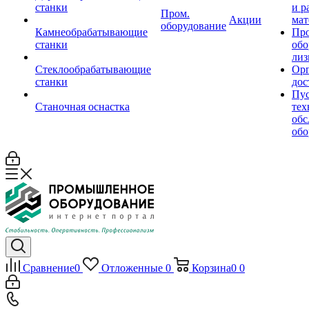
станки
и р
Пром.
Акции
мат
оборудование
Камнеобрабатывающие
Пр
станки
обо
лиз
Стеклообрабатывающие
Орг
станки
дос
Пус
Станочная оснастка
тех
обс
обо
Сравнение
0
Отложенные
0
Корзина
0
0