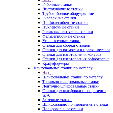
Гибочные станки
Листогибочные станки
Трубогибочное оборудование
Зиговочные станки
Профилегибочные станки
Пуклевочные станки
Роликовые вытяжные станки
Фальцегибочные станки
Угловысечные станки
Станки для сборки отводов
Станки для размотки и правки металла
Станки для изготовления конусов
Станки для изготовления гофроколена
Крафтформеры
Шлифовальные станки по металлу
Назад
Шлифовальные станки по металлу
Точильно-шлифовальные станки
Ленточно-шлифовальные станки
Станки для шлифовки и сопряжения
труб
Заточные станки
Шлифовально-полировальные станки
Полировальные станки