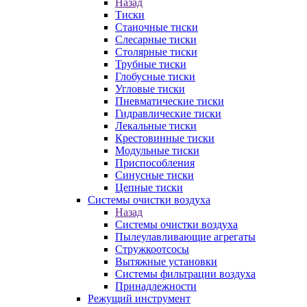
Назад
Тиски
Станочные тиски
Слесарные тиски
Столярные тиски
Трубные тиски
Глобусные тиски
Угловые тиски
Пневматические тиски
Гидравлические тиски
Лекальные тиски
Крестовинные тиски
Модульные тиски
Приспособления
Синусные тиски
Цепные тиски
Системы очистки воздуха
Назад
Системы очистки воздуха
Пылеулавливающие агрегаты
Стружкоотсосы
Вытяжные установки
Системы фильтрации воздуха
Принадлежности
Режущий инструмент