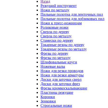
Назад
Режущий инструмент
Ножи по металлу
Пильные полотна для ленточных пил
Пильные полотна для лобзиковых пил
Ножи к пресс-ножницам
Роликовые ножи
Сверла по дереву
Сверла по металлу
Стамески по дереву
Токарные резцы по дереву
Токарные резцы по металлу
Фрезы по дереву
Фрезы по металлу
Шлифовальные круги
Ножевые валы
Ножи для резки проводов
Ножи для резки арматуры
Диски для заточки сверл
Диски для заточки фрез
Фрезы кромкоскалывающие
Пластины режущие
Коронки
Зенковки
Строгальные ножи