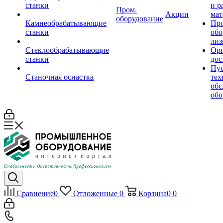
станки
и р
Пром.
Акции
мат
оборудование
Камнеобрабатывающие
Пр
станки
обо
лиз
Стеклообрабатывающие
Орг
станки
дос
Пус
Станочная оснастка
тех
обс
обо
Сравнение
0
Отложенные
0
Корзина
0
0