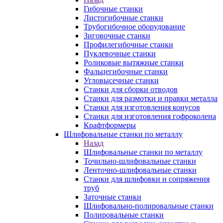
Гибочные станки
Листогибочные станки
Трубогибочное оборудование
Зиговочные станки
Профилегибочные станки
Пуклевочные станки
Роликовые вытяжные станки
Фальцегибочные станки
Угловысечные станки
Станки для сборки отводов
Станки для размотки и правки металла
Станки для изготовления конусов
Станки для изготовления гофроколена
Крафтформеры
Шлифовальные станки по металлу
Назад
Шлифовальные станки по металлу
Точильно-шлифовальные станки
Ленточно-шлифовальные станки
Станки для шлифовки и сопряжения
труб
Заточные станки
Шлифовально-полировальные станки
Полировальные станки