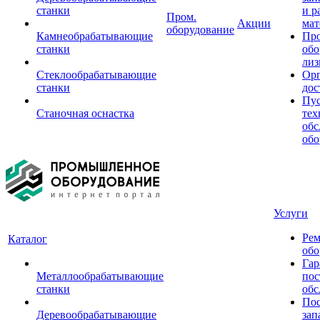
станки
и р
Пром.
Акции
мат
оборудование
Камнеобрабатывающие
Пр
станки
обо
лиз
Стеклообрабатывающие
Орг
станки
дос
Пус
Станочная оснастка
тех
обс
обо
Услуги
Рем
Каталог
обо
Гар
Металлообрабатывающие
пос
станки
обс
Пос
Деревообрабатывающие
зап