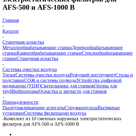
AFS-500 и AFS-1000 B
Главная
-
Каталог
-
Станочная оснастка
Металлообрабатывающие станки
Деревообрабатывающие
станки
Камнеобрабатывающие станки
Стеклообрабатывающие
станки
Станочная оснастка
-
Системы очистки воздуха
Тиски
Системы очистки воздуха
Режущий инструмент
Столы и
подставки
СОЖ и системы подвода
Устройства цифровой
индикации (УЦИ)
Светильники для станков
Опоры для
труб
Виброопоры
Оснастка и запчасти для станков
-
Принадлежности
Пылеулавливающие агрегаты
Стружкоотсосы
Вытяжные
установки
Системы фильтрации воздуха
-
Комплект из 10 сменных наружных электростатических
фильтров для AFS-500 и AFS-1000 B