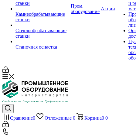
станки
и р
Пром.
Акции
мат
оборудование
Камнеобрабатывающие
Пр
станки
обо
лиз
Стеклообрабатывающие
Орг
станки
дос
Пус
Станочная оснастка
тех
обс
обо
Сравнение
0
Отложенные
0
Корзина
0
0