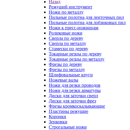
Назад
Режущий инструмент
Ножи по металлу
Пильные полотна для ленточных пил
Пильные полотна для лобзиковых пил
Ножи к пресс-ножницам
Роликовые ножи
Сверла по дереву
Сверла по металлу
Стамески по дереву
Токарные резцы по дереву
Токарные резцы по металлу
Фрезы по дереву
Фрезы по металлу
Шлифовальные круги
Ножевые валы
Ножи для резки проводов
Ножи для резки арматуры
Диски для заточки сверл
Диски для заточки фрез
Фрезы кромкоскалывающие
Пластины режущие
Коронки
Зенковки
Строгальные ножи