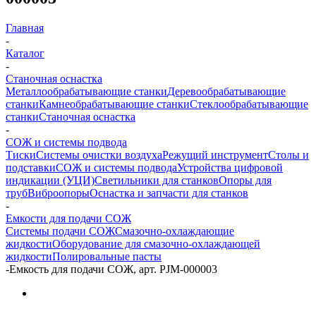
Главная
-
Каталог
-
Станочная оснастка
Металлообрабатывающие станки
Деревообрабатывающие
станки
Камнеобрабатывающие станки
Стеклообрабатывающие
станки
Станочная оснастка
-
СОЖ и системы подвода
Тиски
Системы очистки воздуха
Режущий инструмент
Столы и
подставки
СОЖ и системы подвода
Устройства цифровой
индикации (УЦИ)
Светильники для станков
Опоры для
труб
Виброопоры
Оснастка и запчасти для станков
-
Емкости для подачи СОЖ
Системы подачи СОЖ
Смазочно-охлаждающие
жидкости
Оборудование для смазочно-охлаждающей
жидкости
Полировальные пасты
-
Емкость для подачи СОЖ, арт. PJM-000003