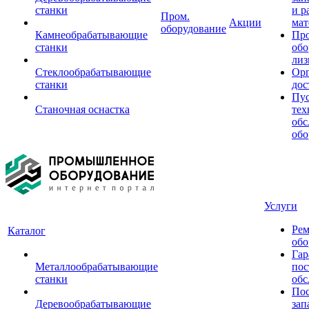
станки
и р
Пром.
Акции
мат
оборудование
Камнеобрабатывающие
Пр
станки
обо
лиз
Стеклообрабатывающие
Орг
станки
дос
Пус
Станочная оснастка
тех
обс
обо
Услуги
Рем
Каталог
обо
Гар
Металлообрабатывающие
пос
станки
обс
Пос
Деревообрабатывающие
зап