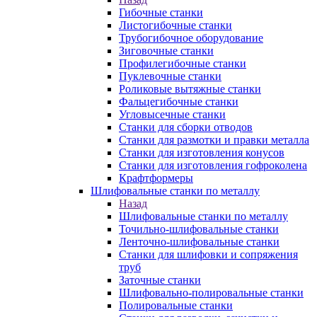
Гибочные станки
Листогибочные станки
Трубогибочное оборудование
Зиговочные станки
Профилегибочные станки
Пуклевочные станки
Роликовые вытяжные станки
Фальцегибочные станки
Угловысечные станки
Станки для сборки отводов
Станки для размотки и правки металла
Станки для изготовления конусов
Станки для изготовления гофроколена
Крафтформеры
Шлифовальные станки по металлу
Назад
Шлифовальные станки по металлу
Точильно-шлифовальные станки
Ленточно-шлифовальные станки
Станки для шлифовки и сопряжения
труб
Заточные станки
Шлифовально-полировальные станки
Полировальные станки