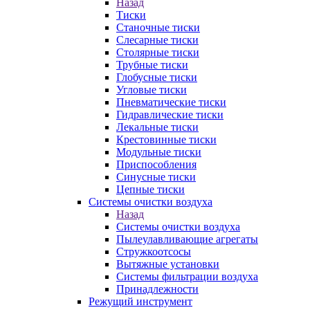
Назад
Тиски
Станочные тиски
Слесарные тиски
Столярные тиски
Трубные тиски
Глобусные тиски
Угловые тиски
Пневматические тиски
Гидравлические тиски
Лекальные тиски
Крестовинные тиски
Модульные тиски
Приспособления
Синусные тиски
Цепные тиски
Системы очистки воздуха
Назад
Системы очистки воздуха
Пылеулавливающие агрегаты
Стружкоотсосы
Вытяжные установки
Системы фильтрации воздуха
Принадлежности
Режущий инструмент