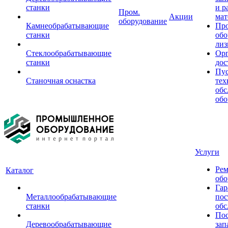
станки
и р
Пром.
Акции
мат
оборудование
Камнеобрабатывающие
Пр
станки
обо
лиз
Стеклообрабатывающие
Орг
станки
дос
Пус
Станочная оснастка
тех
обс
обо
Услуги
Рем
Каталог
обо
Гар
Металлообрабатывающие
пос
станки
обс
Пос
Деревообрабатывающие
зап