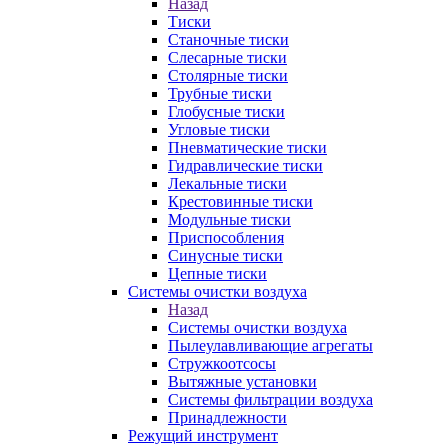
Назад
Тиски
Станочные тиски
Слесарные тиски
Столярные тиски
Трубные тиски
Глобусные тиски
Угловые тиски
Пневматические тиски
Гидравлические тиски
Лекальные тиски
Крестовинные тиски
Модульные тиски
Приспособления
Синусные тиски
Цепные тиски
Системы очистки воздуха
Назад
Системы очистки воздуха
Пылеулавливающие агрегаты
Стружкоотсосы
Вытяжные установки
Системы фильтрации воздуха
Принадлежности
Режущий инструмент