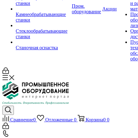
станки
и р
Пром.
Акции
мат
оборудование
Камнеобрабатывающие
Пр
станки
обо
лиз
Стеклообрабатывающие
Орг
станки
дос
Пус
Станочная оснастка
тех
обс
обо
Сравнение
0
Отложенные
0
Корзина
0
0