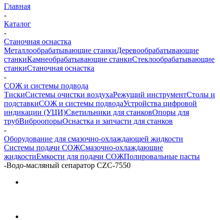
Главная
-
Каталог
-
Станочная оснастка
Металлообрабатывающие станки
Деревообрабатывающие
станки
Камнеобрабатывающие станки
Стеклообрабатывающие
станки
Станочная оснастка
-
СОЖ и системы подвода
Тиски
Системы очистки воздуха
Режущий инструмент
Столы и
подставки
СОЖ и системы подвода
Устройства цифровой
индикации (УЦИ)
Светильники для станков
Опоры для
труб
Виброопоры
Оснастка и запчасти для станков
-
Оборудование для смазочно-охлаждающей жидкости
Системы подачи СОЖ
Смазочно-охлаждающие
жидкости
Емкости для подачи СОЖ
Полировальные пасты
-
Водо-масляный сепаратор CZC-7550