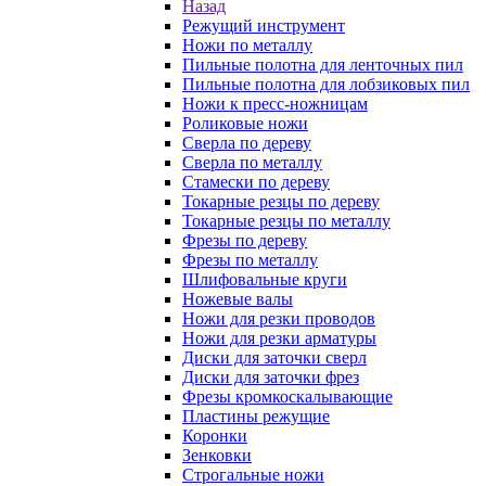
Назад
Режущий инструмент
Ножи по металлу
Пильные полотна для ленточных пил
Пильные полотна для лобзиковых пил
Ножи к пресс-ножницам
Роликовые ножи
Сверла по дереву
Сверла по металлу
Стамески по дереву
Токарные резцы по дереву
Токарные резцы по металлу
Фрезы по дереву
Фрезы по металлу
Шлифовальные круги
Ножевые валы
Ножи для резки проводов
Ножи для резки арматуры
Диски для заточки сверл
Диски для заточки фрез
Фрезы кромкоскалывающие
Пластины режущие
Коронки
Зенковки
Строгальные ножи