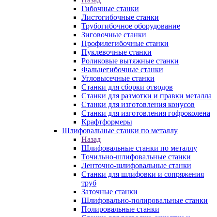
Гибочные станки
Листогибочные станки
Трубогибочное оборудование
Зиговочные станки
Профилегибочные станки
Пуклевочные станки
Роликовые вытяжные станки
Фальцегибочные станки
Угловысечные станки
Станки для сборки отводов
Станки для размотки и правки металла
Станки для изготовления конусов
Станки для изготовления гофроколена
Крафтформеры
Шлифовальные станки по металлу
Назад
Шлифовальные станки по металлу
Точильно-шлифовальные станки
Ленточно-шлифовальные станки
Станки для шлифовки и сопряжения
труб
Заточные станки
Шлифовально-полировальные станки
Полировальные станки