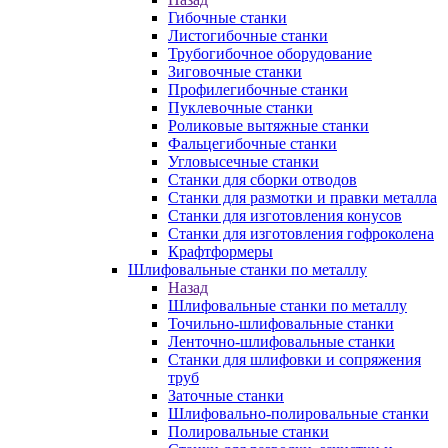
Гибочные станки
Листогибочные станки
Трубогибочное оборудование
Зиговочные станки
Профилегибочные станки
Пуклевочные станки
Роликовые вытяжные станки
Фальцегибочные станки
Угловысечные станки
Станки для сборки отводов
Станки для размотки и правки металла
Станки для изготовления конусов
Станки для изготовления гофроколена
Крафтформеры
Шлифовальные станки по металлу
Назад
Шлифовальные станки по металлу
Точильно-шлифовальные станки
Ленточно-шлифовальные станки
Станки для шлифовки и сопряжения
труб
Заточные станки
Шлифовально-полировальные станки
Полировальные станки