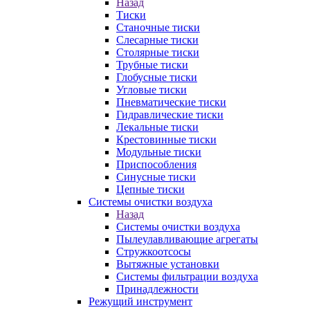
Назад
Тиски
Станочные тиски
Слесарные тиски
Столярные тиски
Трубные тиски
Глобусные тиски
Угловые тиски
Пневматические тиски
Гидравлические тиски
Лекальные тиски
Крестовинные тиски
Модульные тиски
Приспособления
Синусные тиски
Цепные тиски
Системы очистки воздуха
Назад
Системы очистки воздуха
Пылеулавливающие агрегаты
Стружкоотсосы
Вытяжные установки
Системы фильтрации воздуха
Принадлежности
Режущий инструмент