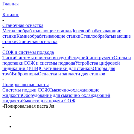
Главная
-
Каталог
-
Станочная оснастка
Металлообрабатывающие станки
Деревообрабатывающие
станки
Камнеобрабатывающие станки
Стеклообрабатывающие
станки
Станочная оснастка
-
СОЖ и системы подвода
Тиски
Системы очистки воздуха
Режущий инструмент
Столы и
подставки
СОЖ и системы подвода
Устройства цифровой
индикации (УЦИ)
Светильники для станков
Опоры для
труб
Виброопоры
Оснастка и запчасти для станков
-
Полировальные пасты
Системы подачи СОЖ
Смазочно-охлаждающие
жидкости
Оборудование для смазочно-охлаждающей
жидкости
Емкости для подачи СОЖ
-
Полировальная паста Jet