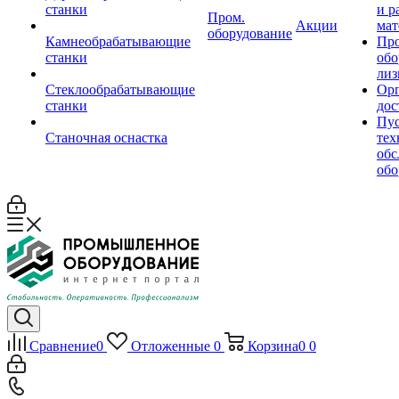
станки
и р
Пром.
Акции
мат
оборудование
Камнеобрабатывающие
Пр
станки
обо
лиз
Стеклообрабатывающие
Орг
станки
дос
Пус
Станочная оснастка
тех
обс
обо
Сравнение
0
Отложенные
0
Корзина
0
0