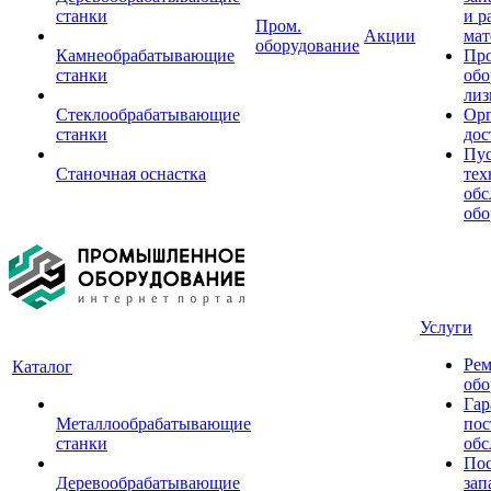
станки
и р
Пром.
Акции
мат
оборудование
Камнеобрабатывающие
Пр
станки
обо
лиз
Стеклообрабатывающие
Орг
станки
дос
Пус
Станочная оснастка
тех
обс
обо
Услуги
Рем
Каталог
обо
Гар
Металлообрабатывающие
пос
станки
обс
Пос
Деревообрабатывающие
зап