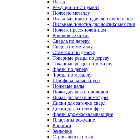
Назад
Режущий инструмент
Ножи по металлу
Пильные полотна для ленточных пил
Пильные полотна для лобзиковых пил
Ножи к пресс-ножницам
Роликовые ножи
Сверла по дереву
Сверла по металлу
Стамески по дереву
Токарные резцы по дереву
Токарные резцы по металлу
Фрезы по дереву
Фрезы по металлу
Шлифовальные круги
Ножевые валы
Ножи для резки проводов
Ножи для резки арматуры
Диски для заточки сверл
Диски для заточки фрез
Фрезы кромкоскалывающие
Пластины режущие
Коронки
Зенковки
Строгальные ножи