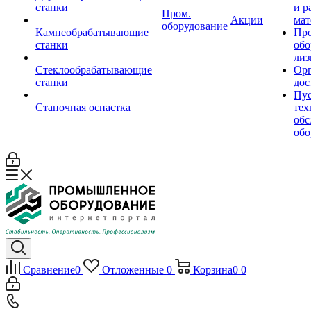
станки
и р
Пром.
Акции
мат
оборудование
Камнеобрабатывающие
Пр
станки
обо
лиз
Стеклообрабатывающие
Орг
станки
дос
Пус
Станочная оснастка
тех
обс
обо
Сравнение
0
Отложенные
0
Корзина
0
0