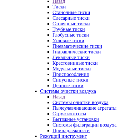
Назад
Тиски
Станочные тиски
Слесарные тиски
Столярные тиски
Трубные тиски
Глобусные тиски
Угловые тиски
Пневматические тиски
Гидравлические тиски
Лекальные тиски
Крестовинные тиски
Модульные тиски
Приспособления
Синусные тиски
Цепные тиски
Системы очистки воздуха
Назад
Системы очистки воздуха
Пылеулавливающие агрегаты
Стружкоотсосы
Вытяжные установки
Системы фильтрации воздуха
Принадлежности
Режущий инструмент