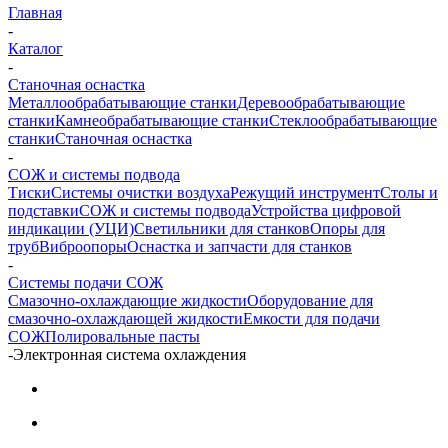
Главная
-
Каталог
-
Станочная оснастка
Металлообрабатывающие станки
Деревообрабатывающие
станки
Камнеобрабатывающие станки
Стеклообрабатывающие
станки
Станочная оснастка
-
СОЖ и системы подвода
Тиски
Системы очистки воздуха
Режущий инструмент
Столы и
подставки
СОЖ и системы подвода
Устройства цифровой
индикации (УЦИ)
Светильники для станков
Опоры для
труб
Виброопоры
Оснастка и запчасти для станков
-
Системы подачи СОЖ
Смазочно-охлаждающие жидкости
Оборудование для
смазочно-охлаждающей жидкости
Емкости для подачи
СОЖ
Полировальные пасты
-
Электронная система охлаждения