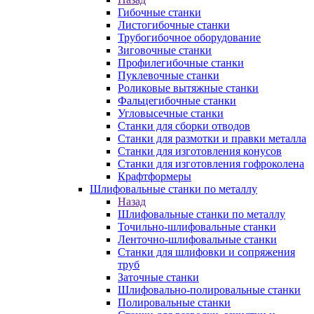
Гибочные станки
Листогибочные станки
Трубогибочное оборудование
Зиговочные станки
Профилегибочные станки
Пуклевочные станки
Роликовые вытяжные станки
Фальцегибочные станки
Угловысечные станки
Станки для сборки отводов
Станки для размотки и правки металла
Станки для изготовления конусов
Станки для изготовления гофроколена
Крафтформеры
Шлифовальные станки по металлу
Назад
Шлифовальные станки по металлу
Точильно-шлифовальные станки
Ленточно-шлифовальные станки
Станки для шлифовки и сопряжения
труб
Заточные станки
Шлифовально-полировальные станки
Полировальные станки