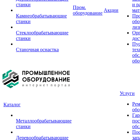
станки
и р
Пром.
Акции
мат
оборудование
Камнеобрабатывающие
Пр
станки
обо
лиз
Стеклообрабатывающие
Орг
станки
дос
Пус
Станочная оснастка
тех
обс
обо
Услуги
Рем
Каталог
обо
Гар
Металлообрабатывающие
пос
станки
обс
Пос
Деревообрабатывающие
зап