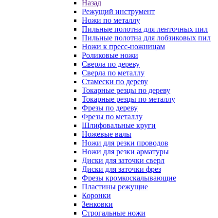
Назад
Режущий инструмент
Ножи по металлу
Пильные полотна для ленточных пил
Пильные полотна для лобзиковых пил
Ножи к пресс-ножницам
Роликовые ножи
Сверла по дереву
Сверла по металлу
Стамески по дереву
Токарные резцы по дереву
Токарные резцы по металлу
Фрезы по дереву
Фрезы по металлу
Шлифовальные круги
Ножевые валы
Ножи для резки проводов
Ножи для резки арматуры
Диски для заточки сверл
Диски для заточки фрез
Фрезы кромкоскалывающие
Пластины режущие
Коронки
Зенковки
Строгальные ножи